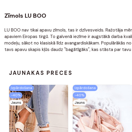
Zīmols LU BOO
LU BOO nav tikai apavu zīmols, tas ir dzīvesveids. Ražotāja mērķis
apaviem Eiropas tirgū. To galvenā iezīme ir augstākā darba kv
modeļu, sākot no klasiskā līdz avangardiskākam. Populārākās no
tavs apavu skapis kļūs daudz "bagātīgāks", kas stāsta par tavu 
JAUNĀKĀS PRECES
Izpārdošana
Izpārdošana
-40%
-40%
Jauns
Jauns