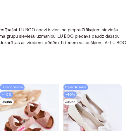
ies īpašai. LU BOO apavi ir vieni no pieprasītākajiem sieviešu
vecuma grupu sieviešu uzmanību. LU BOO piedāvā daudz dažādu
dekorētas ar: ziediem, pērlēm, fliteriem vai pušķiem. Ar LU BOO
Izpārdošana
Izpārdošana
-40%
-40%
Jauns
Jauns