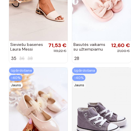
Sieviešu basenes
71,53 €
Basutės vaikams
12,60 €
Laura Messi
su užtempiamu
119,22 €
21,00 €
smilšu krāsas
užsegimu rožinės
35
36
38
28
spalvos
Izpārdošana
Izpārdošana
-40%
-40%
Jauns
Jauns