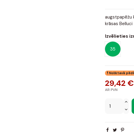
augstpapēžu k
krāsas Belluci
Izvēlieties i
35
Noliktavā pēd
29,42 €
AR PVN