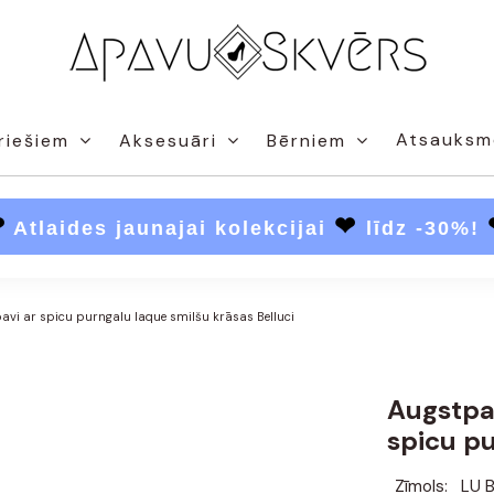
Atsauksm
riešiem
Aksesuāri
Bērniem
❤
❤
Atlaides jaunajai kolekcijai
līdz -30%!
avi ar spicu purngalu laque smilšu krāsas Belluci
Augstpa
spicu pu
Zīmols:
LU 