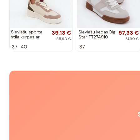
Sieviešu sporta
39,13 €
Sieviešu kedas Big
57,33 €
stila kurpes ar
Star TT274910
55,90 €
81,90 €
platformu un
baltā krāsā
37
40
37
zelta krāsas
detaļām, smilšu
krāsā, Zalvra