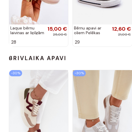
Laque bērnu
15,00 €
Bērnu apavi ar
12,60 €
laiviņas ar lipīgām
oļiem Pelēkas
25,00 €
21,00 €
aizdarēm
krāsas Filemon
28
29
Ziloņkaula krāsas
Carla
BRĪVLAIKĀ APAVI
-30%
-30%