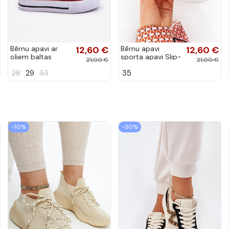
Bērnu apavi ar
12,60 €
Bērnu apavi
12,60 €
oļiem baltas
sporta apavi Slip-
21,00 €
21,00 €
krāsas Filemon
On Big Star
28
29
33
35
pelēkas krāsas
-10%
-30%