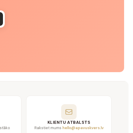
KLIENTU ATBALSTS
gstāko
Rakstiet mums
hello@apavuskvers.lv