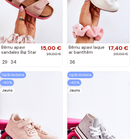
Bērnu apavi
15,00 €
Bērnu apavi laque
17,40 €
sandales Big Star
ar bantītēm
25,00 €
29,00 €
rozā krāsas
baltas krāsas
29
34
36
Zolly
Izpārdošana
Izpārdošana
-40%
-40%
Jauns
Jauns