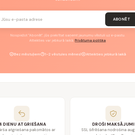
ABONĒT
Nospiežot "Abonēt", jūs piekrītat saņemt jaunumu vēstuli uz e-pastu.
Atteikties var jebkurā laikā.
Privātuma politika
Bez mēstuļiem
1–2 vēstules mēnesī
Atteikties jebkurā laikā
4 DIENU ATGRIEŠANA
DROŠI MAKSĀJUMI
ārša atgriešana pakomātos ar
SSL šifrēšana nodrošina au