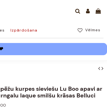
Vēlmes
es
Izpārdošana
❤
pēžu kurpes sieviešu Lu Boo apavi ar
rngalu laque smilšu krāsas Belluci
BOO