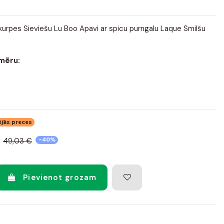
urpes Sieviešu Lu Boo Apavi ar spicu purngalu Laque Smilšu
zmēru:
ējās preces
49,03 €
-40%
Pievienot grozam