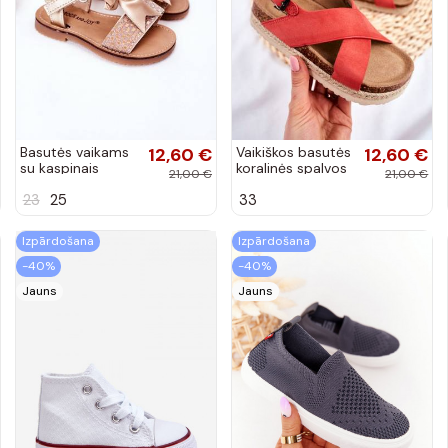
Basutės vaikams
12,60 €
Vaikiškos basutės
12,60 €
su kaspinais
koralinės spalvos
21,00 €
21,00 €
aukso spalvos
23
25
33
Izpārdošana
Izpārdošana
-40%
-40%
Jauns
Jauns