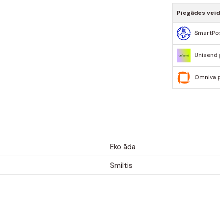
Piegādes vei
SmartPo
Unisend
Omniva 
Eko āda
Smiltis