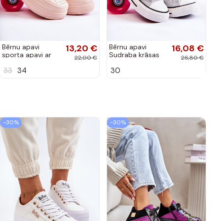
Bērnu apavi
13,20 €
Bērnu apavi
16,08 €
sporta apavi ar
Sudraba krāsas
22,00 €
26,80 €
lipīgām aizdarēm
Catrina
33
34
30
Rozā krāsas Elike
-30%
-30%