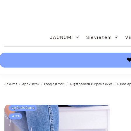
JAUNUMI
Sievietēm
Vī
Sākums
Apavi lētāk
Pēdējie izmēri
Augstpapēžu kurpes sieviešu Lu Boo ap
Izpārdošana
-40%