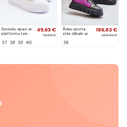
Sieviešu apavi ar
49,63 €
Ādas sporta
186,83 €
platformu Lee
stila zābaki ar
70,90 €
266,90 €
Cooper LCW-
platformu Tai
37
38
39
40
36
24-31-2725
Turiciejka
baltas krāsas
06767-15, rozā
krāsā
ē