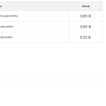
ds
Cena
3,80 €
sti pakomāts
3,80 €
 pakomāts
5,02 €
pakomāts