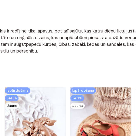
 ir radīt ne tikai apavus, bet arī sajūtu, kas katru dienu liktu just
alitāte un oriģināls dizains, kas neapšaubāmi piesaista dažādu 
 tām ir augstpapēžu kurpes, čības, zābaki, kedas un sandales, kas 
stilu un personību.
Izpārdošana
Izpārdošana
-40%
-40%
Jauns
Jauns