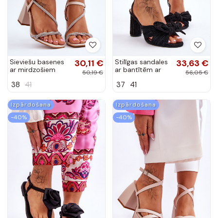
Sieviešu basenes
30,11 €
Stilīgas sandales
33,63 €
ar mirdzošiem
ar bantītēm ar
50,19 €
56,05 €
spīdumiņiem ar
papēdi melnas
38
41
37
41
papēdi smilšu
krāsas Callum
krāsas Carlotta
Izpārdošana
Izpārdošana
-40%
-40%