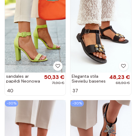
sandales ar
50,33 €
Eleganta stila
48,23 €
papēdi Neonowa
Sieviešu basenes
71,90 €
68,90 €
Zieleń Georgina
Ar dekorācijāmi
40
37
Detalami S.Barski
KV27-030
melnas krāsas
-30%
-30%