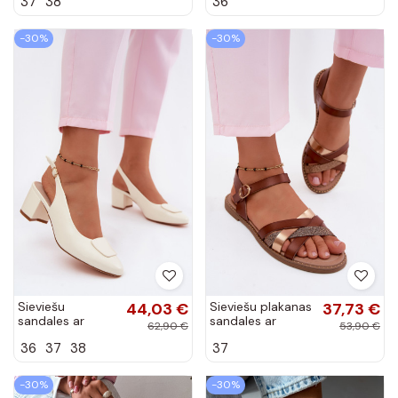
37
38
36
rozā zelta krāsā
zelta krāsā Tai
Tai turiden
turiden
-30%
-30%
Sieviešu
44,03 €
Sieviešu plakanas
37,73 €
sandales ar
sandales ar
62,90 €
53,90 €
papildu sprādzi
spīdumu un
36
37
38
37
krēmkrāsā Tai
siksnām brūnā
turiden
krāsā Haden
-30%
-30%