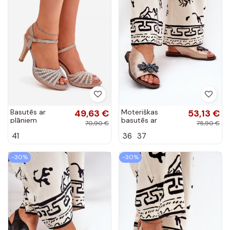
Basutēs ar
49,63 €
Moteriškas
53,13 €
plāniem
basutēs ar
70,90 €
75,90 €
kulniņiem ar
ornamentiem
41
36
37
dekorāciju un
lygiapadžiai rozā
spīdumiem D&A
zelta krāsā
MR1038-33
Russona
-30%
-30%