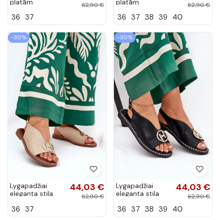
platām
platām
62,90 €
62,90 €
papēžiem ar
papēžiem ar
36
37
36
37
38
39
40
ornamentiem no
ornamentiem no
eko ādas smilšu
eko ādas
krāsā Tillireta
sudraba krāsā
-30%
-30%
Tillireta
Lygapadžiai
44,03 €
Lygapadžiai
44,03 €
eleganta stila
eleganta stila
62,90 €
62,90 €
basutės ar
basutės ar
36
37
36
37
38
39
40
ornamentiem
ornamentiem
smilšu krāsā
melnā krāsā