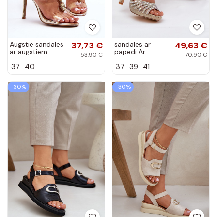
Augstie sandales
37,73 €
sandales ar
49,63 €
ar augstiem
papēdi Ar
53,90 €
70,90 €
papēžiem D&A
Dekorāciju Un
37
40
37
39
41
MR-16 zelta krāsā
mirdzēt D&A
MR1038-33 Zelta
krāsas
-30%
-30%