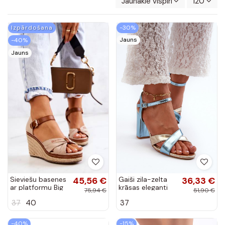
Jaunākie vispirms
120
Izpārdošana
-30%
Jauns
-40%
Jauns
Sieviešu basenes
45,56 €
Gaiši zila-zelta
36,33 €
ar platformu Big
krāsas eleganti
75,94 €
51,90 €
Star smilšu
augstpapēžu
37
40
37
krāsas
sandales no
mākslīgās ādas ar
uzrakstu...
-40%
-15%