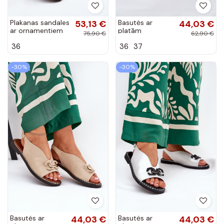
Plakanas sandales
53,13 €
Basutės ar
44,03 €
ar ornamentiem
platām
75,90 €
62,90 €
eko āda zelta
papēžiem ar
36
36
37
ornamentiem no
eko ādas baltā
krāsā Tillireta
-30%
-30%
Basutės ar
44,03 €
Basutės ar
44,03 €