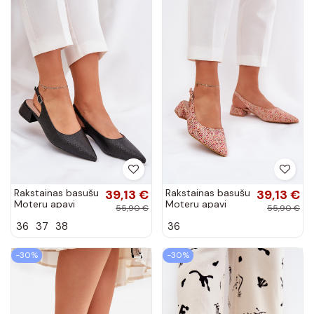
Rakstainas basušu
39,13 €
Rakstainas basušu
39,13 €
Moteru apavi
Moteru apavi
55,90 €
55,90 €
melnā krāsā
dažādās krāsās
36
37
38
36
Jorela
Jorela
-30%
-30%