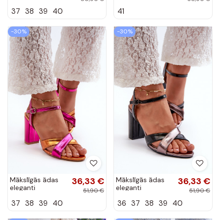
I Šņorēšanam
svītrām sarkanas
37
38
39
40
41
melnas krāsas
krāsas Saredi
Ivelseki
-30%
-30%
Mākslīgās ādas
36,33 €
Mākslīgās ādas
36,33 €
eleganti
eleganti
51,90 €
51,90 €
augstpapēžu
augstpapēžu
37
38
39
40
36
37
38
39
40
sandales rozā
sandales melnā
krāsā Abilica
krāsā Abilica