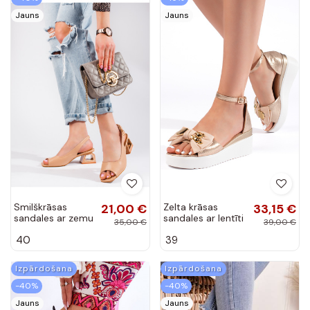
Jauns
Jauns
Smilškrāsas
21,00 €
Zelta krāsas
33,15 €
sandales ar zemu
sandales ar lentīti
35,00 €
39,00 €
papēdi Vinceza
40
39
Izpārdošana
Izpārdošana
-40%
-40%
Jauns
Jauns