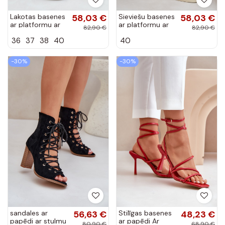
Lakotas basenes
58,03 €
Sieviešu basenes
58,03 €
ar platformu ar
ar platformu ar
82,90 €
82,90 €
ornamentiem
ornamentiem
36
37
38
40
40
melnas krāsas
smilšu krāsas
Salianes
Salianes
-30%
-30%
sandales ar
56,63 €
Stilīgas basenes
48,23 €
papēdi ar stulmu
ar papēdi Ar
80,90 €
68,90 €