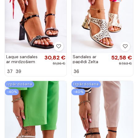
Laque sandales
30,82 €
Sandales ar
52,58 €
ar mirdzošiem
papēdi Zelta
51,36 €
87,63 €
spīdumiņiem
krāsas Salvio
37
39
36
melnas krāsas
Benedett
Izpārdošana
Izpārdošana
-40%
-40%