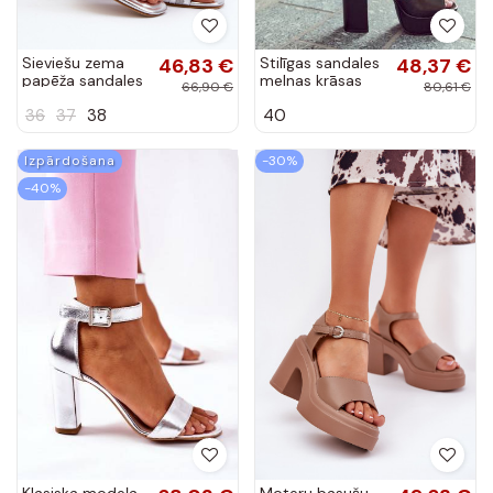
Sieviešu zema
46,83 €
Stilīgas sandales
48,37 €
papēža sandales
melnas krāsas
66,90 €
80,61 €
no eko ādas
Besso
36
37
38
40
Sergio Leone
SK046 sudraba
krāsā
Izpārdošana
-30%
-40%
Klasiska modeļa
Moteru basušu