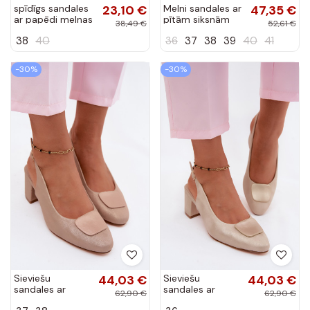
spīdīgs sandales
23,10 €
Melni sandales ar
47,35 €
ar papēdi melnas
pītām siksnām
38,49 €
52,61 €
krāsas Alicia
Octave
38
40
36
37
38
39
40
41
-30%
-30%
Sieviešu
44,03 €
Sieviešu
44,03 €
sandales ar
sandales ar
62,90 €
62,90 €
papildu sprādzi
papildu sprādzi