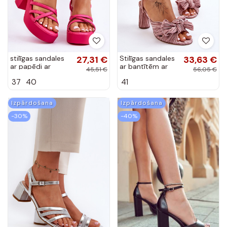
stilīgas sandales
27,31 €
Stilīgas sandales
33,63 €
ar papēdi ar
ar bantītēm ar
45,51 €
56,05 €
siksniņām rozā
papēdi smilšu
37
40
41
krāsas Shemira
krāsas Callum
Izpārdošana
Izpārdošana
-30%
-40%