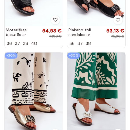
Moteriškas
54,53 €
Plakano zoli
53,13 €
basutēs ar
sandales ar
77,90 €
75,90 €
plašiem kulniņiem
ornamentiem no
36
37
38
40
36
37
38
ar ornamentiem
mākslīgās zamšs
melnā krāsā
melnā krāsā
Setorina
-30%
-30%