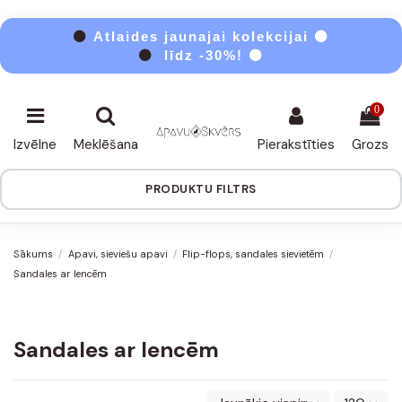
⚫
Atlaides jaunajai kolekcijai ⚫
⚫
līdz -30%! ⚫
0
Izvēlne
Meklēšana
Pierakstīties
Grozs
PRODUKTU FILTRS
Sākums
Apavi, sieviešu apavi
Flip-flops, sandales sievietēm
Sandales ar lencēm
Sandales ar lencēm