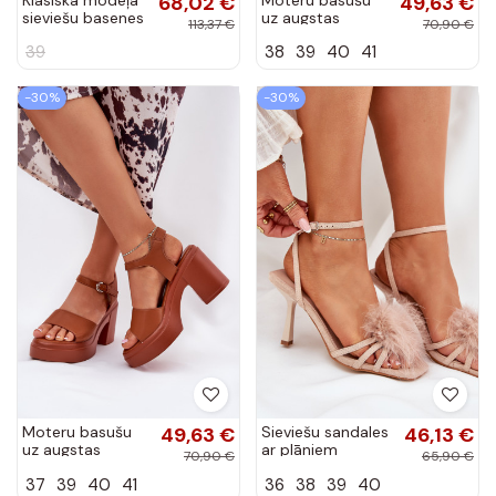
68,02 €
49,63 €
sieviešu basenes
uz augstas
113,37 €
70,90 €
no dabīgas ādas
platformas no
39
38
39
40
41
Sudraba krāsas
eko ādas smilšu
no Laura Messi
krāsā Korlevia
-30%
-30%
Moteru basušu
49,63 €
Sieviešu sandales
46,13 €
uz augstas
ar plāniem
70,90 €
65,90 €
platformas no
papēžiem,
37
39
40
41
36
38
39
40
eko ādas brūnā
dekorētas ar