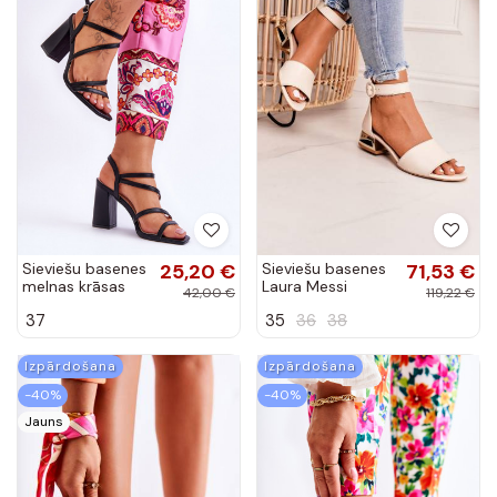
Sieviešu basenes
25,20 €
Sieviešu basenes
71,53 €
melnas krāsas
Laura Messi
42,00 €
119,22 €
Florentina
smilšu krāsas
37
35
36
38
Izpārdošana
Izpārdošana
-40%
-40%
Jauns