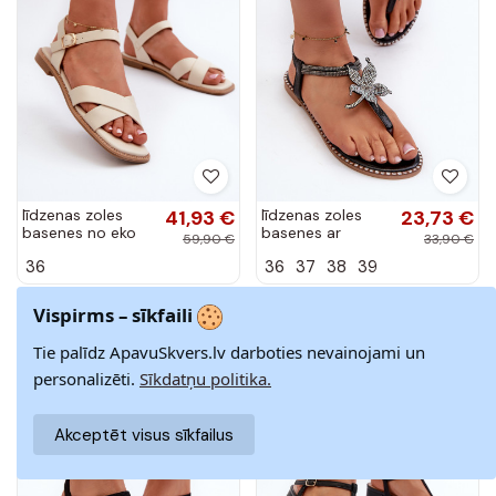
līdzenas zoles
41,93 €
līdzenas zoles
23,73 €
basenes no eko
basenes ar
59,90 €
33,90 €
ādas S.Barski
puķītēmem
36
36
37
38
39
KV27-003 smilšu
melnas krāsas
krāsas
Edoni
Vispirms – sīkfaili
-30%
-30%
Tie palīdz ApavuSkvers.lv darboties nevainojami un
personalizēti.
Sīkdatņu politika.
Akceptēt visus sīkfailus