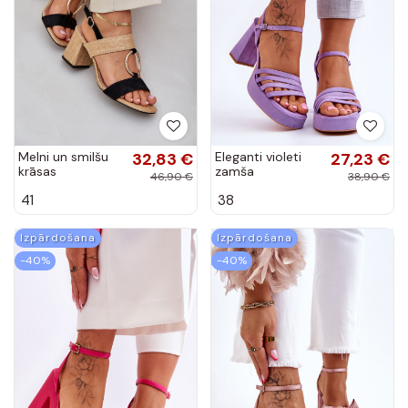
Melni un smilšu
32,83 €
Eleganti violeti
27,23 €
krāsas
zamša
46,90 €
38,90 €
augstpapēžu
augstpapēžu
41
38
kurpes Afleeria
kurpes ar
platformu Verda
Izpārdošana
Izpārdošana
-40%
-40%