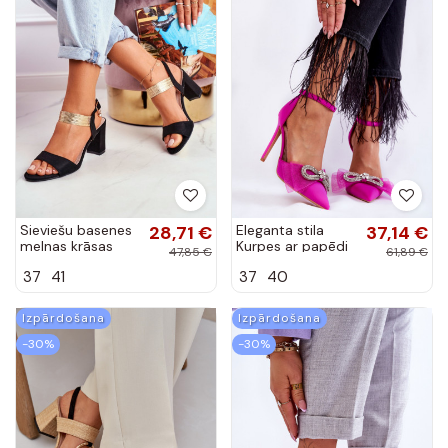
Sieviešu basenes
28,71 €
Eleganta stila
37,14 €
melnas krāsas
Kurpes ar papēdi
47,85 €
61,89 €
Enjoy
ar bantītēm rozā
37
41
37
40
krāsas Hettie
Izpārdošana
Izpārdošana
-30%
-30%