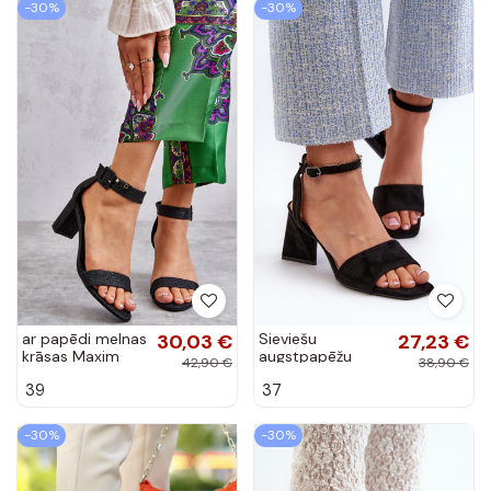
-30%
-30%
ar papēdi melnas
30,03 €
Sieviešu
27,23 €
krāsas Maxim
augstpapēžu
42,90 €
38,90 €
sandales, kas
39
37
izgatavotas no
Eco Suede Black
Upttima
-30%
-30%