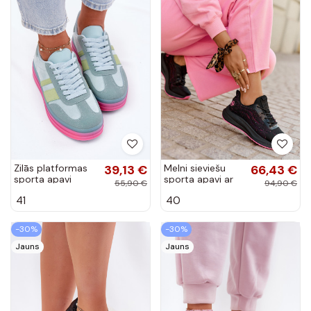
Zilās platformas
39,13 €
Melni sieviešu
66,43 €
sporta apavi
sporta apavi ar
55,90 €
94,90 €
Ovivene
platformu Big
41
40
Star RR274523
HI-POLY SYSTEM
-30%
-30%
Jauns
Jauns