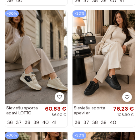
39
40
36
37
38
39
40
41
krāsā
CALENTO brūnā
krāsā ar leopardu
rakstu
-30%
-30%
Sieviešu sporta
60,83 €
Sieviešu sporta
76,23 €
apavi LOTTO
apavi ar
86,90 €
108,90 €
2401930U
platformu melnā
36
37
38
39
40
41
36
37
38
39
40
CALENTO izsistā
krāsā no
baltā krāsā
mākslīgās ādas
Corisa
-30%
-30%