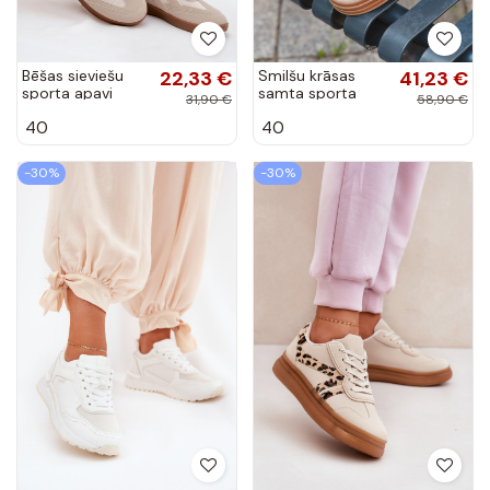
Bēšas sieviešu
22,33 €
Smilšu krāsas
41,23 €
sporta apavi
samta sporta
31,90 €
58,90 €
modeļa Hanelor
apavi ar
40
40
platformu
Corynelle
-30%
-30%