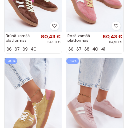
Brūnā zamšā
80,43 €
Rozā zamšā
80,43 €
platformas
platformas
114,90 €
114,90 €
sporta apavi
sporta apavi
36
37
39
40
36
37
38
40
41
Coressa
Coressa
-30%
-30%