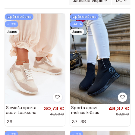
Jaunākie vispirms
120
Izpārdošana
Izpārdošana
-30%
-40%
Jauns
Jauns
Sieviešu sporta
30,73 €
Sporta apavi
48,37 €
apavi Laaksona
melnas krāsas
43,90 €
80,61 €
Runaway
39
37
38
-30%
-30%