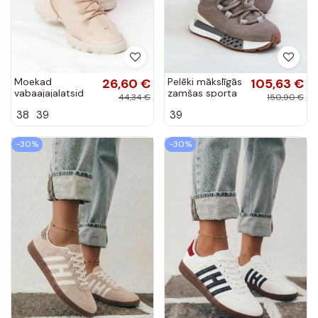
Moekad
26,60 €
Pelēki mākslīgās
105,63 €
vabaajajalatsid
zamšas sporta
44,34 €
150,90 €
beeži värvi Born
apavi ar
38
39
39
This Way
platformu un
biezām auklām
Artiker 54C1463
-30%
-30%