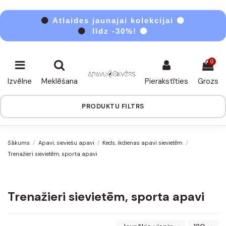
⚫
Atlaides jaunajai kolekcijai ⚫
⚫
līdz -30%! ⚫
0
Izvēlne
Meklēšana
Pierakstīties
Grozs
PRODUKTU FILTRS
Sākums
Apavi, sieviešu apavi
Keds, ikdienas apavi sievietēm
Trenažieri sievietēm, sporta apavi
Trenažieri sievietēm, sporta apavi