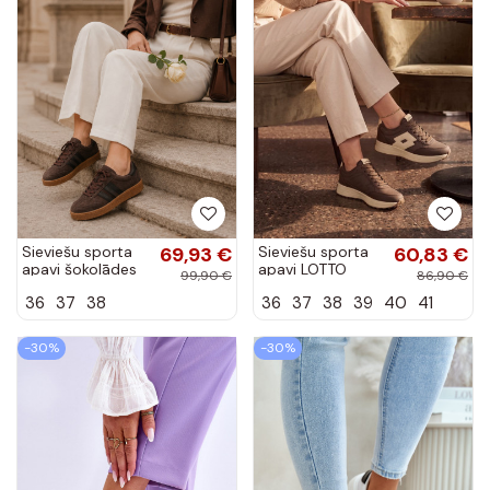
Sieviešu sporta
69,93 €
Sieviešu sporta
60,83 €
apavi šokolādes
apavi LOTTO
99,90 €
86,90 €
krāsā no
2401930U
36
37
38
36
37
38
39
40
41
mākslīgās zamšā
CALENTO
Bellmont
Šokolāde
-30%
-30%