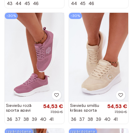
43
44
45
46
44
45
46
-30%
-30%
Sieviešu rozā
54,53 €
Sieviešu smilšu
54,53 €
sporta apavi
krāsas sporta
77,90 €
77,90 €
LOTTO 2401650U
apavi LOTTO
36
37
38
39
40
41
36
37
38
39
40
41
SOBRIO
2401650U
SOBRIO
Izpārdošana
Izpārdošana