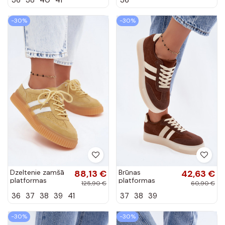
Artelle
Artelle
-30%
-30%
Dzeltenie zamšā
88,13 €
Brūnas
42,63 €
platformas
platformas
125,90 €
60,90 €
sporta apavi
sporta apavi
36
37
38
39
41
37
38
39
Artelle
Giselia
-30%
-30%