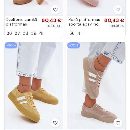
Dzeltenie zamšā
80,43 €
Rozā platformas
80,43 €
platformas
sporta apavi no
114,90 €
114,90 €
sporta apavi
mākslīgās zamšā
36
37
38
39
41
36
41
Coressa
Coralia
-30%
-30%