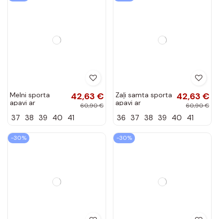
-30%
-30%
Dzelteni sieviešu
83,93 €
Dzelteni sporta
42,63 €
sporta apavi
apavi ar
119,90 €
60,90 €
Lovey no
platformu Giselia
36
37
38
39
40
36
37
38
39
40
41
mākslīgās
zamšādas
-30%
-30%