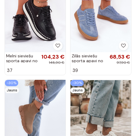
Melni sieviešu
104,23 €
Zilās sieviešu
68,53 €
sporta apavi no
sporta apavi no
148,90 €
97,90 €
ādas ar
zamšādas
37
39
platformu Big
Paliana
Star RR274A335
-30%
-30%
Jauns
Jauns