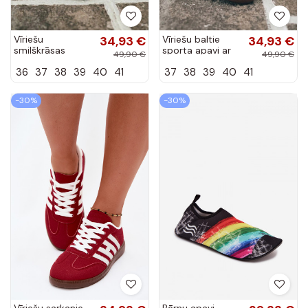
Vīriešu
34,93 €
Vīriešu baltie
34,93 €
smilškrāsas
sporta apavi ar
49,90 €
49,90 €
sporta apavi ar
siksnām Chrissy
36
37
38
39
40
41
37
38
39
40
41
siksnām Chrissy
-30%
-30%
Vīriešu sarkanie
Bērnu apavi