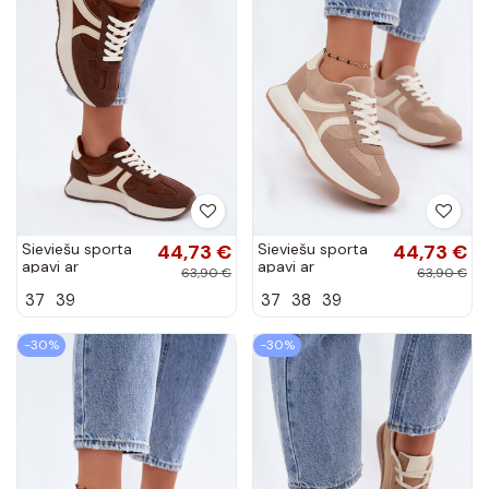
Sieviešu sporta
44,73 €
Sieviešu sporta
44,73 €
apavi ar
apavi ar
63,90 €
63,90 €
platformu brūnā
platformu smilšu
37
39
37
38
39
krāsā Laurelia
krāsā Laurelia
-30%
-30%