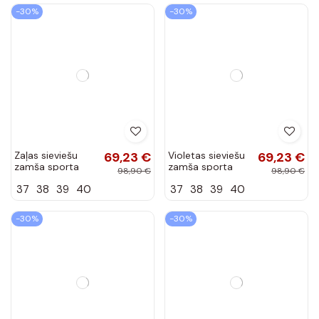
60,83 €
krāsas sporta
modeļa
86,90 €
83,93 €
apavi ar
apaviIeslēgtsturalnego
37
38
39
platformu Big
zamšādasu Sieviešu smilšu
119,90 €
Star SS274002
krāsas Lovey
36
37
38
39
40
HI-POLY SYSTEM
-30%
-30%
Zaļas sieviešu
69,23 €
Violetas sieviešu
69,23 €
zamša sporta
zamša sporta
98,90 €
98,90 €