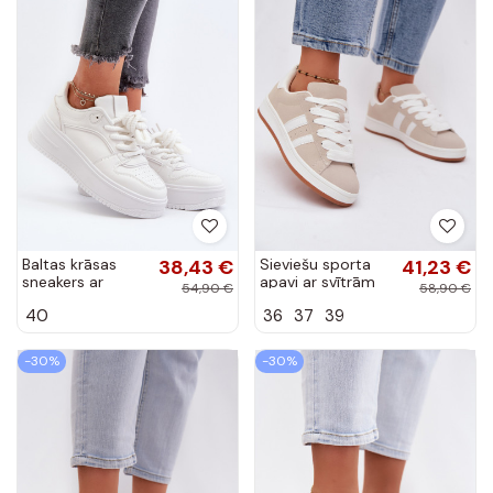
Baltas krāsas
38,43 €
Sieviešu sporta
41,23 €
sneakers ar
apavi ar svītrām
54,90 €
58,90 €
platformu no eko
smilšu krāsā
40
36
37
39
ādas Vhisper
Cascade
-30%
-30%