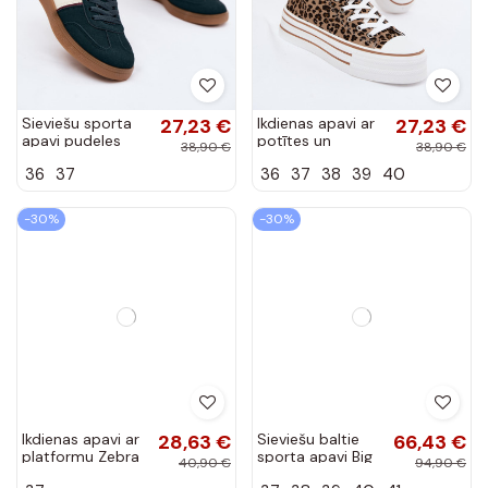
Sieviešu sporta
27,23 €
Ikdienas apavi ar
27,23 €
apavi pudeles
potītes un
38,90 €
38,90 €
zaļā mākslīgā āda
leopardu rakstu
36
37
36
37
38
39
40
Corelle
Inildrose
-30%
-30%