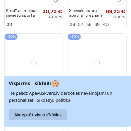
Melni sporta
42,63 €
Zaļi samta sporta
42,63 €
apavi ar
apavi ar
60,90 €
60,90 €
platformu Giselia
platformu Skye
Vispirms – sīkfaili
37
38
39
40
41
36
37
38
39
40
41
Tie palīdz ApavuSkvers.lv darboties nevainojami un
-30%
-30%
personalizēti.
Sīkdatņu politika.
Akceptēt visus sīkfailus