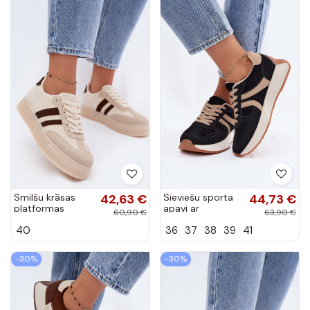
Smilšu krāsas
42,63 €
Sieviešu sporta
44,73 €
platformas
apavi ar
60,90 €
63,90 €
sporta apavi
platformu melnā
40
36
37
38
39
41
Giselia
krāsā Laurelia
-30%
-30%