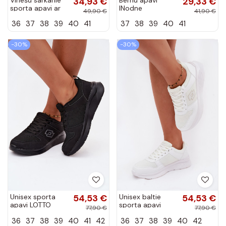
34,93 €
29,33 €
sporta apavi ar
INodne
49,90 €
41,90 €
siksnām Chrissy
PROINATER PRO-
36
37
38
39
40
41
37
38
39
40
41
23-34-109L
dažādu krāsu
-30%
-30%
Unisex sporta
54,53 €
Unisex baltie
54,53 €
apavi LOTTO
sporta apavi
77,90 €
77,90 €
2401651U
LOTTO 2401651U
36
37
38
39
40
41
42
36
37
38
39
40
42
SOBRIO OC melni
SOBRIO OC