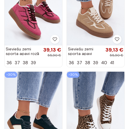
Sieviešu zemi
39,13 €
Sieviešu zemi
39,13 €
sporta apavi rozā
sporta apavi
55,90 €
55,90 €
krāsā Brenelle
smilšu krāsā
36
37
38
39
36
37
38
39
40
41
Brenelle
-30%
-30%