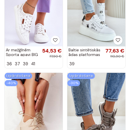
Ar mežģīnēm
54,53 €
Baltie sintētiskās
77,63 €
Sporta apavi BIG
ādas platformas
77,90 €
110,90 €
STAR W274925
sporta apavi ar
36
37
39
41
39
baltas krāsas
noņemamiem
uzlīmes Vinceza
89102
Izpārdošana
Izpārdošana
-40%
-30%