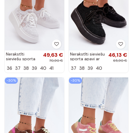
Nerakstīti
49,63 €
Nerakstīti sieviešu
46,13 €
sieviešu sporta
sporta apavi ar
70,90 €
65,90 €
apavi ar
platformu, melnā
36
37
38
39
40
41
37
38
39
40
platformu, baltā
krāsā, Evalora
krāsā, Evalora
-30%
-30%