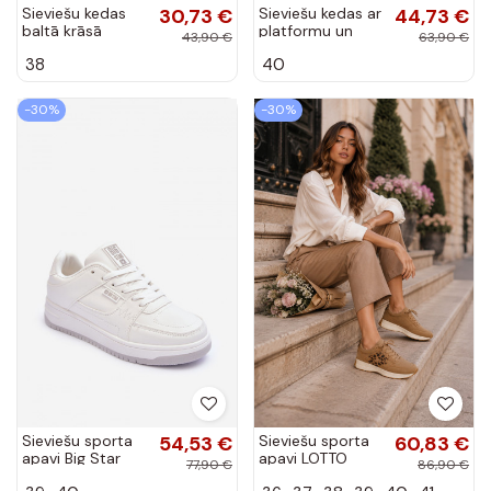
Sieviešu kedas
30,73 €
Sieviešu kedas ar
44,73 €
baltā krāsā
platformu un
43,90 €
63,90 €
Laaksona
leopardu rakstu
38
40
smilšu krāsā
Totter
-30%
-30%
Sieviešu sporta
54,53 €
Sieviešu sporta
60,83 €
apavi Big Star
apavi LOTTO
77,90 €
86,90 €
MM274354 baltā
2401931U