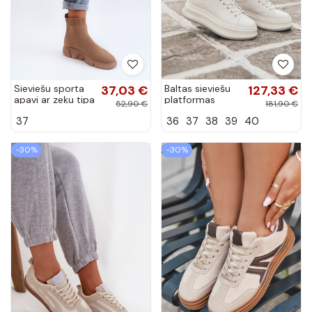
Sieviešu sporta
37,03 €
Baltas sieviešu
127,33 €
apavi ar zeķu tipa
platformas
52,90 €
181,90 €
augstumu smilšu
sporta apavi
37
36
37
38
39
40
krāsā Zirila
GOE SS2N4021
-30%
-30%