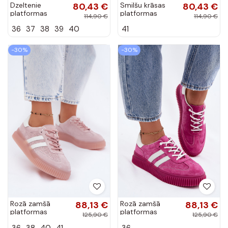
Dzeltenie
80,43 €
Smilšu krāsas
80,43 €
platformas
platformas
114,90 €
114,90 €
sporta apavi no
sporta apavi
36
37
38
39
40
41
mākslīgās zamšā
Coralia
Coralia
-30%
-30%
Rozā zamšā
88,13 €
Rozā zamšā
88,13 €
platformas
platformas
125,90 €
125,90 €
sporta apavi
sporta apavi
36
38
40
41
36