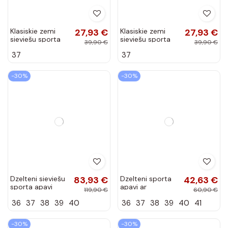
apavi Vinceza
apavi Vinceza
37
38
39
40
37
38
39
40
79576
79576
-30%
-30%
Klasiskie zemi
27,93 €
Klasiskie zemi
27,93 €
sieviešu sporta
sieviešu sporta
39,90 €
39,90 €
apavi ziloņkaula
apavi melnā
37
37
Vegas
Vegas