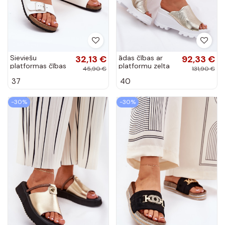
Sieviešu
32,13 €
ādas čības ar
92,33 €
platformas čības
platformu zelta
45,90 €
131,90 €
ar sprādzēm baltā
krāsā Artiker
37
40
krāsā Evisolla
56C0435
-30%
-30%