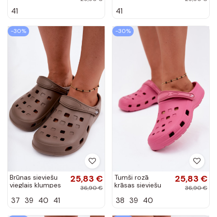
kurpes Merritt
Merritt
41
41
-30%
-30%
Brūnas sieviešu
25,83 €
Tumši rozā
25,83 €
vieglais klumpes
krāsas sieviešu
36,90 €
36,90 €
LEMIGO 806
vieglais klumpes
37
39
40
41
38
39
40
LEMIGO 806