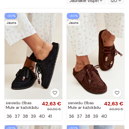
Jaunākie vispirms
120
-30%
-30%
Jauns
Jauns
sieviešu čības
42,63 €
sieviešu čības
42,63 €
Mule ar kažokādu
Mule ar kažokādu
60,90 €
60,90 €
melnā krāsā
šokolādes krāsā
36
37
38
39
40
41
36
37
38
39
40
Melia
Melia
-30%
-30%