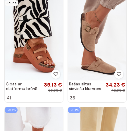
Jauns
Čības ar
39,13 €
Bēšas siltas
34,23 €
platformu brūnā
sieviešu klumpes
55,90 €
48,90 €
krāsā Daldiva
ar kažokādu
41
36
iekšpusē un
sprādzēm Sylisse
-30%
-30%