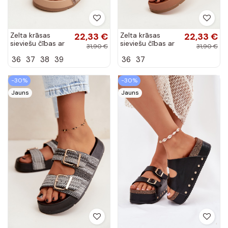
Zelta krāsas
22,33 €
Zelta krāsas
22,33 €
sieviešu čības ar
sieviešu čības ar
31,90 €
31,90 €
sprādzēm un
sprādzēm un
36
37
38
39
36
37
platformu smilšu
platformu
un brūnā Meretta
dažādās krāsās
Meretta
-30%
-30%
Jauns
Jauns