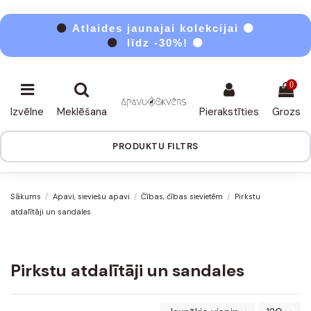
⚫
Atlaides jaunajai kolekcijai ⚫
⚫
līdz -30%! ⚫
0
Izvēlne
Meklēšana
Pierakstīties
Grozs
PRODUKTU FILTRS
Sākums
Apavi, sieviešu apavi
Čības, čības sievietēm
Pirkstu
atdalītāji un sandales
Pirkstu atdalītāji un sandales