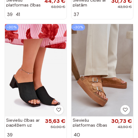
44,73 €
30,73 €
platformas čības
platām
63,90 €
43,90 €
ar sprādzēm
papēžiem,
39
41
37
melnā krāsā
izgriezumiem un
Limme
leopardu rakstu
brūnā krāsā
-30%
-30%
Teterre
Sieviešu čības ar
35,63 €
Sieviešu
30,73 €
papēžiem uz
platformas čības
50,90 €
43,90 €
staba melnā
ar sprādzēm
39
40
krāsā INenilan
brūnā krāsā