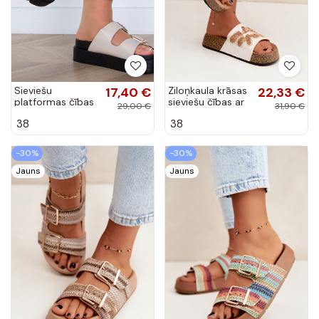
Sieviešu
17,40 €
Ziloņkaula krāsas
22,33 €
platformas čības
sieviešu čības ar
29,00 €
31,90 €
ar zelta detaļām
platformu un
38
38
smilšu un melnā
dekorāciju Ledina
krāsā
-30%
-30%
Jauns
Jauns