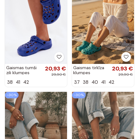
Gaismas tumši
20,93 €
Gaismas tirkīza
20,93 €
zili klumpes
klumpes
29,90 €
29,90 €
sievietēm Parker
sievietēm Parker
38
41
42
37
38
40
41
42
-30%
-30%