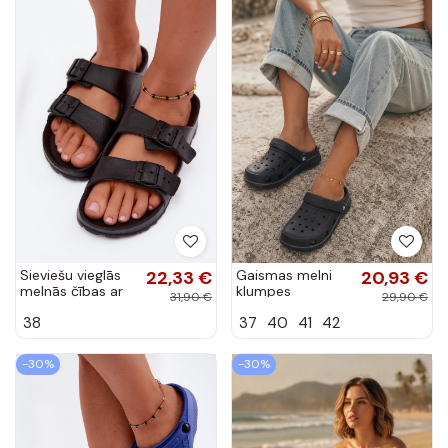
Sieviešu vieglās
22,33 €
Gaismas melni
20,93 €
melnās čības ar
klumpes
31,90 €
29,90 €
sprādzēm Calico
sievietēm Parker
38
37
40
41
42
-30%
-30%