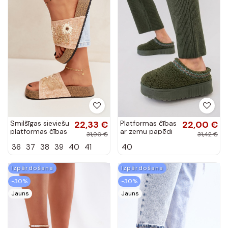
Smilšīgas sieviešu
22,33 €
Platformas čības
22,00 €
platformas čības
ar zemu papēdi
31,90 €
31,42 €
ar dekorāciju
un izšūtu rakstu
36
37
38
39
40
41
40
Ledina
Greene
Izpārdošana
Izpārdošana
-30%
-30%
Jauns
Jauns