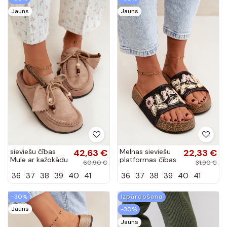
Jauns
Jauns
sieviešu čības
42,63 €
Melnas sieviešu
22,33 €
Mule ar kažokādu
platformas čības
60,90 €
31,90 €
smilšu krāsā
ar dekorāciju
36
37
38
39
40
41
36
37
38
39
40
41
Melia
Ledina
-30%
Izpārdošana
Jauns
-30%
Jauns