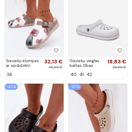
Sieviešu klumpes
32,13 €
Sieviešu vieglas
18,83 €
ar sprādzēm
baltas čības
45,90 €
26,90 €
smilšu krāsas
Ashby
36
40
41
42
-30%
-30%