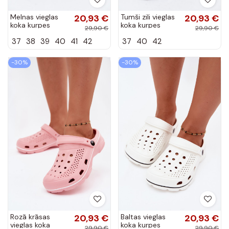
Melnas vieglas
20,93 €
Tumši zili vieglas
20,93 €
koka kurpes
koka kurpes
29,90 €
29,90 €
Merritt
Merritt
37
38
39
40
41
42
37
40
42
-30%
-30%
Rozā krāsas
20,93 €
Baltas vieglas
20,93 €
vieglas koka
koka kurpes
29,90 €
29,90 €