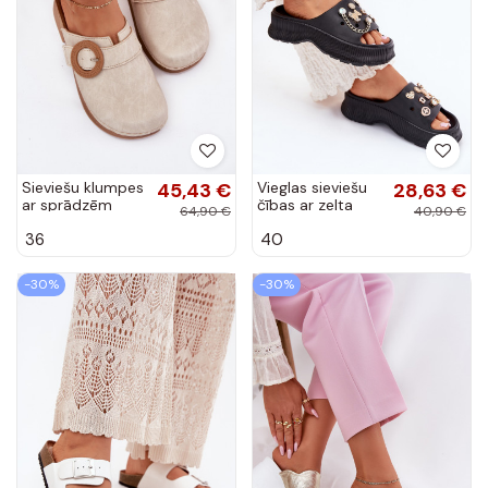
Sieviešu klumpes
45,43 €
Vieglas sieviešu
28,63 €
ar sprādzēm
čības ar zelta
64,90 €
40,90 €
smilšu krāsā Inblu
detaļām un
36
40
TF000001
klipiem melnā
krāsā Hortiana
-30%
-30%