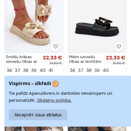
Smilšu krāsas
22,33 €
Melni sieviešu
22,33 €
sieviešu čības ar
čības ar lentītēm
31,90 €
31,90 €
lentītēm un
un lāčiem
36
37
38
39
40
41
36
37
38
39
40
lāčiem Katterina
Katterina
Vispirms – sīkfaili
-30%
-30%
Tie palīdz ApavuSkvers.lv darboties nevainojami un
personalizēti.
Sīkdatņu politika.
Akceptēt visus sīkfailus