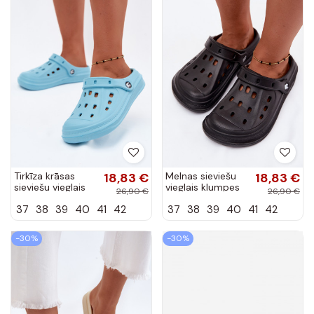
Tirkīza krāsas
18,83 €
Melnas sieviešu
18,83 €
sieviešu vieglais
vieglais klumpes
26,90 €
26,90 €
klumpes Cobble
Cobble
37
38
39
40
41
42
37
38
39
40
41
42
-30%
-30%