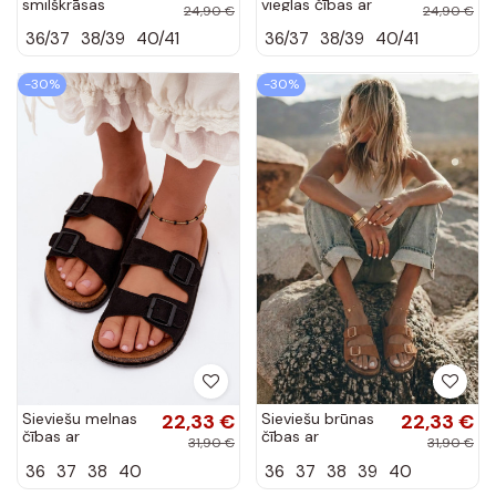
smilškrāsas
vieglas čības ar
24,90 €
24,90 €
vieglas čības ar
rotājumiem
36/37
38/39
40/41
36/37
38/39
40/41
rotājumiem
Rosehip
Rosehip
-30%
-30%
Sieviešu melnas
22,33 €
Sieviešu brūnas
22,33 €
čības ar
čības ar
31,90 €
31,90 €
sprādzēm Brigid
sprādzēm Brigid
36
37
38
40
36
37
38
39
40