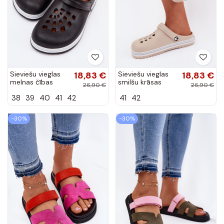
Sieviešu vieglas
18,83 €
Sieviešu vieglas
18,83 €
melnas čības
smilšu krāsas
26,90 €
26,90 €
Ashby
čības Ashby
38
39
40
41
42
41
42
-30%
-30%