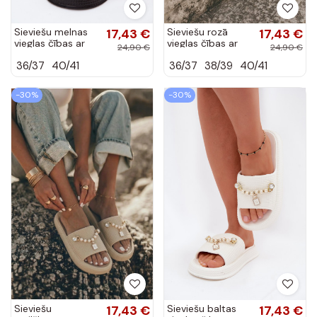
Sieviešu melnas
17,43 €
Sieviešu rozā
17,43 €
vieglas čības ar
vieglas čības ar
24,90 €
24,90 €
rotājumiem
rotājumiem
36/37
40/41
36/37
38/39
40/41
Rosehip
Rosehip
-30%
-30%
Sieviešu
17,43 €
Sieviešu baltas
17,43 €