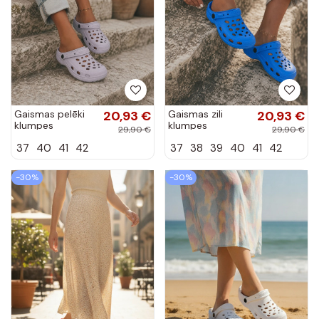
Gaismas pelēki
20,93 €
Gaismas zili
20,93 €
klumpes
klumpes
29,90 €
29,90 €
sievietēm Parker
sievietēm Parker
37
40
41
42
37
38
39
40
41
42
-30%
-30%