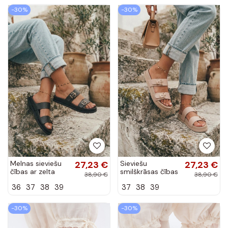
-30%
-30%
Melnas sieviešu
27,23 €
Sieviešu
27,23 €
čības ar zelta
smilškrāsas čības
38,90 €
38,90 €
sprādzēm Vilja
ar zelta
36
37
38
39
37
38
39
sprādzēm Vilja
-30%
-30%