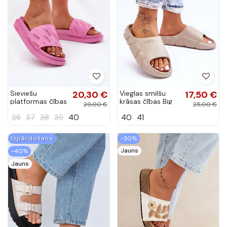
Sieviešu
20,30 €
Vieglas smilšu
17,50 €
platformas čības
krāsas čības Big
29,00 €
25,00 €
Big Star
Star LL274593
36
37
38
39
40
40
41
RR274A541 rozā
krāsā
Izpārdošana
-30%
Jauns
-40%
Jauns