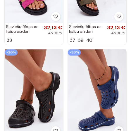
Sieviešu čības ar
32,13 €
Sieviešu čības ar
32,13 €
lipīgu aizdari
lipīgu aizdari
45,90 €
45,90 €
Vinceza 17401
Vinceza 17401
38
37
39
40
rozā krāsā
zaļi-rožā krāsā
-30%
-30%