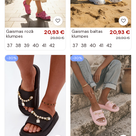
Gaismas rozā
20,93 €
Gaismas baltas
20,93 €
klumpes
klumpes
29,90 €
29,90 €
sievietēm Parker
sievietēm Parker
37
38
39
40
41
42
37
38
40
41
42
-30%
-30%