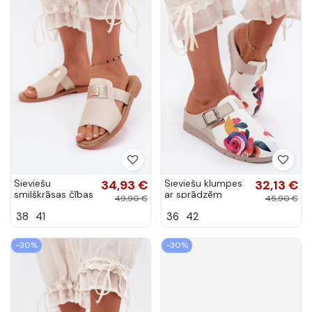
Sieviešu
34,93 €
Sieviešu klumpes
32,13 €
smilškrāsas čības
ar sprādzēm
49,90 €
45,90 €
ar zelta detaļām
smilšu krāsas
38
41
36
42
Pearlie
-30%
-30%