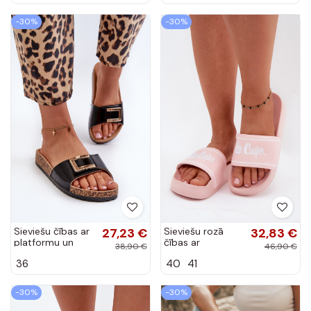
Aramia
-30%
-30%
Sieviešu čības ar
27,23 €
Sieviešu rozā
32,83 €
platformu un
čības ar
38,90 €
46,90 €
rotājumiem
platformu Lee
36
40
41
melnā krāsā
Cooper
Elleriome
-30%
-30%