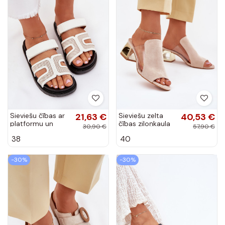
Sieviešu čības ar
21,63 €
Sieviešu zelta
40,53 €
platformu un
čības ziloņkaula
30,90 €
57,90 €
lipīgu aizdari baltā
krāsā Tessira
38
40
krāsā Kovira
-30%
-30%