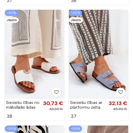
37
36
zamšādas melnā
krāsā Vinnibe
-30%
-30%
Jauns
Jauns
Sieviešu čības no
30,73 €
Sieviešu čības ar
32,13 €
mākslīgās ādas
platformu zelta
43,90 €
45,90 €
ar dekoratīviem
krāsā ar
38
37
elementiem baltā
sprādzēm zilā
krāsā Mevith
krāsā Lisavionea
-30%
-30%