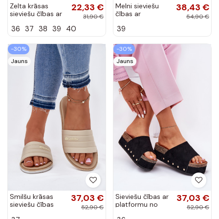
Zelta krāsas
22,33 €
Melni sieviešu
38,43 €
sieviešu čības ar
čības ar
31,90 €
54,90 €
sprādzēm un
sprādzēm uz
36
37
38
39
40
39
platformu melnā
platformas
Meretta
Odisene
-30%
-30%
Jauns
Jauns
Smilšu krāsas
37,03 €
Sieviešu čības ar
37,03 €
sieviešu čības
platformu no
52,90 €
52,90 €
Inblu SF000003
mākslīgās