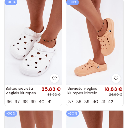
-30%
-30%
Baltas sieviešu
25,83 €
Sieviešu vieglais
18,83 €
vieglais klumpes
klumpes Morelo
36,90 €
26,90 €
LEMIGO 806
krāsā Cobble
36
37
38
39
40
41
37
38
39
40
41
42
-30%
-30%