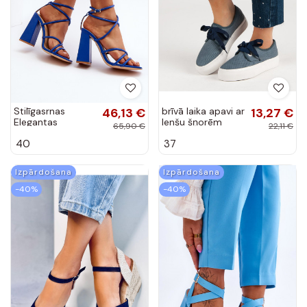
Stilīgasrnas
46,13 €
brīvā laika apavi ar
13,27 €
Elegantas
lenšu šņorēm
65,90 €
22,11 €
augstpapēžu
K1920603MAR
40
37
sandales Zilas
krāsas Josette
Izpārdošana
Izpārdošana
-40%
-40%