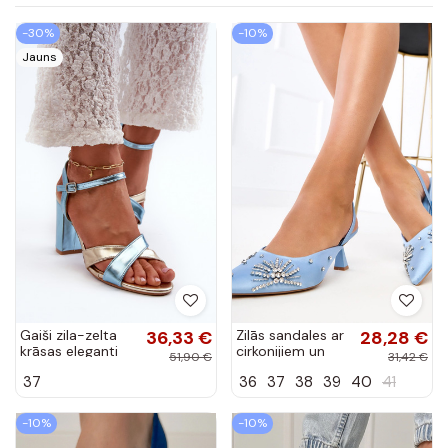
-30%
-10%
Jauns
Gaiši zila-zelta
36,33 €
Zilās sandales ar
28,28 €
krāsas eleganti
cirkonijiem un
51,90 €
31,42 €
augstpapēžu
atvērtu papēdi
37
36
37
38
39
40
41
sandales no
Lessor
mākslīgās ādas ar
uzrakstu...
-10%
-10%