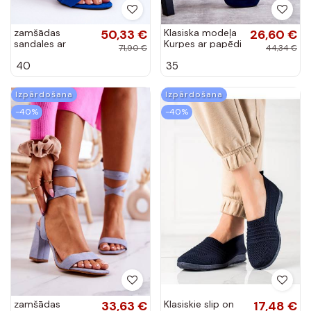
zamšādas
50,33 €
Klasiska modeļa
26,60 €
sandales ar
Kurpes ar papēdi
71,90 €
44,34 €
papēdi Zilas
tumši zilas krāsas
40
35
krāsas Jacqueline
Soro
Izpārdošana
Izpārdošana
-40%
-40%
zamšādas
33,63 €
Klasiskie slip on
17,48 €