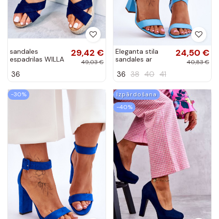
sandales
29,42 €
Eleganta stila
24,50 €
espadrilas WILLA
sandales ar
49,03 €
40,83 €
BLUE
papēdi Michele
36
36
38
40
41
-30%
Izpārdošana
-40%