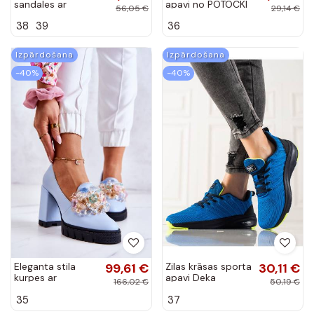
sandales ar
apavi no POTOCKI
56,05 €
29,14 €
papēdi Zilas
38
39
36
krāsas Sharlene
Izpārdošana
Izpārdošana
-40%
-40%
Eleganta stila
99,61 €
Zilas krāsas sporta
30,11 €
kurpes ar
apavi Deka
166,02 €
50,19 €
ornamentiem zilas
35
37
krāsas Caterine