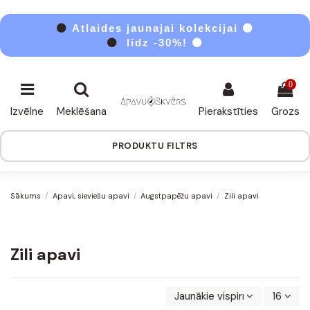
⚫
Atlaides jaunajai kolekcijai ⚫
⚫
līdz -30%! ⚫
0
Izvēlne
Meklēšana
Pierakstīties
Grozs
PRODUKTU FILTRS
Sākums
Apavi, sieviešu apavi
Augstpapēžu apavi
Zili apavi
Zili apavi
Jaunākie vispirms
16