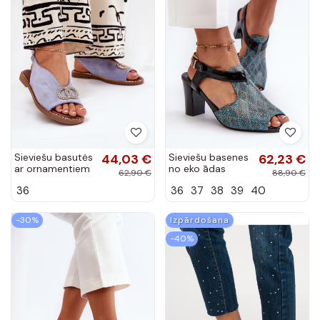
Sieviešu basutės
44,03 €
Sieviešu basenes
62,23 €
ar ornamentiem
no eko ādas
62,90 €
88,90 €
ar platām
Tirkīza
36
36
37
38
39
40
papēžiem no eko
Queenmarie
zamšas zilā
krāsā Ralisses
-30%
Izpārdošana
-40%