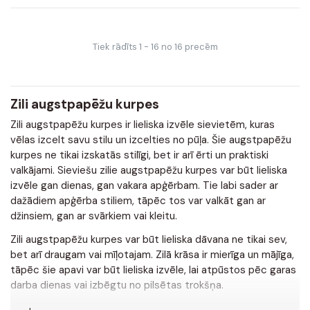
Tiek rādīts 1 - 16 no 16 precēm
Zili augstpapēžu kurpes
Zili augstpapēžu kurpes ir lieliska izvēle sievietēm, kuras
vēlas izcelt savu stilu un izcelties no pūļa. Šie augstpapēžu
kurpes ne tikai izskatās stilīgi, bet ir arī ērti un praktiski
valkājami. Sieviešu zilie augstpapēžu kurpes var būt lieliska
izvēle gan dienas, gan vakara apģērbam. Tie labi sader ar
dažādiem apģērba stiliem, tāpēc tos var valkāt gan ar
džinsiem, gan ar svārkiem vai kleitu.
Zili augstpapēžu kurpes var būt lieliska dāvana ne tikai sev,
bet arī draugam vai mīļotajam. Zilā krāsa ir mierīga un mājīga,
tāpēc šie apavi var būt lieliska izvēle, lai atpūstos pēc garas
darba dienas vai izbēgtu no pilsētas trokšņa.
Apavuskvers.lv jūs varat atrast zilas krāsas augstpapēžu