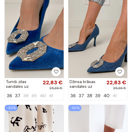
Tumši zilas
22,83 €
Džinsa krāsas
22,83 €
sandales uz
sandales uz
25,36 €
25,36 €
adatas papēža ar
adatas papēža ar
36
37
38
39
40
41
36
37
38
39
40
41
cirkoniem Eleda
cirkoniem Eleda
-30%
-30%