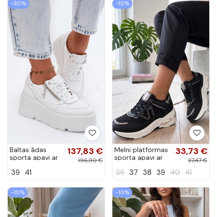
-30%
-10%
Baltas ādas
137,83 €
Melni platformas
33,73 €
sporta apavi ar
sporta apavi ar
196,90 €
37,47 €
platformu
cirkoniem Rafaela
39
41
36
37
38
39
40
41
Zazoo N1084
-10%
-10%