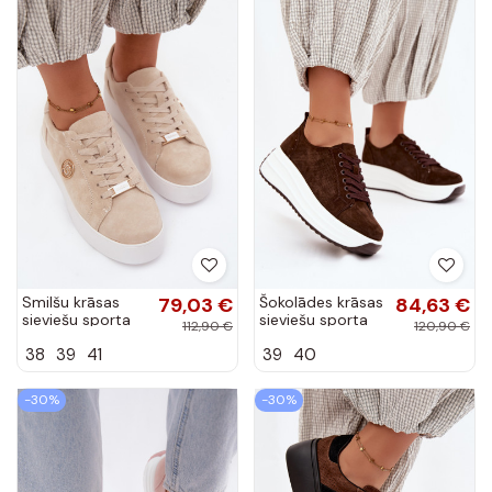
Smilšu krāsas
79,03 €
Šokolādes krāsas
84,63 €
sieviešu sporta
sieviešu sporta
112,90 €
120,90 €
apavi no
apavi no
38
39
41
39
40
mākslīgā zamša
mākslīgā zamša
ar platformu
ar platformu
Dainty
Inaya
-30%
-30%