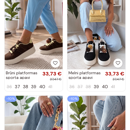
Brūni platformas
33,73 €
Melni platformas
33,73 €
sporta apavi
sporta apavi
37,47 €
37,47 €
Oktawia
Oktawia
36
37
38
39
40
41
36
37
38
39
40
41
-10%
-10%