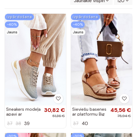
Jaunākie vispirms
120
Izpārdošana
Izpārdošana
-40%
-40%
Jauns
Jauns
Sneakers modeļa
30,82 €
Sieviešu basenes
45,56 €
apavi ar
ar platformu Big
51,36 €
75,94 €
mirdzošiem
Star smilšu
37
38
39
37
40
spīdumiņiem
krāsas
Dažādu krāsu
Raiden
-30%
-30%