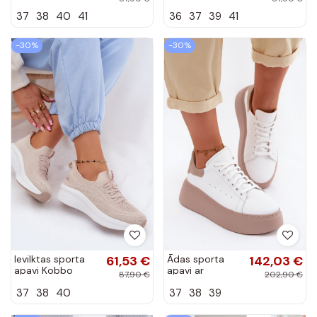
102424 smilšu
102425 melnā
37
38
40
41
36
37
39
41
krāsā
krāsā
-30%
-30%
Ievilktas sporta
61,53 €
Ādas sporta
142,03 €
apavi Kobbo
apavi ar
87,90 €
202,90 €
102425 smilšu
platformu
37
38
40
37
38
39
krāsā
Zazoo N408S2
baltā krāsā