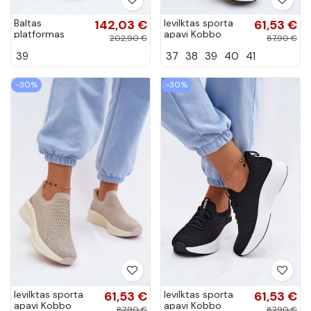
Baltas
142,03 €
Ievilktas sporta
61,53 €
platformas
apavi Kobbo
202,90 €
87,90 €
sporta apavi
102424 melnā
39
37
38
39
40
41
Zazoo N408S2
krāsā
-30%
-30%
Ievilktas sporta
61,53 €
Ievilktas sporta
61,53 €
apavi Kobbo
apavi Kobbo
87,90 €
87,90 €