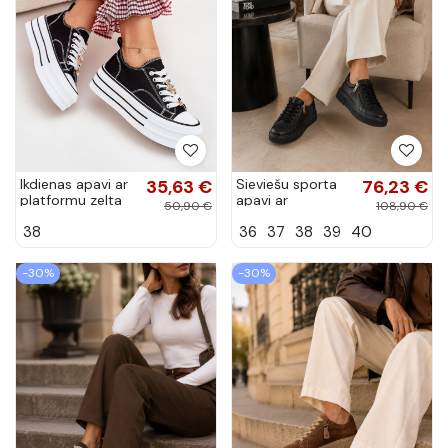
Ikdienas apavi ar
35,63 €
Sieviešu sporta
76,23 €
platformu zelta
apavi ar
50,90 €
108,90 €
un melnā krāsā
platformu melnā
38
36
37
38
39
40
Fiorina
krāsā no
mākslīgās ādas
Corisa
-30%
-30%