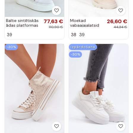
Baltie sintētiskās
77,63 €
Moekad
26,60 €
ādas platformas
vabaajajalatsid
110,90 €
44,34 €
sporta apavi ar
beeži värvi Born
39
38
39
noņemamiem
This Way
uzlīmes Vinceza
89102
-30%
Izpārdošana
-30%