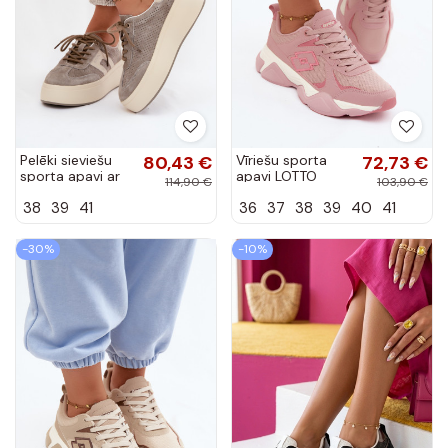
Pelēki sieviešu
80,43 €
Vīriešu sporta
72,73 €
sporta apavi ar
apavi LOTTO
114,90 €
103,90 €
platformu un
INANY 2401530
38
39
41
36
37
38
39
40
41
perforāciju
rozā krāsā
Umbry
-30%
-10%