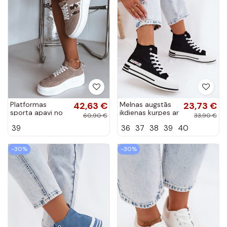
Platformas
42,63 €
Melnas augstās
23,73 €
sporta apavi no
ikdienas kurpes ar
60,90 €
33,90 €
smilšaina
platformu Liline
39
36
37
38
39
40
mākslīgā zamša
Averin
-30%
-30%