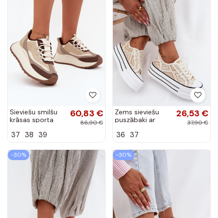
Sieviešu smilšu
60,83 €
Zems sieviešu
26,53 €
krāsas sporta
puszābaki ar
86,90 €
37,90 €
apavi ar
platformu
37
38
39
36
37
platformu Big
Baltas-Zelta
Star SS274002
krāsas Medina
HI-POLY SYSTEM
-30%
-30%