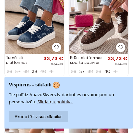
Tumši zili
33,73 €
Brūni platformas
33,73 €
platformas
sporta apavi ar
37,47 €
37,47 €
sporta apavi ar
cirkoniem Aurora
36
37
38
39
40
41
36
37
38
39
40
41
džinsa efektu
Eliana
Vispirms – sīkfaili
-10%
-10%
Tie palīdz ApavuSkvers.lv darboties nevainojami un
personalizēti.
Sīkdatņu politika.
Akceptēt visus sīkfailus