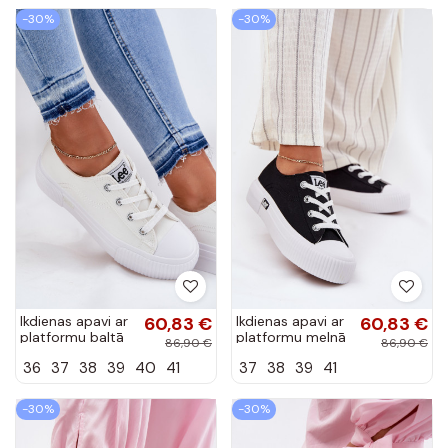
džinsa krāsā
piparmētru krāsā
-30%
-30%
Ikdienas apavi ar
60,83 €
Ikdienas apavi ar
60,83 €
platformu baltā
platformu melnā
86,90 €
86,90 €
krāsā
krāsā
36
37
38
39
40
41
37
38
39
41
-30%
-30%