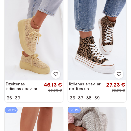
Dzeltenas
46,13 €
Ikdienas apavi ar
27,23 €
ikdienas apavi ar
potītes un
65,90 €
38,90 €
platformu un
leopardu rakstu
36
39
36
37
38
39
mežģīņu motīviem
Inildrose
Evalora
-30%
-30%