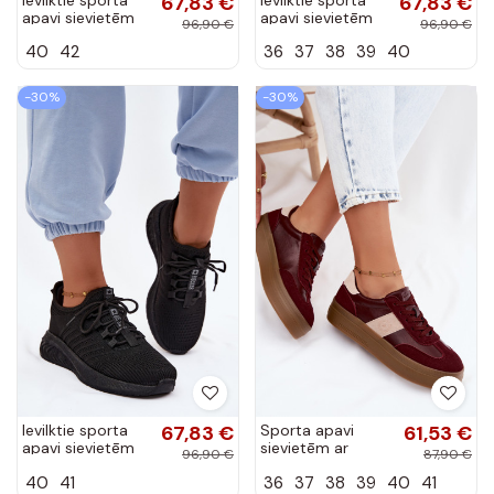
67,83 €
67,83 €
apavi sievietēm
apavi sievietēm
96,90 €
96,90 €
Big Star
Big Star
40
42
36
37
38
39
40
UU274056 baltā
UU274053 bordo
krāsā
krāsā
-30%
-30%
Ievilktie sporta
67,83 €
Sporta apavi
61,53 €
apavi sievietēm
sievietēm ar
96,90 €
87,90 €
Big Star
platformu Big Star
40
41
36
37
38
39
40
41
UU274057 melnā
UU274013 bordo