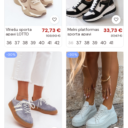
Vīriešu sporta
72,73 €
Melni platformas
33,73 €
apavi LOTTO
sporta apavi
103,90 €
37,47 €
INANY 2401530
Eleanor
36
37
38
39
40
41
42
36
37
38
39
40
41
smilšu krāsā
-30%
-30%