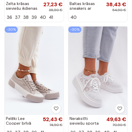
Zelta krāsas
27,23 €
Baltas krāsas
38,43 €
sieviešu ikdienas
sneakers ar
38,90 €
54,90 €
zābaki uz
platformu no eko
36
37
38
39
40
41
40
platformas
ādas Vhisper
INildrose
-30%
-30%
Pelēki Lee
52,43 €
Nerakstīti
49,63 €
Cooper brīvā
sieviešu sporta
74,90 €
70,90 €
laika apavi uz
apavi ar