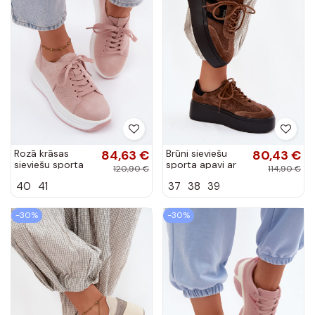
Rozā krāsas
84,63 €
Brūni sieviešu
80,43 €
sieviešu sporta
sporta apavi ar
120,90 €
114,90 €
apavi no
platformu un
40
41
37
38
39
mākslīgā zamša
perforāciju
ar platformu
Umbry
Inaya
-30%
-30%