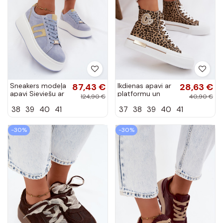
Sneakers modeļa
87,43 €
Ikdienas apavi ar
28,63 €
apavi Sieviešu ar
platformu un
124,90 €
40,90 €
platformu no
leopardu rakstu
38
39
40
41
37
38
39
40
41
dabīgas ādasoIna
Meloria
Zilas krāsas
Salima
-30%
-30%