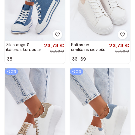
Zilas augstās
23,73 €
Baltas un
23,73 €
ikdienas kurpes ar
smilšains sieviešu
33,90 €
33,90 €
platformu Liline
sporta apavi ar
38
36
39
platformu no
mākslīgās ādas
Calinae
-30%
-30%