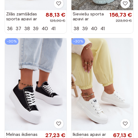
Zilās zamšādas
88,13 €
Sieviešu sporta
156,73 €
sporta apavi ar
apavi ar
125,90 €
223,90 €
platformu Tai
platformu baltā
36
37
38
39
40
41
38
39
40
41
turirisae
krāsā Zazoo
N1000S3
-30%
-30%
Melnas ikdienas
27,23 €
Ikdienas apavi ar
67,13 €