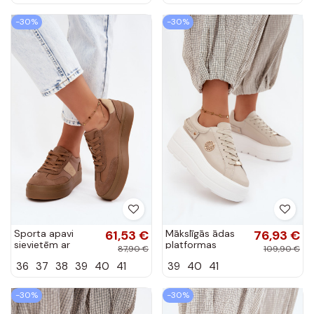
krāsā
krāsā
-30%
-30%
Sporta apavi
61,53 €
Mākslīgās ādas
76,93 €
sievietēm ar
platformas
87,90 €
109,90 €
platformu Big Star
sporta apavi
36
37
38
39
40
41
39
40
41
UU274015 brūnā
sievietēm D&A
krāsā
LR61-7095 smilšu
krāsā
-30%
-30%