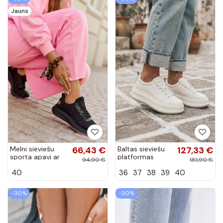
Jauns
Melni sieviešu
66,43 €
Baltas sieviešu
127,33 €
sporta apavi ar
platformas
94,90 €
181,90 €
platformu Big
sporta apavi
40
36
37
38
39
40
Star RR274523
GOE SS2N4021
HI-POLY SYSTEM
-30%
-30%