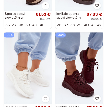
Sporta apavi
61,53 €
Ievilktie sporta
67,83 €
sievietēm ar
apavi sievietēm
87,90 €
96,90 €
platformu Big Star
Big Star
36
37
38
39
40
41
36
37
38
39
40
41
42
UU274040
UU274055
šokolādes krāsā
šokolādes krāsā
-30%
-30%
Ievilktie sporta
Ievilktie sporta