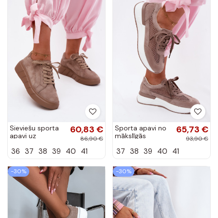
Sieviešu sporta
60,83 €
Sporta apavi no
65,73 €
apavi uz
mākslīgās
86,90 €
93,90 €
platformas no
zamšas uz
36
37
38
39
40
41
37
38
39
40
41
mākslīgās
platformas
zamšas smilšu
smilšu krāsā
krāsā Danida
Norisa
-30%
-30%