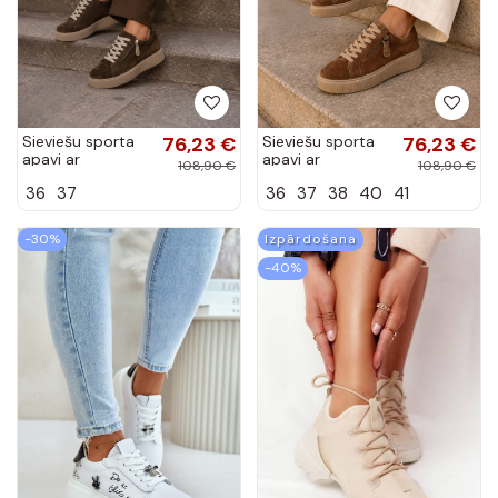
Sieviešu sporta
76,23 €
Sieviešu sporta
76,23 €
apavi ar
apavi ar
108,90 €
108,90 €
platformu
platformu brūnā
36
37
36
37
38
40
41
šokolādes krāsā
krāsā no
no mākslīgās
mākslīgās zamšā
zamšā Corisa
Corisa
-30%
Izpārdošana
-40%