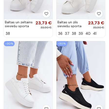
Baltas un zeltains
23,73 €
Baltas un zils
23,73 €
sieviešu sporta
sieviešu sporta
33,90 €
33,90 €
apavi ar
apavi ar
38
36
37
38
39
40
41
platformu un
platformu no
spīdumu no
mākslīgās ādas
mākslīgās ādas
Calinae
-30%
-30%
Calinae