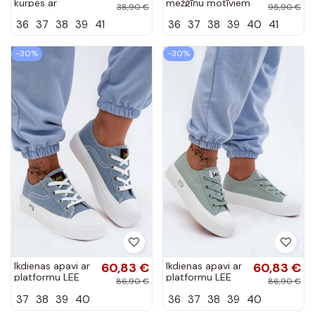
kurpes ar
mežģīņu motīviem
38,90 €
95,90 €
platformu Amalfi
un platformu LEE
36
37
38
39
41
36
37
38
39
40
41
ISLA LACE INOMEN
LOIN
50261003.1FG...
-30%
-30%
Ikdienas apavi ar
60,83 €
Ikdienas apavi ar
60,83 €
platformu LEE
platformu LEE
86,90 €
86,90 €
ISLA C INOMEN
ISLA C INOMEN
37
38
39
40
36
37
38
39
40
LOIN
LOIN
50261002.21H
50261002.98K