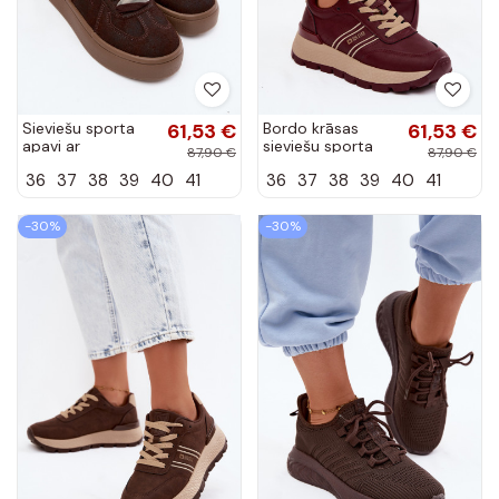
Sieviešu sporta
61,53 €
Bordo krāsas
61,53 €
apavi ar
sieviešu sporta
87,90 €
87,90 €
platformu un
apavi ar
36
37
38
39
40
41
36
37
38
39
40
41
dekoratīviem
platformu Big Star
šņorēm Big Star
UU274041
UU274004
-30%
-30%