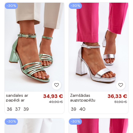
Trasea
-30%
-30%
sandales ar
34,93 €
Zamšādas
36,33 €
papēdi ar
augstpapēžu
49,90 €
51,90 €
siksniņām Zaļas
kurpes ar
36
37
39
39
40
krāsas Enitia
kvadrātveida
priekšpusi
Sudraba krāsas
-30%
-30%
Merila