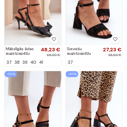
Mākslīgās ādas
48,23 €
Sieviešu
27,23 €
augstpapēžu
augstpapēžu
68,90 €
38,90 €
kurpes ar lentēm
sandales, kas
37
38
39
40
41
37
melnā krāsā
izgatavotas no
Volamia
Eco Suede Black
Upttima
-30%
-30%