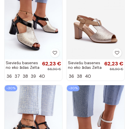
Sieviešu basenes
62,23 €
Sieviešu basenes
62,23 €
no eko ādas Zelta
no eko ādas Zelta
88,90 €
88,90 €
krāsas-melnas
krāsas
36
37
38
39
40
36
38
40
krāsas
Queenmarie
Queenmarie
-30%
-30%