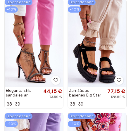
Izpārdošana
Izpārdošana
-40%
-40%
Eleganta stila
44,15 €
Zamšādas
77,15 €
sandales ar
basenes Big Star
73,59 €
128,59 €
papēdi ar
melnas krāsas
38
39
38
39
kniedēm Sudraba
krāsas Jenesis
Izpārdošana
Izpārdošana
-40%
-40%