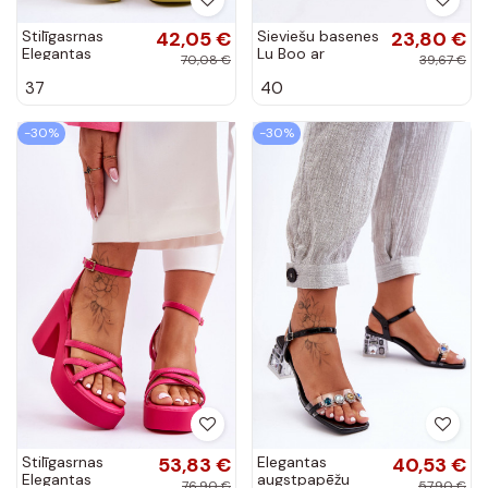
Stilīgasrnas
42,05 €
Sieviešu basenes
23,80 €
Elegantas
Lu Boo ar
70,08 €
39,67 €
augstpapēžu
leoparda
37
40
sandales ar
kažokādas rakstu
siksniņām
melnas krāsas
Shemira
Fall In Love
-30%
-30%
Stilīgasrnas
53,83 €
Elegantas
40,53 €
Elegantas
augstpapēžu
76,90 €
57,90 €