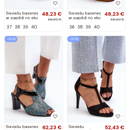
Sieviešu basenes
48,23 €
Sieviešu basenes
48,23 €
ar papēdi no eko
ar papēdi no eko
68,90 €
68,90 €
ādas Zelta krāsas
ādas melnas
37
38
39
40
36
38
39
40
Assames
krāsas Assames
-30%
-30%
Sieviešu basenes
62,23 €
Sieviešu
52,43 €