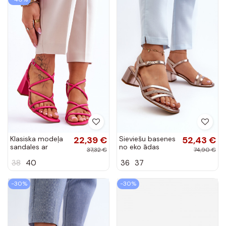
Klasiska modeļa
22,39 €
Sieviešu basenes
52,43 €
sandales ar
no eko ādas
37,32 €
74,90 €
papēdi rozā
Sergio Leone
38
40
36
37
krāsas Lucetta
SK046 Zelta
krāsas
-30%
-30%