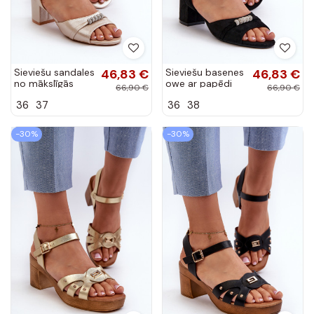
Sieviešu sandales
46,83 €
Sieviešu basenes
46,83 €
no mākslīgās
owe ar papēdi
66,90 €
66,90 €
ādas ar
melnas krāsas
36
37
36
38
papēžiem un
Narhi
skaistām
detaļām zelta
-30%
-30%
krāsā Narhi