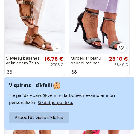
Sieviešu basenes
16,78 €
Kurpes ar plānu
23,10 €
ar kniedēm Zelta
papēdi melnas
27,96 €
38,49 €
krāsas Julies
krāsas Perfecto
36
38
Vispirms – sīkfaili
Izpārdošana
Izpārdošana
-40%
-40%
Tie palīdz ApavuSkvers.lv darboties nevainojami un
personalizēti.
Sīkdatņu politika.
Akceptēt visus sīkfailus