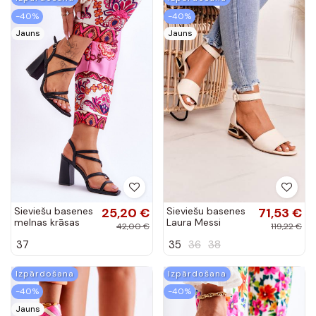
-40%
-40%
Jauns
Jauns
Sieviešu basenes
25,20 €
Sieviešu basenes
71,53 €
melnas krāsas
Laura Messi
42,00 €
119,22 €
Florentina
smilšu krāsas
37
35
36
38
Izpārdošana
Izpārdošana
-40%
-40%
Jauns