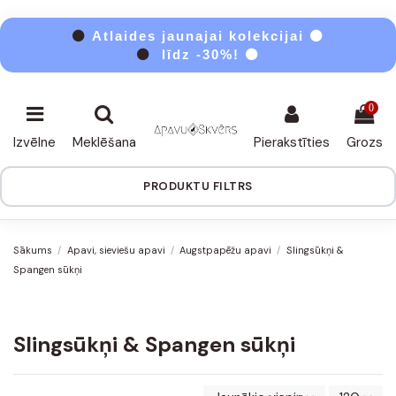
⚫
Atlaides jaunajai kolekcijai ⚫
⚫
līdz -30%! ⚫
0
Izvēlne
Meklēšana
Pierakstīties
Grozs
PRODUKTU FILTRS
Sākums
Apavi, sieviešu apavi
Augstpapēžu apavi
Slingsūkņi &
Spangen sūkņi
Slingsūkņi & Spangen sūkņi