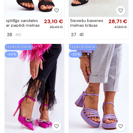
spīdīgs sandales
23,10 €
Sieviešu basenes
28,71 €
ar papēdi melnas
melnas krāsas
38,49 €
47,85 €
krāsas Alicia
Enjoy
38
40
37
41
Izpārdošana
Izpārdošana
-40%
-30%