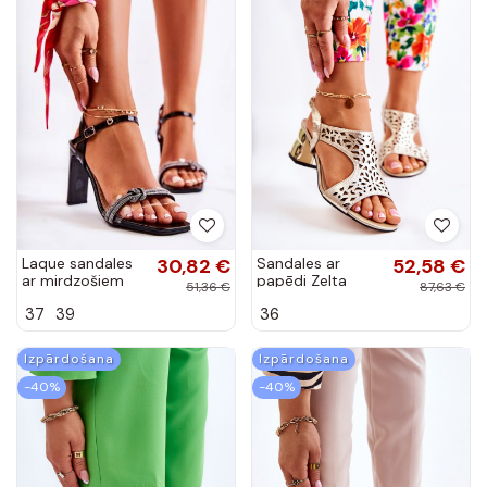
Laque sandales
30,82 €
Sandales ar
52,58 €
ar mirdzošiem
papēdi Zelta
51,36 €
87,63 €
spīdumiņiem
krāsas Salvio
37
39
36
melnas krāsas
Benedett
Izpārdošana
Izpārdošana
-40%
-40%