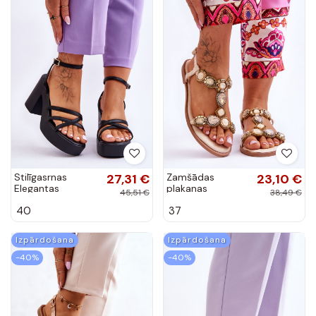
Stilīgasrnas
27,31 €
Zamšādas
23,10 €
Elegantas
plakanas
45,51 €
38,49 €
augstpapēžu
sandales smilšu
40
37
sandales ar
krāsas Dallas
siksniņām melnas
krāsas Shemira
Izpārdošana
Izpārdošana
-40%
-40%