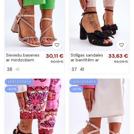
Sieviešu basenes
30,11 €
Stilīgas sandales
33,63 €
ar mirdzošiem
ar bantītēm ar
50,19 €
56,05 €
spīdumiņiem ar
papēdi melnas
38
41
37
41
papēdi smilšu
krāsas Callum
krāsas Carlotta
Izpārdošana
Izpārdošana
-40%
-40%