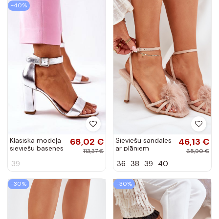
-40%
Klasiska modeļa
68,02 €
Sieviešu sandales
46,13 €
sieviešu basenes
ar plāniem
113,37 €
65,90 €
no dabīgas ādas
papēžiem,
39
36
38
39
40
Sudraba krāsas
dekorētas ar
no Laura Messi
spalvām, smilšu
krāsā Xaliope
-30%
-30%