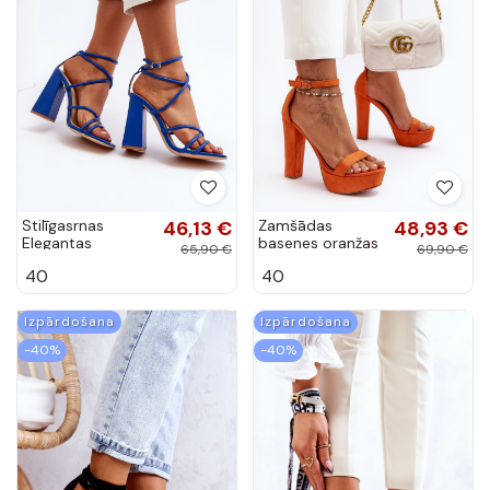
Stilīgasrnas
46,13 €
Zamšādas
48,93 €
Elegantas
basenes oranžas
65,90 €
69,90 €
augstpapēžu
krāsas Essence
40
40
sandales Zilas
krāsas Josette
Izpārdošana
Izpārdošana
-40%
-40%