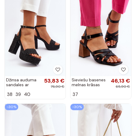
Džinsa auduma
53,83 €
Sieviešu basenes
46,13 €
sandales ar
melnas krāsas
76,90 €
65,90 €
papēdi melnas
Opifiana
38
39
40
37
krāsas Acrana
-30%
-30%