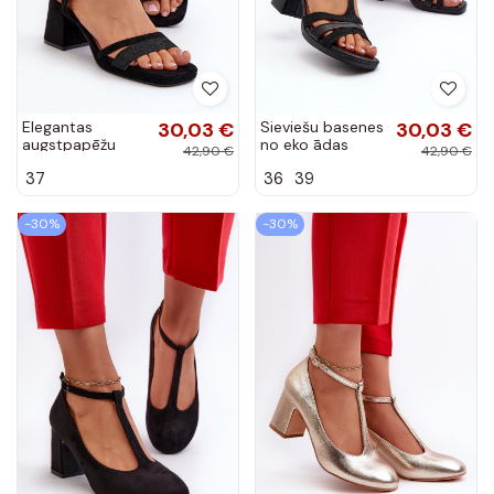
Elegantas
30,03 €
Sieviešu basenes
30,03 €
augstpapēžu
no eko ādas
42,90 €
42,90 €
sandales Z
melnas krāsas
37
36
39
Błyszczącym em
Lyana
melnas krāsas
Tessata
-30%
-30%