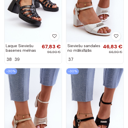
Laque Sieviešu
67,83 €
Sieviešu sandales
46,83 €
basenes melnas
no mākslīgās
96,90 €
66,90 €
krāsas Aninifer
ādas ar
38
39
37
papēžiem un
skaistām
detaļām sudraba
-30%
-30%
krāsā Narhi