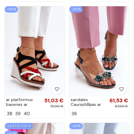
krāsas
Pelēkas krāsas
-30%
-30%
ar platformus
51,03 €
sandales
61,53 €
basenes ar
Caurspīdīgas ar
72,90 €
87,90 €
siksniņām melnas
papēdi Zaļas
38
39
40
36
krāsas Ellen
krāsas D&A
MR38-D1
Izpārdošana
-30%
-40%