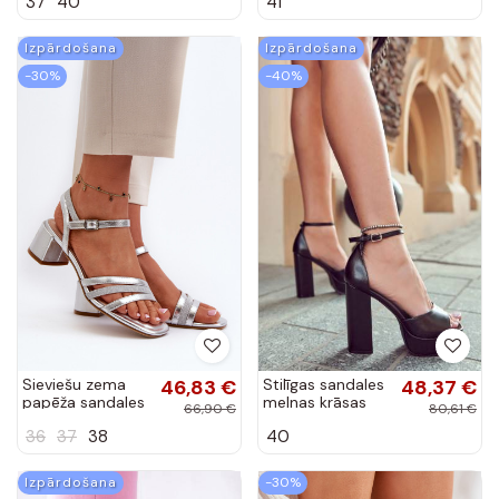
37
40
41
krāsas Shemira
krāsas Callum
Izpārdošana
Izpārdošana
-30%
-40%
Sieviešu zema
46,83 €
Stilīgas sandales
48,37 €
papēža sandales
melnas krāsas
66,90 €
80,61 €
no eko ādas
Besso
36
37
38
40
Sergio Leone
SK046 sudraba
krāsā
Izpārdošana
-30%