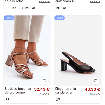
no eko ādas
augstpapēžu
88,90 €
74,90 €
Tirkīza
sandales, kas
36
37
38
39
40
38
40
Queenmarie
izgatavotas no
Eco Suede, Black
Obdaria
-30%
-30%
Sieviešu basenes
52,43 €
Eleganta stila
43,33 €
Sergio Leone
sandales ar
74,90 €
61,90 €
SK065 Zelta
papēdi ar
38
37
krāsas
ornamentiem
melnas krāsas