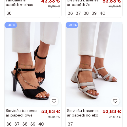
43,33 €
53,83 €
papēdi melnas
ar papēdi Ze
61,90 €
76,90 €
krāsas Glindra
Zdobionymi
38
36
37
38
39
40
Paskami Sergio
Leone SK924
melnas krāsas
-30%
-30%
Sieviešu basenes
53,83 €
Sieviešu basenes
53,83 €
ar papēdi owe
ar papēdi no eko
76,90 €
76,90 €
Sergio Leone
ādas Sergio
36
37
38
39
40
37
SK925 melnas
Leone SK894