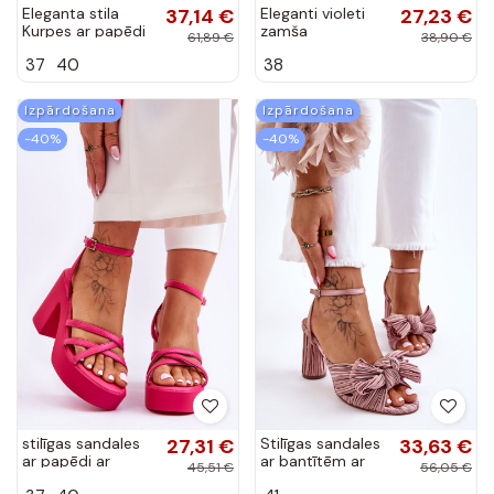
Eleganta stila
37,14 €
Eleganti violeti
27,23 €
Kurpes ar papēdi
zamša
61,89 €
38,90 €
ar bantītēm rozā
augstpapēžu
37
40
38
krāsas Hettie
kurpes ar
platformu Verda
Izpārdošana
Izpārdošana
-40%
-40%
stilīgas sandales
27,31 €
Stilīgas sandales
33,63 €
ar papēdi ar
ar bantītēm ar
45,51 €
56,05 €
siksniņām rozā
papēdi smilšu