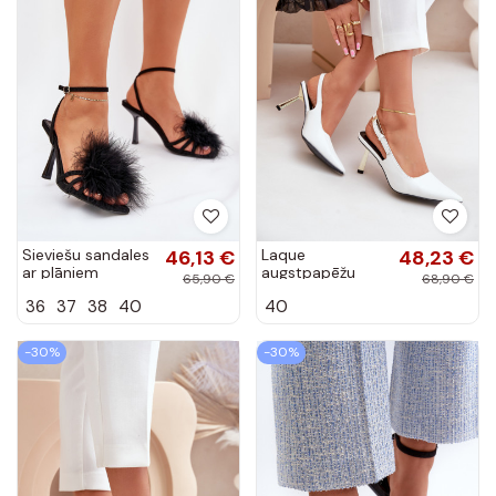
Sieviešu sandales
46,13 €
Laque
48,23 €
ar plāniem
augstpapēžu
65,90 €
68,90 €
papēžiem,
kurpes Apavi ar
36
37
38
40
40
dekorētas ar
spicu purngalu
spalvām, melnā
baltas krāsas
krāsā Xaliope
Filona
-30%
-30%