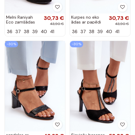
Melni Raniyah
30,73 €
Kurpes no eko
30,73 €
Eco zamšādas
ādas ar papēdi
43,90 €
43,90 €
papēžu sūkņi
Zelta krāsas
36
37
38
39
40
41
36
37
38
39
40
41
Raniyah
-30%
-30%
sandales ar
Sieviešu basenes