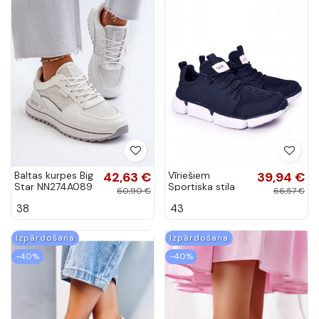
Baltas kurpes Big
42,63 €
Vīriešiem
39,94 €
Star NN274A089
Sportiska stila
60,90 €
66,57 €
apavi Sneakers
38
43
modeļa apavi
GOE tumši zilas
krāsas
Izpārdošana
Izpārdošana
-40%
-40%