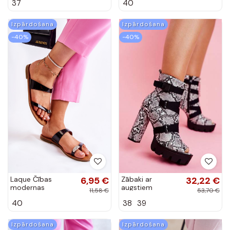
Laque Čības
6,95 €
Zābaki ar
32,22 €
modernas
augstiem
11,58 €
53,70 €
iešļūcenes melnas
papēžiem ar
40
38
39
krāsas Jimena
čūskas ādas
imitāciju
Izpārdošana
Izpārdošana
-40%
-30%