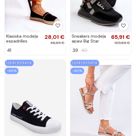
Klasiska modeļa
28,01 €
Sneakers modeļa
65,91 €
espadrilles
apavi Big Star
46,69 €
109,86 €
melnas krāsas
melnas krāsas
41
39
40
Cersei
Izpārdošana
Izpārdošana
-40%
-40%
Brīvā laika apavi
27,31 €
kurpes Shelovet
23,10 €
Cross Jeans
bēšs-
45,51 €
38,49 €