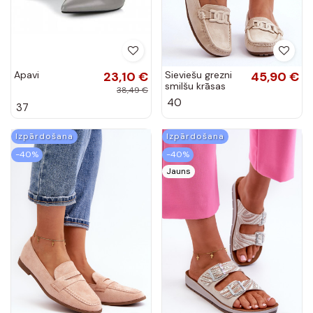
Apavi
23,10 €
Sieviešu grezni
45,90 €
smilšu krāsas
38,49 €
mākslīgās
40
37
zamšādas
mokasīni Rabell
Izpārdošana
Izpārdošana
-40%
-40%
Jauns
Klasiska modeļa
20,28 €
Ērtas sieviešu
21,00 €
Mokasīni Rozā
čības ar
33,81 €
35,00 €
krāsas Olevin
sprādzēm Inblu