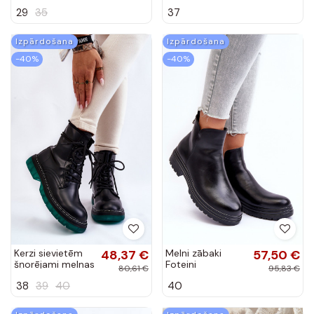
-40%
-40%
Kerzi sievietēm
48,37 €
Melni zābaki
57,50 €
šņorējami melnas
Foteini
80,61 €
95,83 €
krāsas Trinah
38
39
40
40
Izpārdošana
Izpārdošana
-40%
-40%