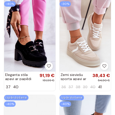
Eleganta stila
91,19 €
Zemi sieviešu
38,43 €
apavi ar papēdi
sporta apavi ar
151,99 €
54,90 €
melnas krāsas
platformu, smilšu
37
40
36
37
38
39
40
41
Harmell
krāsā Telmira
Izpārdošana
Izpārdošana
-40%
-40%