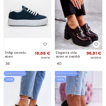
Stilīgi sieviešu
18,88 €
Eleganta stila
96,81 €
apavi
apavi ar papēdi
31,47 €
161,35 €
bordo krāsas
36
40
Harmell
Izpārdošana
Izpārdošana
-40%
-40%