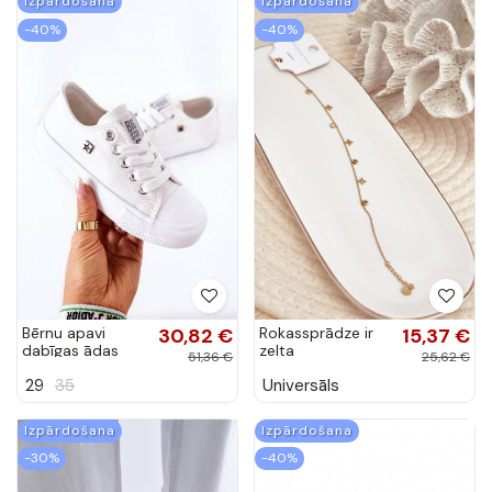
Bērnu apavi
30,82 €
Rokassprādze ir
15,37 €
dabīgas ādas
zelta
51,36 €
25,62 €
brīvā laika apavi
29
35
Universāls
baltas krāsas no
BIG STAR
Izpārdošana
Izpārdošana
-30%
-40%