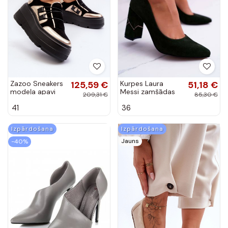
Zazoo Sneakers
125,59 €
Kurpes Laura
51,18 €
modeļa apavi
Messi zamšādas
209,31 €
85,30 €
melnas krāsas
Zaļas krāsas 2050
41
36
Tiffany
Izpārdošana
Izpārdošana
Jauns
-40%