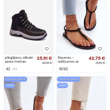
pārgājienu zābaki
25,91 €
Basenes -
42,75 €
apavi melnas
iešļūcenes ar
43,18 €
71,25 €
krāsas Maraena
mirdzumu
42
43
41/42
Ipanema Class
Brilha Fem
melnas krāsas
Izpārdošana
Izpārdošana
-40%
-40%