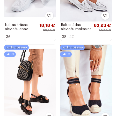
baltas krāsas
18,18 €
Baltas ādas
62,93 €
sieviešu apavi
sieviešu mokasīns
30,30 €
89,90 €
Shelovet
S.Barski LR51-673
36
38
40
Izpārdošana
Izpārdošana
-40%
-40%
Melnas krāsas
25,20 €
Sandales
25,91 €
kurpes uz biezas
espadrilas
42,00 €
43,18 €
platformas
DEBEVE BLACK