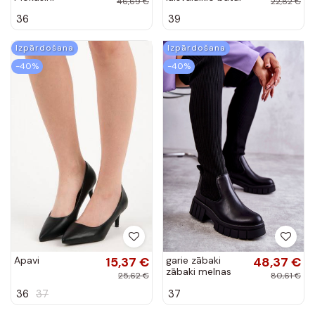
-40%
-40%
Apavi
15,37 €
garie zābaki
48,37 €
zābaki melnas
25,62 €
80,61 €
krāsas Austin
36
37
37
Izpārdošana
Izpārdošana
-40%
-40%