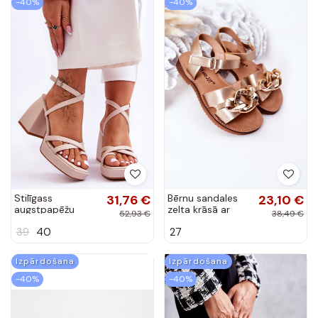
Stilīgass
31,76 €
Bērnu sandales
23,10 €
augstpapēžu
zelta krāsā ar
52,93 €
38,49 €
sandales smilšu
ķēdīti
39
40
27
krāsas Secret
Rose
Izpārdošana
Izpārdošana
-40%
-40%