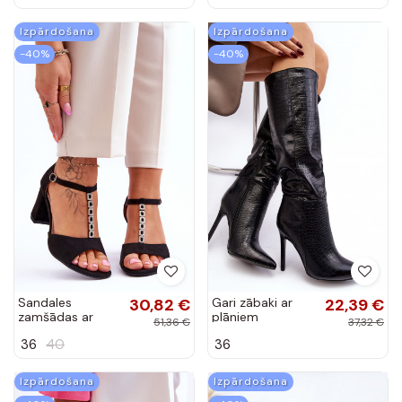
Sandales
30,82 €
Gari zābaki ar
22,39 €
zamšādas ar
plāniem
51,36 €
37,32 €
papēdi melnas
papēžiem melnā
36
40
36
krāsas Florines
krāsā Mambra
Izpārdošana
Izpārdošana
-40%
-40%