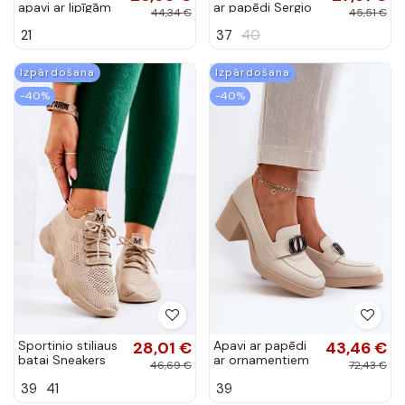
-40%
-40%
Sportinio stiliaus
28,01 €
Apavi ar papēdi
43,46 €
batai Sneakers
ar ornamentiem
46,69 €
72,43 €
modelio batai
smilšu krāsas
39
41
39
medžiaginės
Nedarea
smėlio spalvos
Nolene
Izpārdošana
Izpārdošana
-40%
-40%