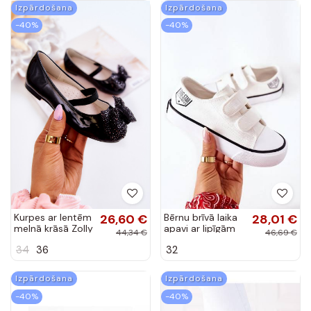
Kurpes ar lentēm
26,60 €
Bērnu brīvā laika
28,01 €
melnā krāsā Zolly
apavi ar lipīgām
44,34 €
46,69 €
aizdarēm Big Star
34
36
32
baltas krāsas
Izpārdošana
Izpārdošana
-40%
-40%