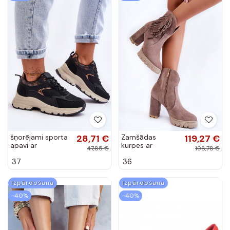
šņorējami sporta
28,71 €
Zamšādas
119,27 €
apavi ar
kurpes ar
47,85 €
198,78 €
platformu melnas
platformu
37
36
krāsas Escape
Izpārdošana
Izpārdošana
-40%
-40%