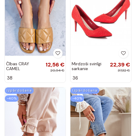
Čības CRAY
12,56 €
Mirdzoši svinīgi
22,39 €
CAMEL
sarkanie
20,94 €
37,32 €
augstpapēžu
38
36
apavi LEI-139R
Izpārdošana
Izpārdošana
-40%
-40%