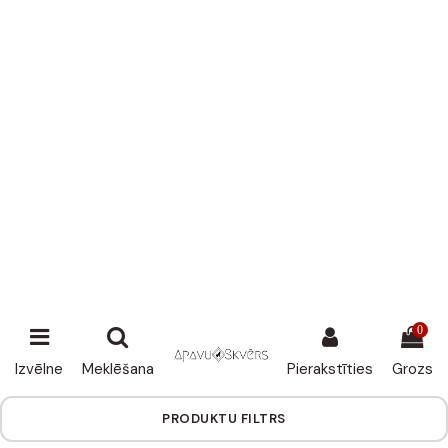
⚫
Atlaides jaunajai kolekcijai ⚫
⚫
līdz -30%! ⚫
0
Izvēlne
Meklēšana
Pierakstīties
Grozs
PRODUKTU FILTRS
Sākums
Apavi lētāk
Apavi lētāk
Nejauši
120