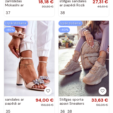
Izpārdošana
Izpārdošana
-40%
-40%
sandales ar
94,00 €
Stilīgas sporta
33,63 €
papēdi ar
apavi Sneakers
156,66 €
56,05 €
ornamentiem
modeļa apavi
35
36
38
smilšu krāsas
smilšu krāsas
Milessa
Sollero
Izpārdošana
Izpārdošana
-40%
-40%