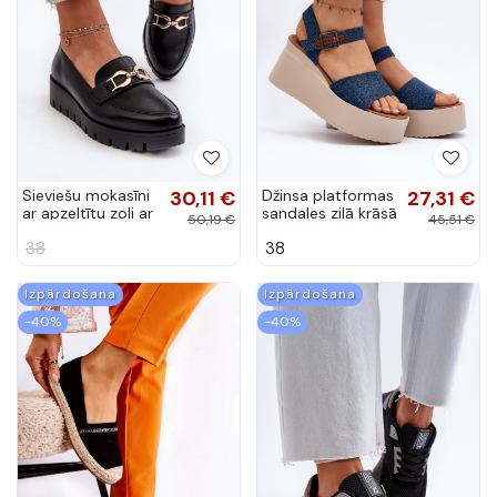
Sieviešu mokasīni
30,11 €
Džinsa platformas
27,31 €
ar apzeltītu zoli ar
sandales zilā krāsā
50,19 €
45,51 €
ornamentiem
Geferia
38
38
melnas krāsas
Kaldina
Izpārdošana
Izpārdošana
-40%
-40%