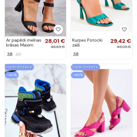
Ar papēdi melnas
28,01 €
Kurpes Potocki
29,42 €
krāsas Maxim
zaļš
46,69 €
49,03 €
38
39
38
Izpārdošana
Izpārdošana
-40%
-40%
Silti bērnu apavi
30,82 €
zamšādas kurpes
25,20 €