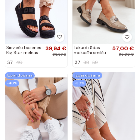
Sieviešu basenes
39,94 €
Lakuoti ādas
57,00 €
Big Star melnas
mokasīni smilšu
66,57 €
95,00 €
krāsas
krāsā Vinceza
37
40
37
38
39
58409
Izpārdošana
Izpārdošana
-40%
-30%