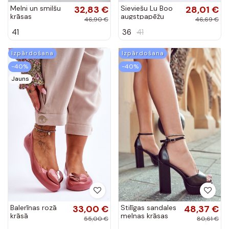
Izpārdošana
Izpārdošana
-40%
-40%
Jauns
Balerīnas rozā
33,00 €
Stilīgas sandales
48,37 €
krāsā
melnas krāsas
55,00 €
80,61 €
Besso
37
40
Izpārdošana
Izpārdošana
-40%
-40%