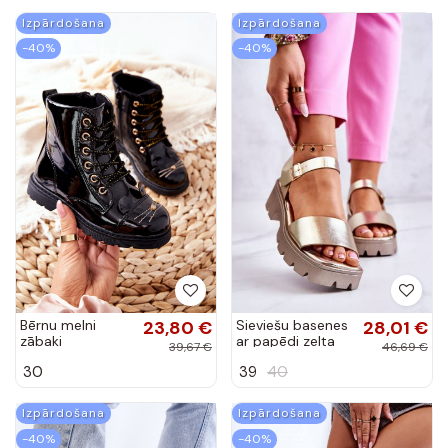
Bērnu melni
23,80 €
Sieviešu basenes
28,01 €
zābaki
ar papēdi zelta
39,67 €
46,69 €
krāsas Sovie
30
39
40
Izpārdošana
Izpārdošana
-40%
-40%