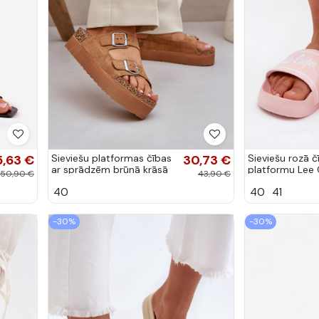
5,63 €
Sieviešu platformas čības
30,73 €
Sieviešu rozā č
ar sprādzēm brūnā krāsā
platformu Lee
50,90 €
43,90 €
Aramia
40
40
41
-30%
-30%