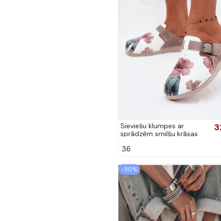
Sieviešu klumpes ar
3
sprādzēm smilšu krāsas
36
-30%