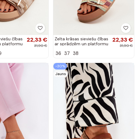
eviešu čības
22,33 €
Zelta krāsas sieviešu čības
22,33 €
n platformu
ar sprādzēm un platformu
31,90 €
31,90 €
ā Meretta
dažādās krāsās Meretta
9
36
37
38
-30%
Jauns