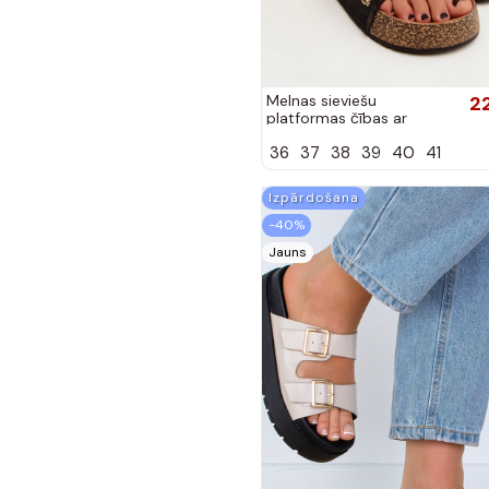
Melnas sieviešu
2
platformas čības ar
dekorāciju Ledina
36
37
38
39
40
41
Izpārdošana
-40%
Jauns