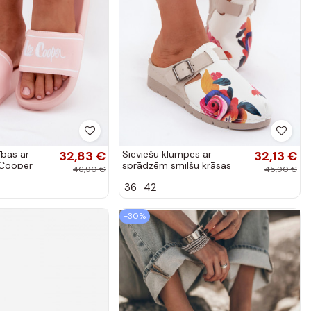
ības ar
32,83 €
Sieviešu klumpes ar
32,13 €
 Cooper
sprādzēm smilšu krāsas
46,90 €
45,90 €
36
42
-30%