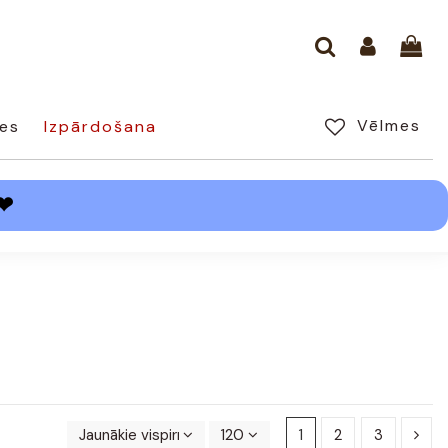
Vēlmes
es
Izpārdošana
❤
Jaunākie vispirms
120
1
2
3