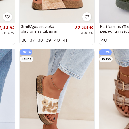
2,33 €
Smilšīgas sieviešu
22,33 €
Platformas čīb
platformas čības ar
papēdi un izšū
31,90 €
31,90 €
dekorāciju Ledina
Greene
36
37
38
39
40
41
40
-30%
-30%
Jauns
Jauns