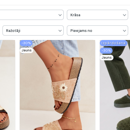
Krāsa
Ražotāji
Pieejams no
-30%
Izpārdošana
Jauns
-30%
Jauns