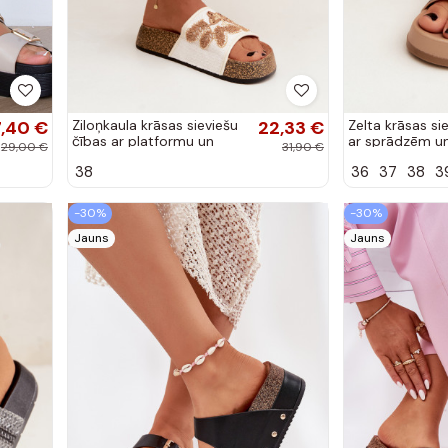
7,40 €
Ziloņkaula krāsas sieviešu
22,33 €
Zelta krāsas si
čības ar platformu un
ar sprādzēm u
29,00 €
31,90 €
dekorāciju Ledina
smilšu un brūn
38
36
37
38
3
-30%
-30%
Jauns
Jauns