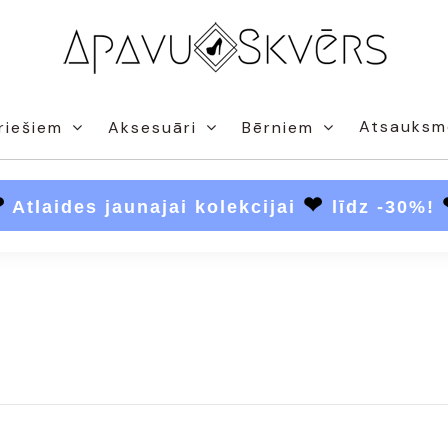
Atsauksm
riešiem
Aksesuāri
Bērniem
❤
❤
Atlaides jaunajai kolekcijai
līdz -30%!