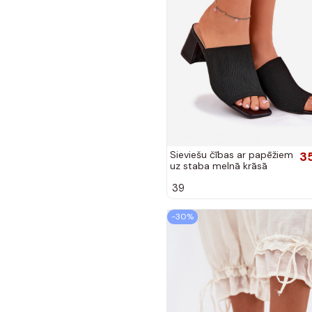
Sieviešu čības ar papēžiem
3
uz staba melnā krāsā
INenilan
39
-30%