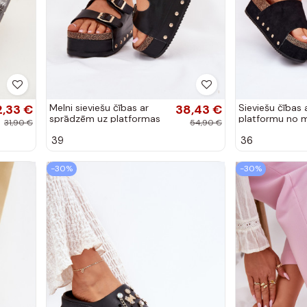
2,33 €
Melni sieviešu čības ar
38,43 €
Sieviešu čības 
sprādzēm uz platformas
platformu no m
31,90 €
54,90 €
Odisene
zamšādas meln
39
36
Vinnibe
-30%
-30%