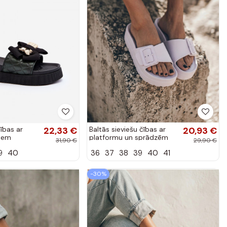
čības ar
22,33 €
Baltās sieviešu čības ar
20,93 €
čiem
platformu un sprādzēm
31,90 €
29,90 €
Caramel
9
40
36
37
38
39
40
41
-30%