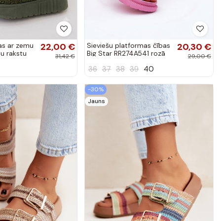
as ar zemu
22,00 €
Sieviešu platformas čības
20,30 €
tu rakstu
Big Star RR274A541 rozā
31,42 €
29,00 €
krāsā
36
37
38
39
40
-30%
Jauns