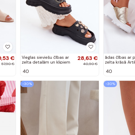
,53 €
Vieglas sieviešu čības ar
28,63 €
ādas čības ar 
zelta detaļām un klipiem
zelta krāsā Arti
57,90 €
40,90 €
melnā krāsā Hortiana
56C0435
40
40
-30%
-30%