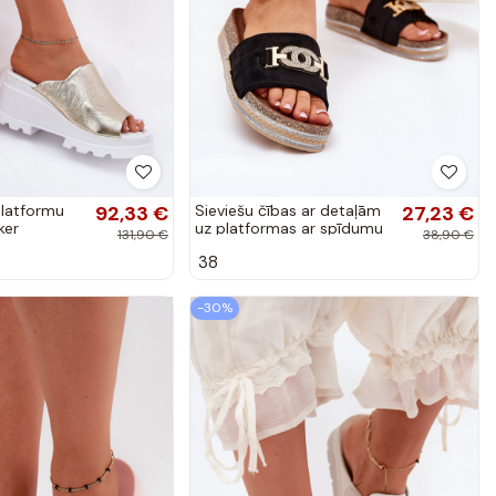
platformu
92,33 €
Sieviešu čības ar detaļām
27,23 €
ker
uz platformas ar spīdumu
131,90 €
38,90 €
melnā krāsā Eanes
38
-30%