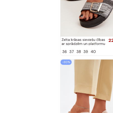
Zelta krāsas sieviešu čības
2
ar sprādzēm un platformu
melnā Meretta
36
37
38
39
40
-30%