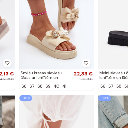
2,13 €
Smilšu krāsas sieviešu
22,33 €
Melni sieviešu 
čības ar lentītēm un
lentītēm un lā
45,90 €
31,90 €
lāčiem Katterina
Katterina
36
37
38
39
40
41
36
37
38
3
-30%
-30%