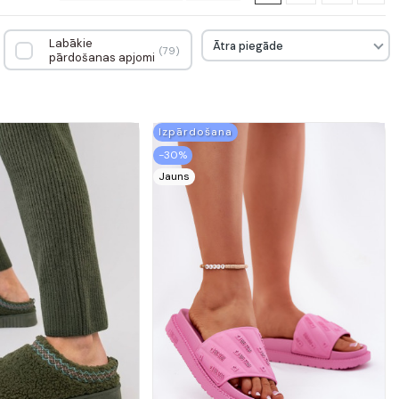
Labākie
Ātra piegāde
79
pārdošanas apjomi
Izpārdošana
-30%
Jauns