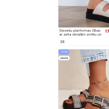
Sieviešu platformas čības
1
ar zelta detaļām smilšu un
melnā krāsā
38
-30%
Jauns