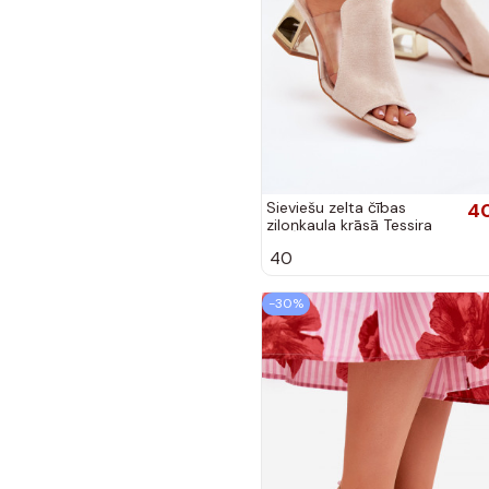
Sieviešu zelta čības
40
ziloņkaula krāsā Tessira
40
-30%