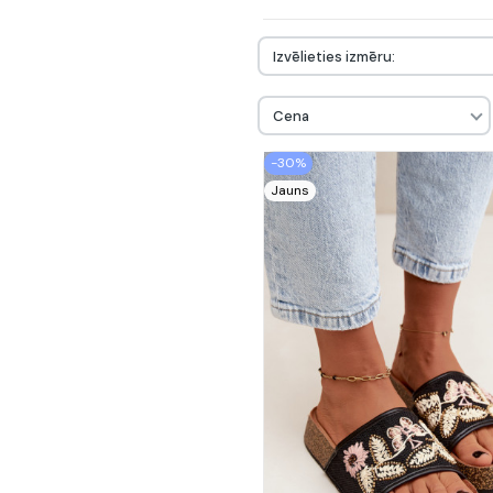
Izvēlieties izmēru:
Cena
-30%
Jauns