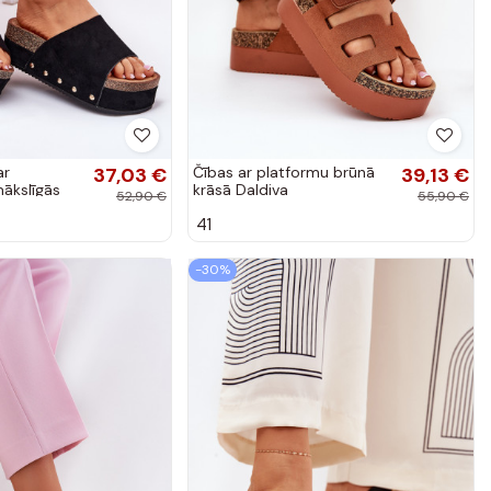
ar
37,03 €
Čības ar platformu brūnā
39,13 €
ākslīgās
krāsā Daldiva
52,90 €
55,90 €
ā krāsā
41
-30%