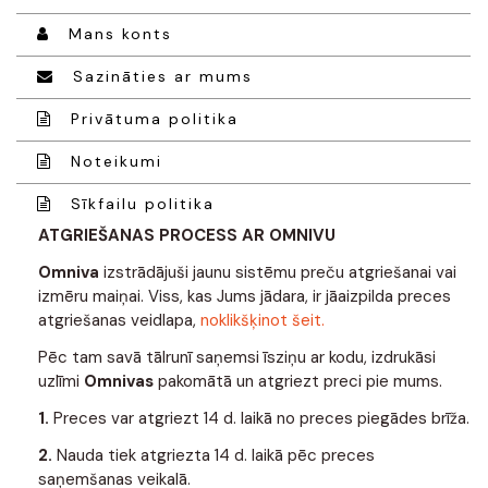
Mans konts
Sazināties ar mums
Privātuma politika
Noteikumi
Sīkfailu politika
ATGRIEŠANAS PROCESS AR OMNIVU
Omniva
izstrādājuši jaunu sistēmu preču atgriešanai vai
izmēru maiņai. Viss, kas Jums jādara, ir jāaizpilda preces
atgriešanas veidlapa,
noklikšķinot šeit.
Pēc tam savā tālrunī saņemsi īsziņu ar kodu, izdrukāsi
uzlīmi
Omnivas
pakomātā un atgriezt preci pie mums.
1.
Preces var atgriezt 14 d. laikā no preces piegādes brīža.
2.
Nauda tiek atgriezta 14 d. laikā pēc preces
saņemšanas veikalā.