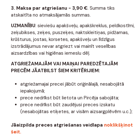
3.
Maksa par atgriešanu - 3,90 €
. Summa tiks
atskaitīta no atmaksājamās summas.
UZMANĪBU
: sieviešu apakšveļu, apakškreklus, peldkostīmi,
zeķubikses, zeķes, puszeķes, naktskleitiņas, pidžamas,
krūšturus, jostas, korsetes, apakšveļu un līdzīgus
izstrādājumus nevar atgriezt vai mainīt veselības
aizsardzības vai higiēnas iemeslu dēļ.
ATGRIEŽAMAJĀM VAI MAIŅAI PAREDZĒTAJĀM
PRECĒM JĀATBILST ŠIEM KRITĒRIJIEM:
atgriežamajai precei jābūt oriģinālajā, nesabojātā
iepakojumā;
prece nedrīkst būt lietota un Pircēja sabojāta;
prece nedrīkst būt zaudējusi preces izskatu
(nesabojātas etiķetes, ar visām aizsargplēvēm u.c.);
Jāaizpilda preces atgriešanas veidlapa
noklikšķinot
šeit.