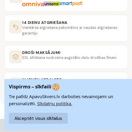
14 DIENU ATGRIEŠANA
Vienkārša atgriešana pakomātos ar naudas atgriešanas
garantiju
DROŠI MAKSĀJUMI
SSL šifrēšana nodrošina augstāko datu drošības līmeni
KLIENTU ATBALSTS
Rakstiet mums
hello@apavuskvers.lv
Vispirms – sīkfaili
Tie palīdz ApavuSkvers.lv darboties nevainojami un
personalizēti.
Sīkdatņu politika.
Akceptēt visus sīkfailus
@ 2024 APAVUSKVERS
PIEGĀDE
|
PREČU ATGRIEŠANA
|
ATSAUKSMES