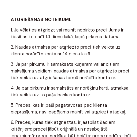
ATGRIEŠANAS NOTEIKUMI:
1. Ja vēlaties atgriezt vai mainīt nopirkto preci, Jums ir
tiesības to darīt 14 dienu laikā, kopš pirkuma datuma.
2. Naudas atmaksa par atgriezto preci tiek veikta uz
klienta norādīto konta nr. 14 dienu laikā.
3. Ja par pirkumu ir samaksāts kurjeram vai ar citiem
maksājuma veidiem, naudas atmaksa par atgriezto preci
tiek veikta uz atgriešanas formā norādīto konta nr.
4. Ja par pirkumu ir samaksāts ar norēķinu karti, atmaksa
tiek veikta uz to pašu bankas konta nr.
5. Preces, kas ir īpaši pagatavotas pēc klienta
pieprasījuma, nav iespējams mainīt vai atgriezt atapkaļ.
6. Preces, kuras tiek atgrieztas, ir jāatbilst šādiem
kritērijiem: precei jābūt oriģinālā un nesabojātā
iepakojumā; prece nedrīkst būt bojāta; prece nedrīkst būt