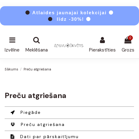
⚫
Atlaides jaunajai kolekcijai ⚫
⚫
līdz -30%! ⚫
0
Izvēlne
Meklēšana
Pierakstīties
Grozs
Sākums
Preču atgriešana
Preču atgriešana
Piegāde
Preču atgriešana
Dati par pārskaitījumu