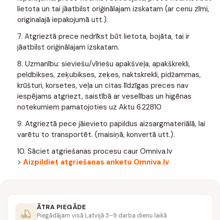
lietota un tai jāatbilst oriģinālajam izskatam (ar cenu zīmi,
originalajā iepakojumā utt.).
7. Atgrieztā prece nedrīkst būt lietota, bojāta, tai ir
jāatbilst oriģinālajam izskatam.
8. Uzmanību: sieviešu/vīriešu apakšveļa, apakškrekli,
peldbikses, zeķubikses, zeķes, naktskrekli, pidžammas,
krūšturi, korsetes, veļa un citas līdzīgas preces nav
iespējams atgriezt, saistībā ar veselības un higēnas
notekumiem pamatojoties uz Aktu 6.22810
9. Atgrieztā pece jāievieto papildus aizsargmateriālā, lai
varētu to transportēt. (maisiņā, konvertā utt.).
10. Sāciet atgriešanas procesu caur Omniva.lv
>
Aizpildiet atgriešanas anketu Omniva.lv
ĀTRA PIEGĀDE
Piegādājam visā Latvijā 3–9 darba dienu laikā