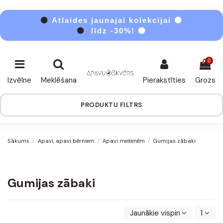
⚫
Atlaides jaunajai kolekcijai ⚫
⚫
līdz -30%! ⚫
0
Izvēlne
Meklēšana
Pierakstīties
Grozs
PRODUKTU FILTRS
Sākums
Apavi, apavi bērniem
Apavi meitenēm
Gumijas zābaki
Gumijas zābaki
Jaunākie vispirms
1