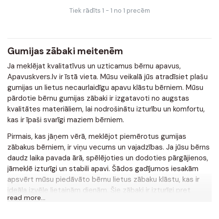
Tiek rādīts 1 - 1 no 1 precēm
Gumijas zābaki meitenēm
Ja meklējat kvalitatīvus un uzticamus bērnu apavus,
Apavuskvers.lv ir īstā vieta. Mūsu veikalā jūs atradīsiet plašu
gumijas un lietus necaurlaidīgu apavu klāstu bērniem. Mūsu
pārdotie bērnu gumijas zābaki ir izgatavoti no augstas
kvalitātes materiāliem, lai nodrošinātu izturību un komfortu,
kas ir īpaši svarīgi maziem bērniem.
Pirmais, kas jāņem vērā, meklējot piemērotus gumijas
zābakus bērniem, ir viņu vecums un vajadzības. Ja jūsu bērns
daudz laika pavada ārā, spēlējoties un dodoties pārgājienos,
jāmeklē izturīgi un stabili apavi. Šādos gadījumos iesakām
apsvērt mūsu piedāvāto bērnu lietus zābaku klāstu, kas ir
ideāla izvēle lietainām dienām. Šie zābaki ir izturīgi pret
read more...
mitrumu un dubļiem, turklāt tiem ir izturīga zole un
pastiprinātas potītes.