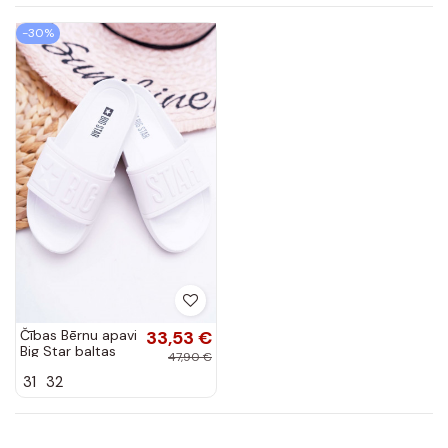
-30%
Čības Bērnu apavi
33,53 €
Big Star baltas
47,90 €
krāsas DD374154
31
32