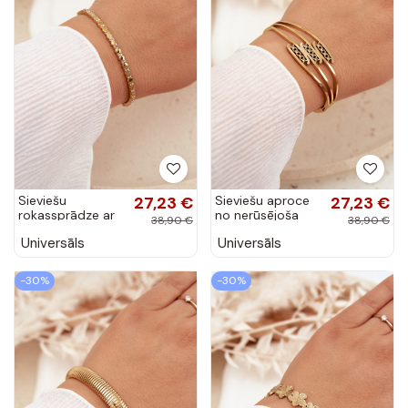
Sieviešu
27,23 €
Sieviešu aproce
27,23 €
rokassprādze ar
no nerūsējoša
38,90 €
38,90 €
zelta krāsas
tērauda zelta
Universāls
Universāls
nerūsējošā
krāsā
tērauda
zemeņiem un
-30%
-30%
cirkoniem