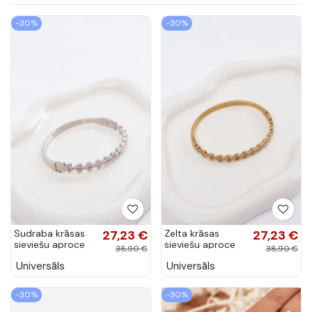
-30%
-30%
Sudraba krāsas
27,23 €
Zelta krāsas
27,23 €
sieviešu aproce
sieviešu aproce
38,90 €
38,90 €
ar mirdzošām
ar mirdzošām
Universāls
Universāls
akmentiņiem
akmentiņiem
-30%
-30%