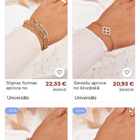
Stipras formas
22,33 €
Sieviešu aproce
20,93 €
aproce no
no ķirurģiskā
31,90 €
29,90 €
ķirurģiskā tērauda
tērauda zelta
Universāls
Universāls
zelta krāsā
krāsā
-30%
-30%