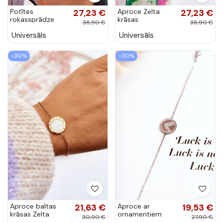
Potītes
27,23 €
Aproce Zelta
27,23 €
rokassprādze
krāsas
38,90 €
38,90 €
Sudraba krāsas
Universāls
Universāls
-30%
-30%
Aproce baltas
21,63 €
Aproce ar
19,53 €
krāsas Zelta
ornamentiem
30,90 €
27,90 €
krāsas
Sudraba krāsas