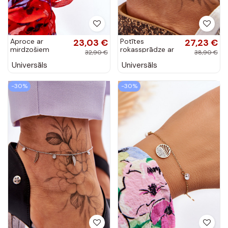
Aproce ar
23,03 €
Potītes
27,23 €
mirdzošiem
rokassprādze ar
32,90 €
38,90 €
spīdumiņiem
mirdzošiem
Universāls
Universāls
Zelta krāsas
spīdumiņiem
Sudraba krāsas
-30%
-30%