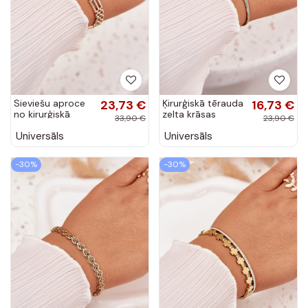
Sieviešu aproce
23,73 €
Ķirurģiskā tērauda
16,73 €
no ķirurģiskā
zelta krāsas
33,90 €
23,90 €
tērauda ar
čūskas formas
Universāls
Universāls
spīdošām
aproce
akmentiņām
zelta krāsā
-30%
-30%