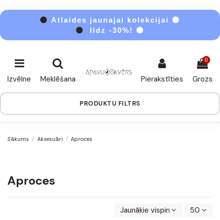
⚫
Atlaides jaunajai kolekcijai ⚫
⚫
līdz -30%! ⚫
0
Izvēlne
Meklēšana
Pierakstīties
Grozs
PRODUKTU FILTRS
Sākums
Aksesuāri
Aproces
Aproces
Jaunākie vispirms
50