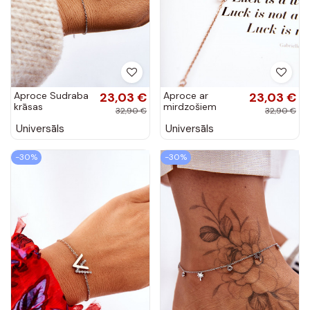
Aproce Sudraba
23,03 €
Aproce ar
23,03 €
krāsas
mirdzošiem
32,90 €
32,90 €
spīdumiņiem
Universāls
Universāls
Zelta krāsas
-30%
-30%