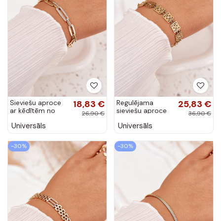
Sieviešu aproce
18,83 €
Regulējama
25,83 €
ar ķēdītēm no
sieviešu aproce
26,90 €
36,90 €
ķirurģiskā tērauda
ar spīdošām
Universāls
Universāls
zelta krāsā
akmentiņām no
ķirurģiskā
tērauda zelta
-30%
-30%
krāsā