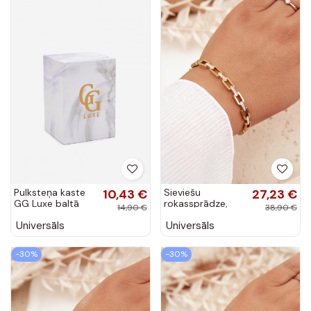
Pulksteņa kaste
10,43 €
Sieviešu
27,23 €
GG Luxe baltā
rokassprādze,
14,90 €
38,90 €
krāsā
dekorēta ar
Universāls
Universāls
kubiskajiem
cirkoniem zelta
krāsā
-30%
-30%