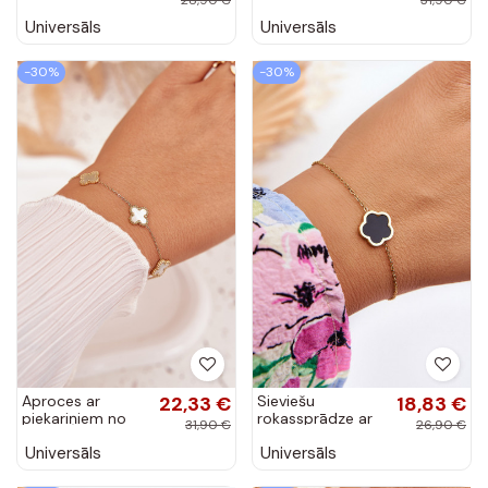
krāsas aproce ar
krāsas aproce ar
Universāls
Universāls
piekariņiem
ziedu motīviem
-30%
-30%
Aproces ar
22,33 €
Sieviešu
18,83 €
piekariņiem no
rokassprādze ar
31,90 €
26,90 €
nerūsējošā
melnu ziedu zelta
Universāls
Universāls
tērauda, zelta-
krāsā
pērļu krāsā