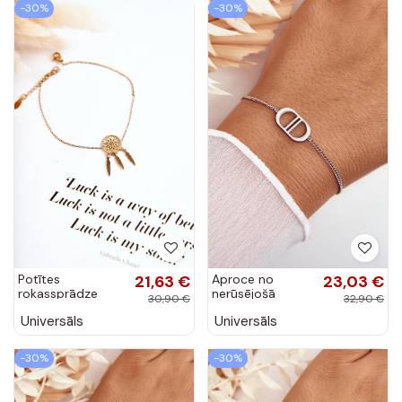
-30%
-30%
Potītes
21,63 €
Aproce no
23,03 €
rokassprādze
nerūsējošā
30,90 €
32,90 €
Zelta krāsas
tērauda Sudraba
Universāls
Universāls
krāsas
-30%
-30%