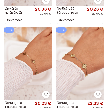
Divkārša
20,93 €
Nerūsējošā
20,23 €
nerūsējošā
tērauda zelta
29,90 €
28,90 €
tērauda zelta
krāsas aproce ar
Universāls
Universāls
krāsas aproce
piekariņiem
-30%
-30%
Nerūsējošā
20,23 €
Nerūsējošā
22,33 €
tērauda zelta
tērauda zelta
28,90 €
31,90 €