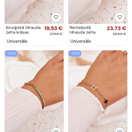
Ķirurģiskā tērauda
19,53 €
Nerūsējošā
23,73 €
zelta krāsas
tērauda zelta
27,90 €
33,90 €
aproce
krāsas aproce ar
Universāls
Universāls
cirkoniem
-30%
-30%