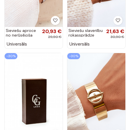
Sieviešu aproce
20,93 €
Sieviešu slavenību
21,63 €
no nerūsējoša
rokassprādze
29,90 €
30,90 €
tērauda ar ziedu
melnā krāsā aplī
Universāls
Universāls
motīviem
rozā zelta krāsā
sudraba krāsā
-30%
-30%