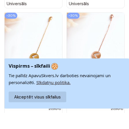
Universāls
Universāls
-30%
-30%
Vispirms – sīkfaili
Tie palīdz ApavuSkvers.lv darboties nevainojami un
personalizēti.
Sīkdatņu politika.
Akceptēt visus sīkfailus
Aproce ar
19,53 €
Aproce ar
19,53 €
ornamentiem
ornamentiem
27,90 €
27,90 €
Zelta krāsas
Zelta krāsas
Universāls
Universāls
-30%
-30%