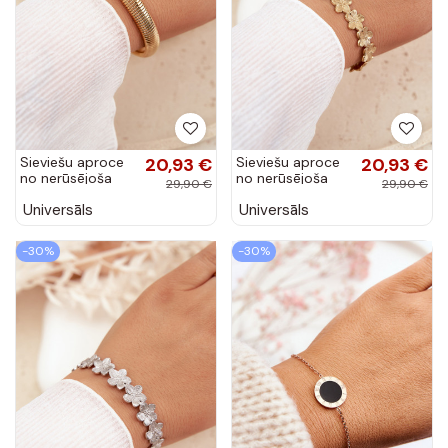
Sieviešu aproce
20,93 €
Sieviešu aproce
20,93 €
no nerūsējoša
no nerūsējoša
29,90 €
29,90 €
tērauda zelta
tērauda ar ziedu
Universāls
Universāls
krāsā
motīviem zelta
krāsā
-30%
-30%