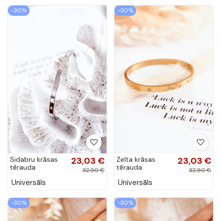
krāsā
-30%
-30%
Sidabru krāsas
23,03 €
Zelta krāsas
23,03 €
tērauda
tērauda
32,90 €
32,90 €
rokassprādze ar
rokassprādze ar
Universāls
Universāls
mirdzošām
cirkoniem Lauren
akmentiņām
-30%
-30%