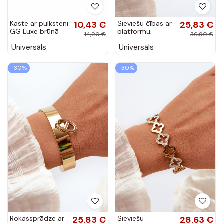
Kaste ar pulksteni
10,43 €
Sieviešu čības ar
25,83 €
GG Luxe brūnā
platformu,
14,90 €
36,90 €
krāsā
rotātas ar ziedu
Universāls
Universāls
motīviem, rozā
krāsā Nodina
-30%
-30%
Rokassprādze ar
25,83 €
Sieviešu
28,63 €