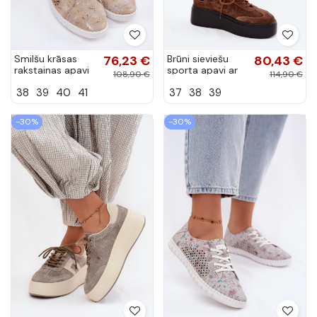
Smilšu krāsas
76,23 €
Brūni sieviešu
80,43 €
rakstainas apavi
sporta apavi ar
108,90 €
114,90 €
ar izgriezumiem
platformu un
38
39
40
41
37
38
39
no mākslīgā
perforāciju
zamša Tenebra
Umbry
-30%
-30%