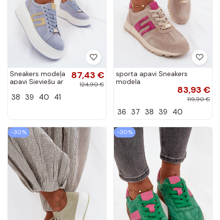
Sneakers modeļa
87,43 €
sporta apavi Sneakers
apavi Sieviešu ar
modeļa
124,90 €
83,93 €
platformu no
apaviIeslēgtsturalnego
38
39
40
41
dabīgas ādasoIna
zamšādasu Sieviešu smilšu
119,90 €
Zilas krāsas
krāsas Lovey
36
37
38
39
40
Salima
-30%
-30%