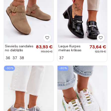
Sieviešu sandales
83,93 €
Laque Kurpes
73,64 €
no dabīgās
melnas krāsas
119,90 €
122,73 €
zamšādas Big
Damira
36
37
38
37
Star TT274542
bežīgas
-30%
-30%