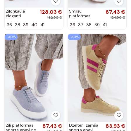
Ziloņkaula
128,03 €
Smilšu
87,43 €
eleganti
platformas
182,90 €
124,90 €
zamšveida
sporta apavi no
36
38
39
40
41
36
37
38
39
41
augstpapēžu
mākslīgās zamšā
kurpes ar
Blushy
stilīgām
-30%
-30%
detaļām Zazoo
40523
Zili platformas
87,43 €
Dzelteni zamša
83,93 €
sporta apavi no
sporta apavi