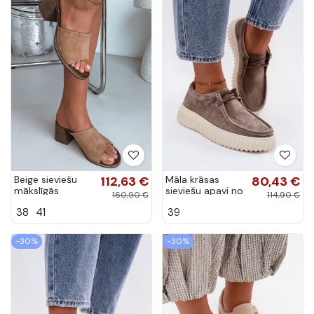
Beige sieviešu
112,63 €
Māla krāsas
80,43 €
mākslīgās
sieviešu apavi no
160,90 €
114,90 €
zamšādas
mākslīgā zamša
38
41
39
papēžu čības
ar platformu
Zazoo
Jamila
-30%
-30%