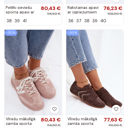
Pelēki sieviešu
80,43 €
Rakstainas apavi
76,23 €
sporta apavi ar
ar izgriezumiem
114,90 €
108,90 €
platformu un
no mākslīgā
38
39
41
36
37
38
39
40
perforāciju
zamša dažādās
Umbry
krāsās Tenebra
-30%
-30%
Vīriešu mākslīgā
80,43 €
Vīriešu mākslīgā
77,63 €
zamša sporta
zamša sporta
114,90 €
110,90 €