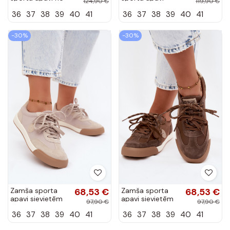
124,90 €
119,90 €
mākslīgās zamšā
Cuddla
36
37
38
39
40
41
36
37
38
39
40
41
Blushy
-30%
-30%
Zamša sporta
68,53 €
Zamša sporta
68,53 €
apavi sievietēm
apavi sievietēm
97,90 €
97,90 €
ar divām šņorēm
ar divām šņorēm
36
37
38
39
40
41
36
37
38
39
40
41
Big Star
Big Star
UU274001 smilšu
UU274002 brūnā