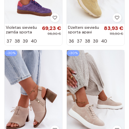
Violetas sieviešu
69,23 €
Dzelteni sieviešu
83,93 €
zamša sporta
sporta apavi
98,90 €
119,90 €
apavi Vinceza
Lovey no
37
38
39
40
36
37
38
39
40
79576
mākslīgās
zamšādas
-30%
-30%