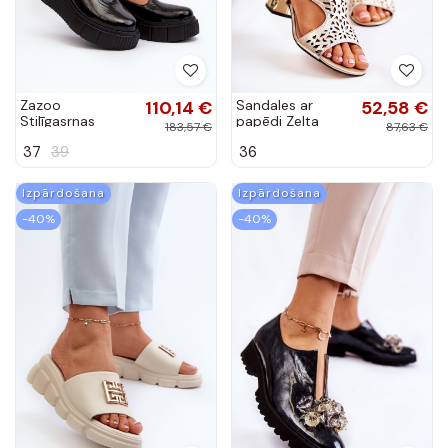
Zazoo
110,14 €
Sandales ar
52,58 €
Stilīgasrnas
papēdi Zelta
183,57 €
87,63 €
Laque apavi ar
krāsas Salvio
37
39
36
platformu
melnas krāsas
Izpārdošana
Izpārdošana
-40%
-40%