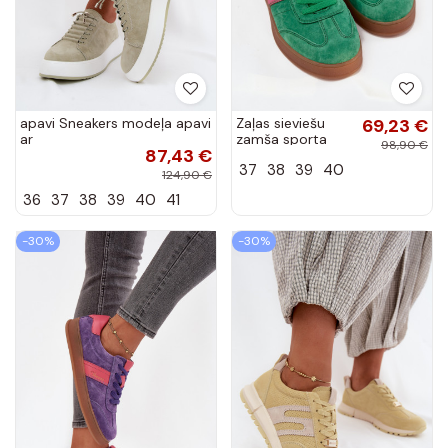
apavi Sneakers modeļa apavi
Zaļas sieviešu
69,23 €
ar
zamša sporta
98,90 €
87,43 €
platformuIeslēgtsturalnego
apavi Vinceza
37
38
39
40
zamšādasu piparmētras
79576
124,90 €
krāsas...
36
37
38
39
40
41
-30%
-30%