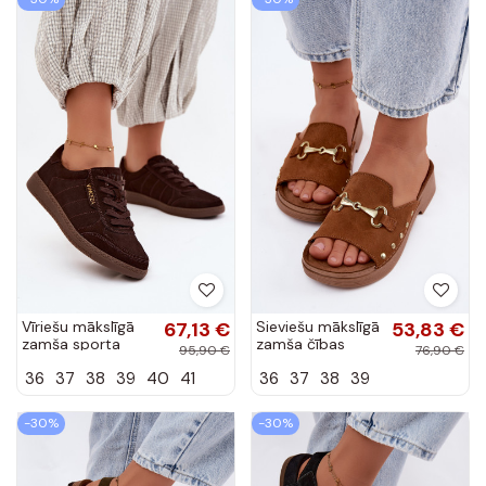
Vīriešu mākslīgā
67,13 €
Sieviešu mākslīgā
53,83 €
zamša sporta
zamša čības
95,90 €
76,90 €
apavi Vinceza
Inblu TF0002KU
36
37
38
39
40
41
36
37
38
39
79635 šokolādes
brūnā krāsā
krāsā
-30%
-30%