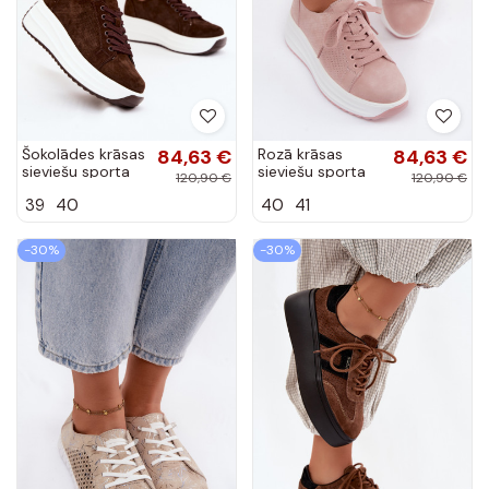
Šokolādes krāsas
84,63 €
Rozā krāsas
84,63 €
sieviešu sporta
sieviešu sporta
120,90 €
120,90 €
apavi no
apavi no
39
40
40
41
mākslīgā zamša
mākslīgā zamša
ar platformu
ar platformu
Inaya
Inaya
-30%
-30%