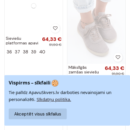
Sieviešu
64,33 €
Mākslīgās
64,33 €
platformas apavi
zamšas sieviešu
91,90 €
91,90 €
no mākslīgās
apavi ar šņorēm
36
37
38
39
40
36
37
38
39
40
zamšā smilšu
smilšu krāsā
Vispirms – sīkfaili
krāsā Luna
Bahia
Tie palīdz ApavuSkvers.lv darboties nevainojami un
-30%
-30%
personalizēti.
Sīkdatņu politika.
Akceptēt visus sīkfailus