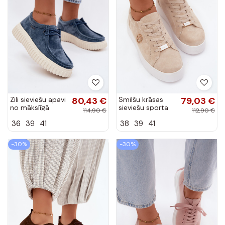
Zili sieviešu apavi
80,43 €
Smilšu krāsas
79,03 €
no mākslīgā
sieviešu sporta
114,90 €
112,90 €
zamša ar
apavi no
36
39
41
38
39
41
platformu Jamila
mākslīgā zamša
ar platformu
Dainty
-30%
-30%