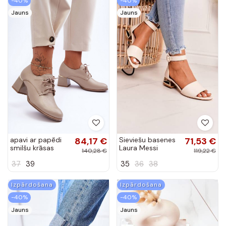
-40%
-40%
Jauns
Jauns
apavi ar papēdi
84,17 €
Sieviešu basenes
71,53 €
smilšu krāsas
Laura Messi
140,28 €
119,22 €
Keria
smilšu krāsas
37
39
35
36
38
Izpārdošana
Izpārdošana
-40%
-40%
Jauns
Jauns