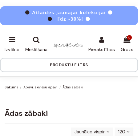
⚫
Atlaides jaunajai kolekcijai ⚫
⚫
līdz -30%! ⚫
0
Izvēlne
Meklēšana
Pierakstīties
Grozs
PRODUKTU FILTRS
Sākums
Apavi, sieviešu apavi
Ādas zābaki
Ādas zābaki
Jaunākie vispirms
120