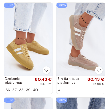
-30%
-30%
Dzeltenie
80,43 €
Smilšu krāsas
80,43 €
platformas
platformas
114,90 €
114,90 €
sporta apavi no
sporta apavi
36
37
38
39
40
41
mākslīgās zamšā
Coralia
Coralia
-30%
-30%