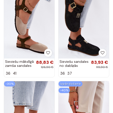
Sieviešu mākslīgā
88,83 €
Sieviešu sandales
83,93 €
zamša sandales
no dabīgās
126,90 €
119,90 €
ar aizvērtu
zamšādas Big
36
41
36
37
purngalu smilšu
Star TT274544
krāsā
melnas
-30%
Izpārdošana
-40%