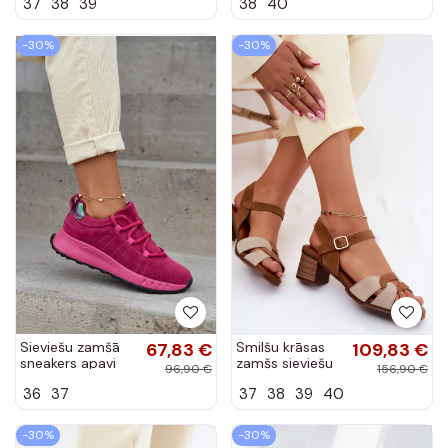
37
38
39
38
40
Artiker 58C0672
kurpes smilšu-
smilšu krāsā
zelta krāsā
Artiker 56C2108
-30%
-30%
Sieviešu zamšā
67,83 €
Smilšu krāsas
109,83 €
sneakers apavi
zamšs sieviešu
96,90 €
156,90 €
Bemela rozā
sandales ar
36
37
37
38
39
40
krāsā
papēžiem
-30%
-30%