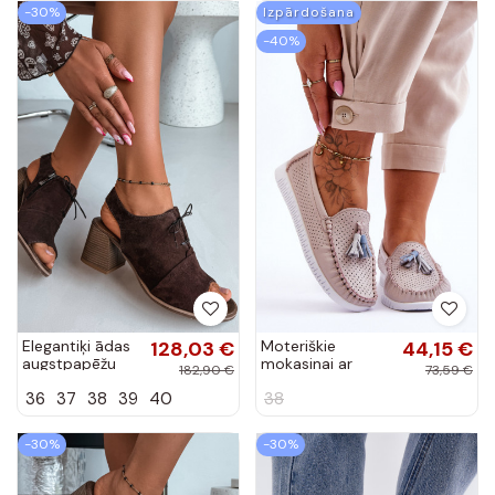
krāsā
krāsā
-30%
Izpārdošana
-40%
Elegantiķi ādas
128,03 €
Moteriškie
44,15 €
augstpapēžu
mokasinai ar
182,90 €
73,59 €
kurpes ar
caurumu
36
37
38
39
40
38
stilīgām
elementiem rozā
detaļām Zazoo
krāsā Lanzarot
40523
-30%
-30%
šokolādes krāsā