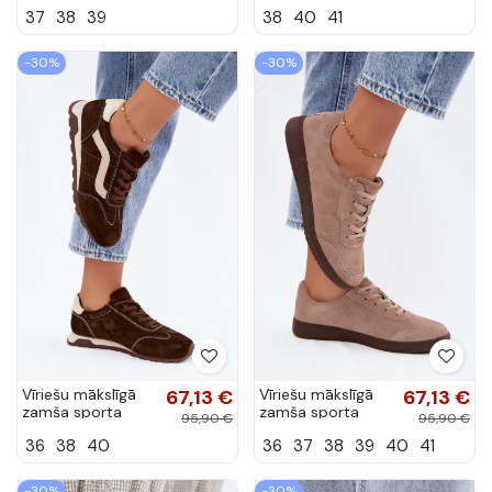
apavi rozā krāsā
apavi šokolādes
37
38
39
38
40
41
Ismina
krāsā Sombra
-30%
-30%
Vīriešu mākslīgā
67,13 €
Vīriešu mākslīgā
67,13 €
zamša sporta
zamša sporta
95,90 €
95,90 €
apavi ar platformu
apavi Vinceza
36
38
40
36
37
38
39
40
41
šokolādes krāsā
79635 smilšu
krāsā
-30%
-30%