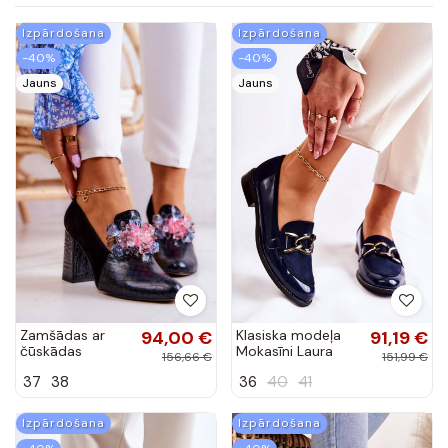
Izpārdošana
Izpārdošana
-40%
-40%
Jauns
Jauns
Zamšādas ar
94,00 €
Klasiska modeļa
91,19 €
čūskādas
Mokasīni Laura
156,66 €
151,99 €
imitāciju kurpes
Messi tumši zilas
37
38
36
40
41
ar papēdi
krāsas
melnas krāsas
Sofie
Izpārdošana
Izpārdošana