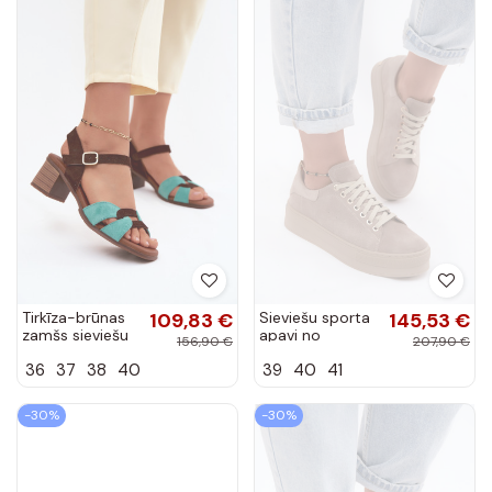
Tirkīza-brūnas
109,83 €
Sieviešu sporta
145,53 €
zamšs sieviešu
apavi no
156,90 €
207,90 €
sandales ar
mākslīgā zamšā
36
37
38
40
39
40
41
papēžiem
ar platformu
smilšu krāsā
Zazoo N408S7
-30%
-30%