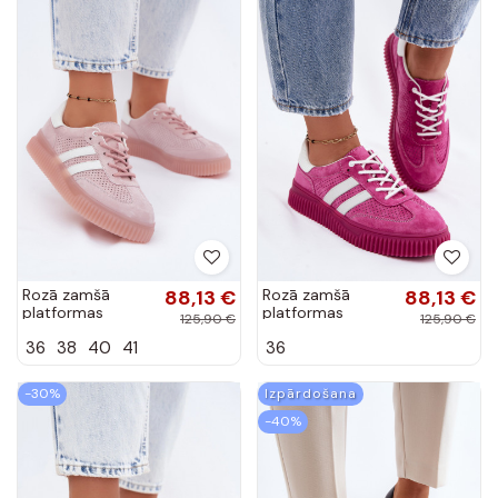
Rozā zamšā
88,13 €
Rozā zamšā
88,13 €
platformas
platformas
125,90 €
125,90 €
sporta apavi
sporta apavi
36
38
40
41
36
Artelle
Artelle
-30%
Izpārdošana
-40%