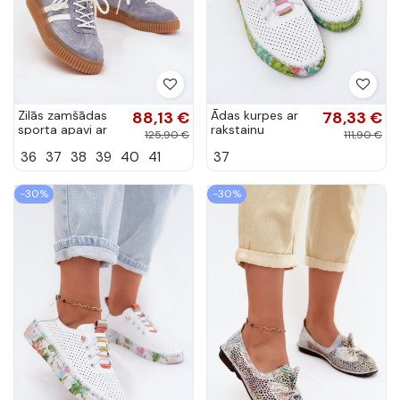
Zilās zamšādas
88,13 €
Ādas kurpes ar
78,33 €
sporta apavi ar
rakstainu
125,90 €
111,90 €
platformu Tai
platformu Artiker
36
37
38
39
40
41
37
turirisae
58C0441 baltā
un zaļā krāsā
-30%
-30%