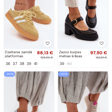
Dzeltenie zamšā
88,13 €
Zazoo kurpes
97,50 €
platformas
melnas krāsas
125,90 €
162,51 €
sporta apavi
36
37
38
39
41
39
40
Artelle
-30%
-30%