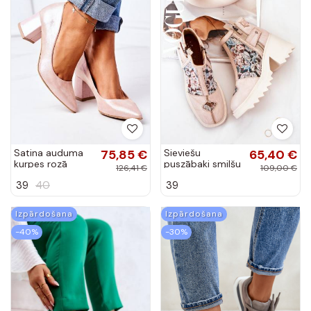
Satina auduma
75,85 €
Sieviešu
65,40 €
kurpes rozā
puszābaki smilšu
126,41 €
109,00 €
krāsas
krāsas
39
40
39
Izpārdošana
Izpārdošana
-40%
-30%