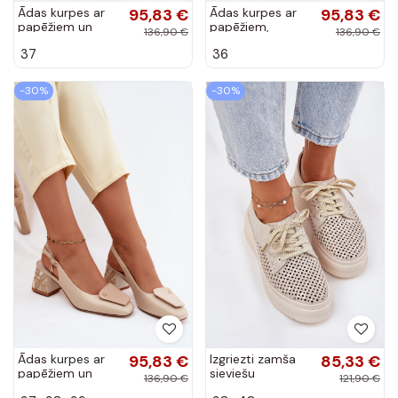
Ādas kurpes ar
95,83 €
Ādas kurpes ar
95,83 €
papēžiem un
papēžiem,
136,90 €
136,90 €
rotājumiem
kristālu dekoru un
37
36
Artiker 58C0674
ziedu motīviem
melnā krāsā
Artiker 58C0662
rozā krāsā
-30%
-30%
Ādas kurpes ar
95,83 €
Izgriezti zamša
85,33 €
papēžiem un
sieviešu
136,90 €
121,90 €
rotājumiem
platformas