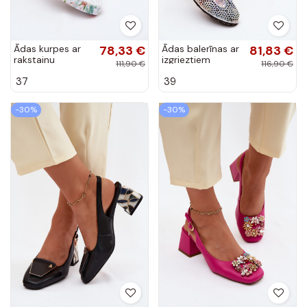
Ādas kurpes ar
78,33 €
Ādas balerīnas ar
81,83 €
rakstainu
izgrieztiem
111,90 €
116,90 €
platformu Artiker
elementiem un
37
39
58C0597 baltā
lentēm Artiker
krāsā
58C3481 dažādās
krāsās
-30%
-30%