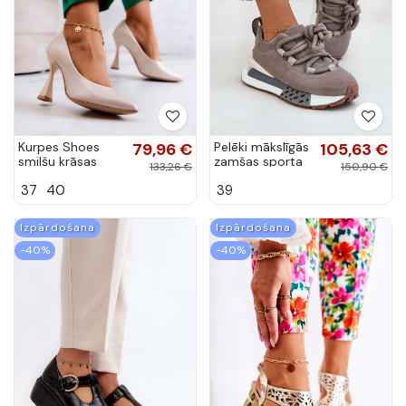
Kurpes Shoes
79,96 €
Pelēki mākslīgās
105,63 €
smilšu krāsas
zamšas sporta
133,26 €
150,90 €
apavi ar
37
40
39
platformu un
biezām auklām
Artiker 54C1463
Izpārdošana
Izpārdošana
-40%
-40%