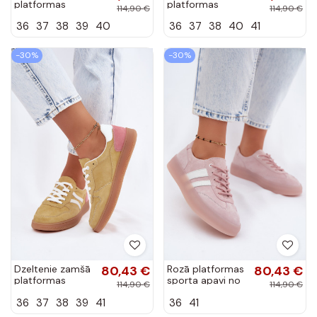
platformas
platformas
114,90 €
114,90 €
sporta apavi
sporta apavi
36
37
38
39
40
36
37
38
40
41
Coressa
Coressa
-30%
-30%
Dzeltenie zamšā
80,43 €
Rozā platformas
80,43 €
platformas
sporta apavi no
114,90 €
114,90 €
sporta apavi
mākslīgās zamšā
36
37
38
39
41
36
41
Coressa
Coralia