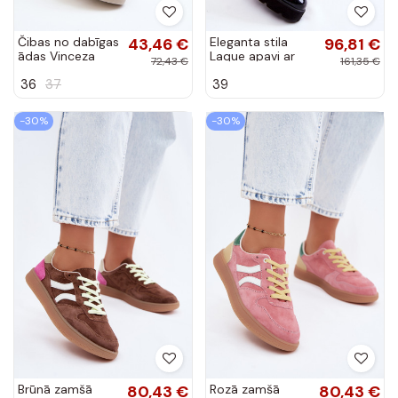
Čibas no dabīgas
43,46 €
Eleganta stila
96,81 €
ādas Vinceza
Laque apavi ar
72,43 €
161,35 €
smilšu krāsas
ornamentiem -
36
37
39
Pelēkas krāsas
Cindy
-30%
-30%
Brūnā zamšā
80,43 €
Rozā zamšā
80,43 €