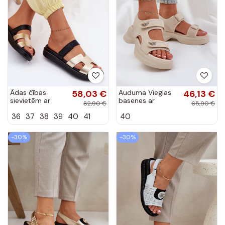
Ādas čības
58,03 €
Auduma Vieglas
46,13 €
sievietēm ar
basenes ar
82,90 €
65,90 €
lipīgu aizdari
platformu
36
37
38
39
40
41
40
zelta krāsā
Ziloņkaula krāsas
Lemela
Deniffia
-30%
-30%