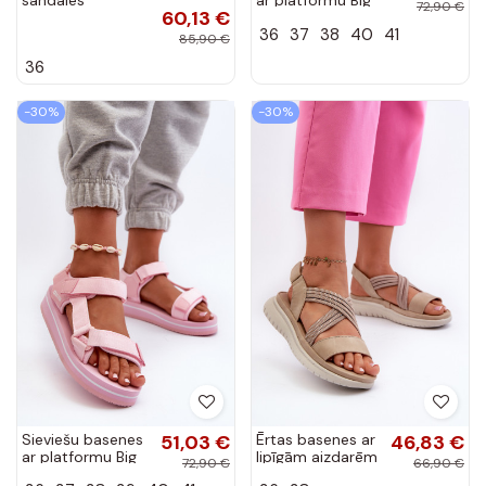
sandales
ar platformu Big
72,90 €
60,13 €
4FRSS24FSANF054-23S
Star NN274A532
36
37
38
40
41
pelēkas krāsas
melnas krāsas
85,90 €
36
-30%
-30%
Sieviešu basenes
51,03 €
Ērtas basenes ar
46,83 €
ar platformu Big
lipīgām aizdarēm
72,90 €
66,90 €
Star NN274A533
smilšu krāsas