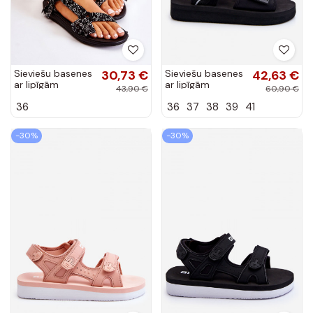
Sieviešu basenes
30,73 €
Sieviešu basenes
42,63 €
ar lipīgām
ar lipīgām
43,90 €
60,90 €
aizdarēm melnas
aizdarēm Big Star
36
36
37
38
39
41
krāsas Venna
LL274784 melnas
krāsas
-30%
-30%