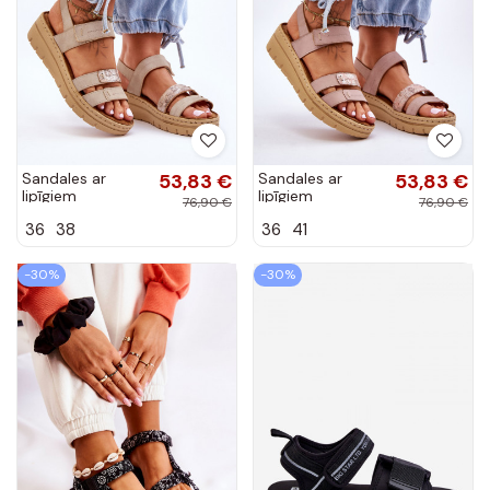
Sandales ar
53,83 €
Sandales ar
53,83 €
lipīgiem
lipīgiem
76,90 €
76,90 €
stiprinājumiem
stiprinājumiem
36
38
36
41
smilšu krāsas
Rozā krāsas
Fresh Look
Fresh Look
-30%
-30%