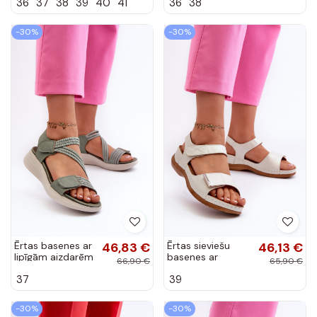
36
37
38
39
40
41
36
38
Rozā krāsas
Ceclea
-30%
-30%
Ērtas basenes ar
46,83 €
Ērtas sieviešu
46,13 €
lipīgām aizdarēm
basenes ar
66,90 €
65,90 €
Zaļas krāsas
lipīgām aizdarēm
37
39
Eladora
Sudraba krāsas
Iphiope
-30%
-30%