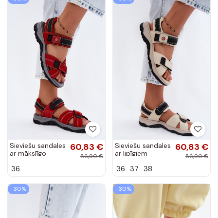
Sieviešu sandales
60,83 €
Sieviešu sandales
60,83 €
ar mākslīgo
ar lipīgiem
86,90 €
86,90 €
zamšu un
aizdariem smilšu
36
36
37
38
lipīgiem
krāsā Blingy
aizdariem
sarkanā krāsā
-30%
-30%
Blingy