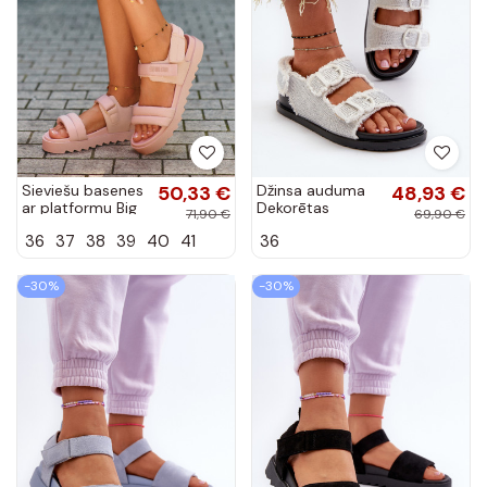
Sieviešu basenes
50,33 €
Džinsa auduma
48,93 €
ar platformu Big
Dekorētas
71,90 €
69,90 €
Star NN274753
Sieviešu basenes
36
37
38
39
40
41
36
Rozā krāsas
baltas krāsas
Irmale
-30%
-30%