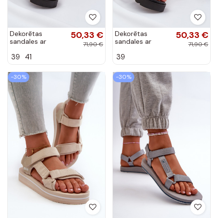
Dekorētas
50,33 €
Dekorētas
50,33 €
sandales ar
sandales ar
71,90 €
71,90 €
platformu ar
platformu smilšu
39
41
39
leoparda
krāsas Tatellia
kažokādas rakstu
brūnas krāsas
-30%
-30%
Tatellia