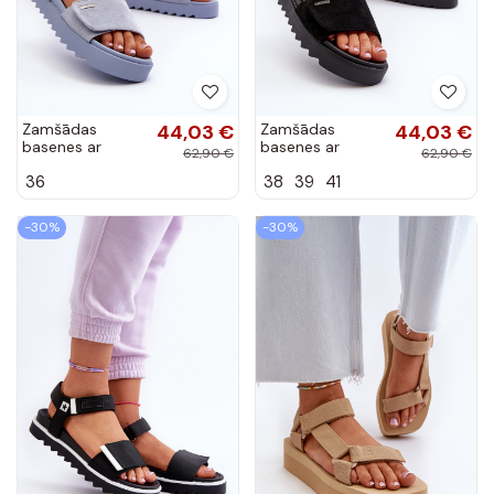
Zamšādas
44,03 €
Zamšādas
44,03 €
basenes ar
basenes ar
62,90 €
62,90 €
platformu Big
platformu Big
36
38
39
41
Star NN274706
Star NN274700
Zilas krāsas
melnas krāsas
-30%
-30%