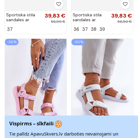
Sportiska stila
39,83 €
Sportiska stila
39,83 €
sandales ar
sandales ar
56,90 €
56,90 €
platformu Big
platformu Big
37
36
37
38
39
Star LL274788
Star LL274789
Rozā krāsas
melnas krāsas
-30%
-30%
Vispirms – sīkfaili
Tie palīdz ApavuSkvers.lv darboties nevainojami un
Sieviešu basenes
53,13 €
Sieviešu basenes
53,13 €