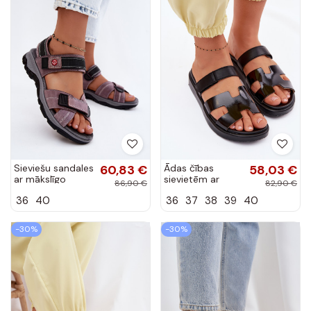
Sieviešu sandales
60,83 €
Ādas čības
58,03 €
ar mākslīgo
sievietēm ar
86,90 €
82,90 €
zamšu un
lipīgu aizdari
36
40
36
37
38
39
40
lipīgiem
melnā krāsā
aizdariem
Lemela
LaĮendoĮe Blingy
-30%
-30%