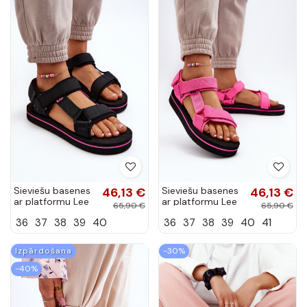
Sieviešu basenes
46,13 €
Sieviešu basenes
46,13 €
ar platformu Lee
ar platformu Lee
65,90 €
65,90 €
Cooper LCW-24-
Cooper LCW-24-
36
37
38
39
40
36
37
38
39
40
41
05-2751L melnas
05-2750L rozā
krāsas
krāsas
Izpārdošana
-30%
-40%