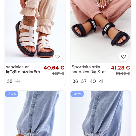
sandales ar
40,64 €
Sportiska stila
41,23 €
lipīgām aizdarēm
sandales Big Star
67,74 €
58,90 €
Ziloņkaula krāsas
HH274A024
38
41
36
37
40
41
melnas krāsas
-30%
-30%