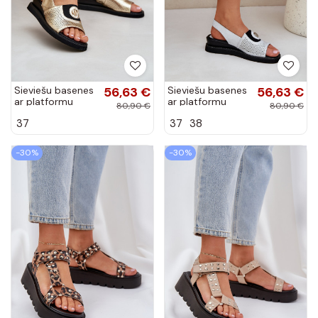
Sieviešu basenes
56,63 €
Sieviešu basenes
56,63 €
ar platformu
ar platformu
80,90 €
80,90 €
Zelta krāsas
Sudraba krāsas
37
37
38
Isnnoria
Isnnoria
-30%
-30%