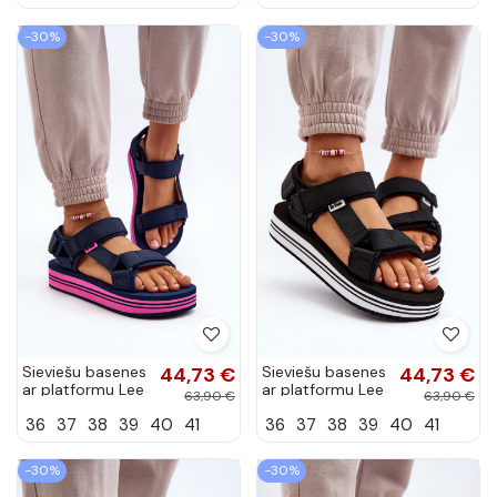
-30%
-30%
Sieviešu basenes
44,73 €
Sieviešu basenes
44,73 €
ar platformu Lee
ar platformu Lee
63,90 €
63,90 €
Cooper LCW-
Cooper LCW-
36
37
38
39
40
41
36
37
38
39
40
41
24-05-2754L
24-05-2753
tumši zilas krāsas
melnas krāsas
-30%
-30%