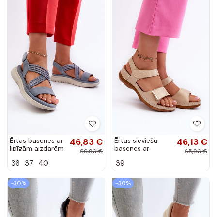
Ērtas basenes ar
46,83 €
Ērtas sieviešu
46,13 €
lipīgām aizdarēm
basenes ar
66,90 €
65,90 €
Zilas krāsas
lipīgām aizdarēm
36
37
40
39
Ceclea
smilšu krāsas
Iphiope
-30%
-30%