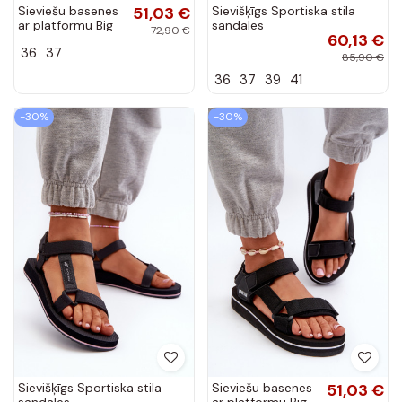
Sieviešu basenes
51,03 €
Sievišķīgs Sportiska stila
ar platformu Big
sandales
72,90 €
60,13 €
Star NN274A535
4FRSS24FSANF054-20S
36
37
smilšu krāsas
Pelēkas krāsas
85,90 €
36
37
39
41
-30%
-30%
Sievišķīgs Sportiska stila
Sieviešu basenes
51,03 €