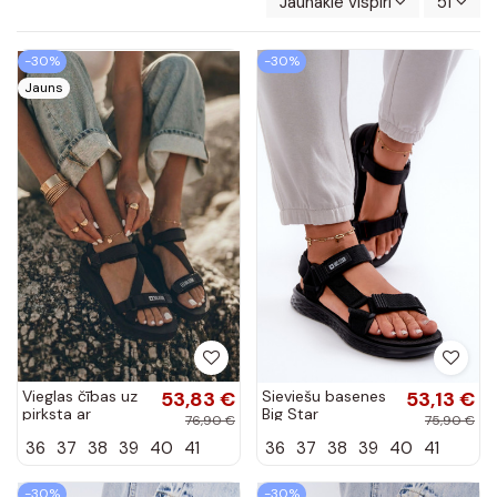
Jaunākie vispirms
51
-30%
-30%
Jauns
Vieglas čības uz
53,83 €
Sieviešu basenes
53,13 €
pirksta ar
Big Star
76,90 €
75,90 €
platformus
FF274A600
36
37
38
39
40
41
36
37
38
39
40
41
basenes Big Star
melnas krāsas
FF274A349
melnas krāsas
-30%
-30%