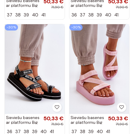
Sieviešu basenes
50,33 €
Sieviešu basenes
50,33 €
ar platformu Big
ar platformu Big
71,90 €
71,90 €
Star NN274A528
Star NN274A526
37
38
39
40
41
36
37
38
39
40
41
smilšu krāsas
baltas krāsas
-30%
-30%
Sieviešu basenes
50,33 €
Sieviešu basenes
50,33 €
ar platformu Big
ar platformu Big
71,90 €
71,90 €
Star NN274A525
Star NN274A529
36
37
38
39
40
41
37
38
39
40
41
melnas krāsas
Rozā krāsas