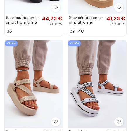
Sieviešu basenes
44,73 €
Sieviešu basenes
41,23 €
ar platformu Big
ar platformu
63,90 €
58,90 €
Star NN274778
smilšu krāsas
36
39
40
melnas krāsas
Edireda
-30%
-30%