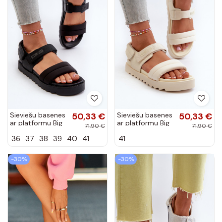
Sieviešu basenes
50,33 €
Sieviešu basenes
50,33 €
ar platformu Big
ar platformu Big
71,90 €
71,90 €
Star NN274750
Star NN274751
36
37
38
39
40
41
41
melnas krāsas
smilšu krāsas
-30%
-30%