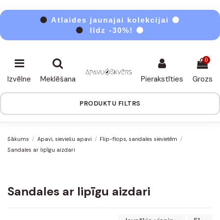
⚫
Atlaides jaunajai kolekcijai ⚫
⚫
līdz -30%! ⚫
0
Izvēlne
Meklēšana
Pierakstīties
Grozs
PRODUKTU FILTRS
Sākums
Apavi, sieviešu apavi
Flip-flops, sandales sievietēm
Sandales ar lipīgu aizdari
Sandales ar lipīgu aizdari