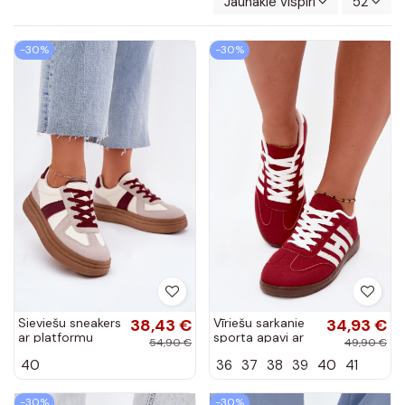
Jaunākie vispirms
52
-30%
-30%
Sieviešu sneakers
38,43 €
Vīriešu sarkanie
34,93 €
ar platformu
sporta apavi ar
54,90 €
49,90 €
bordo krāsā
siksnām Chrissy
40
36
37
38
39
40
41
Dovina
-30%
-30%