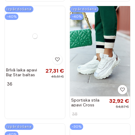
Izpārdošana
Izpārdošana
-40%
-40%
Brīvā laika apavi
27,31 €
Big Star baltas
45,51 €
krāsas
36
Sportiska stila
32,92 €
apavi Cross
54,87 €
Jeans II2R4017C
38
baltas krāsas
Izpārdošana
-30%
-40%