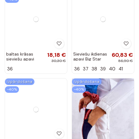
baltas krāsas
18,18 €
Sieviešu ikdienas
60,83 €
sieviešu apavi
apavi Big Star
30,30 €
86,90 €
Shelovet
GG274005
36
36
37
38
39
40
41
Baltas-sarkanas
krāsas
Izpārdošana
Izpārdošana
-40%
-40%