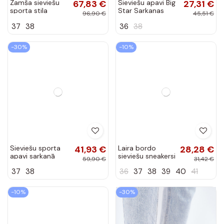
Zamša sieviešu
67,83 €
Sieviešu apavi Big
27,31 €
sporta stila
Star Sarkanas
96,90 €
45,51 €
kurpes „Vinceza
krāsas
37
38
36
38
79557" bordo
BAT_FF274089
krāsas
RED
-30%
-10%
Sieviešu sporta
41,93 €
Laira bordo
28,28 €
apavi sarkanā
sieviešu sneakersi
59,90 €
31,42 €
krāsā Zerina
ar mirdzošu sirds
37
38
36
37
38
39
40
41
formu
-10%
-30%