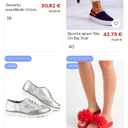
Sieviešu
30,82 €
puszābaki Cross
51,36 €
Jeans baltas
36
krāsas
Sporta apavi Slip
42,75 €
On Big Star
71,25 €
JJ276009 Zilas
40
krāsas-sarkanas
krāsas
Izpārdošana
Izpārdošana
-40%
-40%