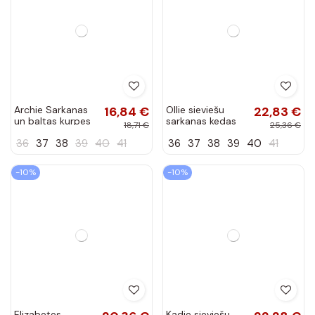
Archie Sarkanas
16,84 €
Ollie sieviešu
22,83 €
un baltas kurpes
sarkanas kedas
18,71 €
25,36 €
ar zaļu mēli
36
37
38
39
40
41
36
37
38
39
40
41
-10%
-10%
Elizabetes
Kadie sieviešu