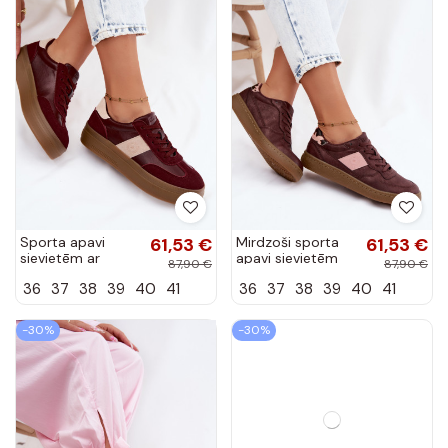
Sporta apavi
61,53 €
Mirdzoši sporta
61,53 €
sievietēm ar
apavi sievietēm
87,90 €
87,90 €
platformu Big Star
Big Star UU274016
36
37
38
39
40
41
36
37
38
39
40
41
UU274013 bordo
bordo krāsā
krāsā
-30%
-30%