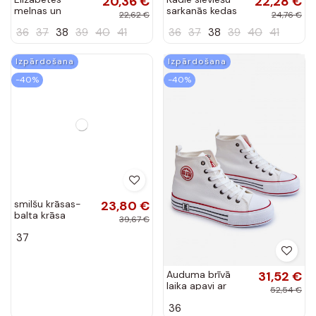
20,36 €
22,28 €
melnas un
sarkanās kedas
22,62 €
24,76 €
sarkanas čības
36
37
38
39
40
41
36
37
38
39
40
41
Izpārdošana
Izpārdošana
-40%
-40%
smilšu krāsas-
23,80 €
balta krāsa
39,67 €
sieviešu apavi
37
Shelovet
Auduma brīvā
31,52 €
laika apavi ar
52,54 €
platformu Big Star
36
baltas krāsas