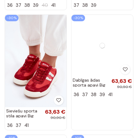
Filippo
TT274227
36
37
38
39
40
41
37
38
39
bordo krāsā
-30%
-30%
Dabīgas ādas
63,63 €
sporta apavi Big
90,90 €
Star EE274311
36
37
38
39
41
baltā-sarkanā
krāsā
Sieviešu sporta
63,63 €
stila apavi Big
90,90 €
Star TT274158
36
37
41
sarkana krāsā