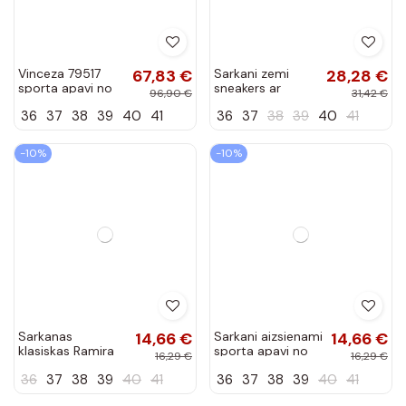
Vinceza 79517
67,83 €
Sarkani zemi
28,28 €
sporta apavi no
sneakers ar
96,90 €
31,42 €
zamšas sarkanas
šņorēm Edelmira
36
37
38
39
40
41
36
37
38
39
40
41
krāsā
-10%
-10%
Sarkanas
14,66 €
Sarkani aizsienami
14,66 €
klasiskas Ramira
sporta apavi no
16,29 €
16,29 €
kedas
mākslīgās ādas
36
37
38
39
40
41
36
37
38
39
40
41
Knudsen