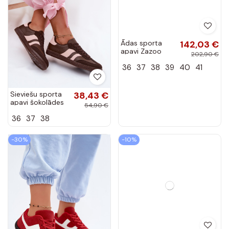
Ādas sporta
142,03 €
apavi Zazoo
202,90 €
N1234S2 balti-
36
37
38
39
40
41
bordo
Sieviešu sporta
38,43 €
apavi šokolādes
54,90 €
krāsā Lurea
36
37
38
-30%
-10%