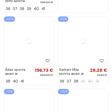
zemi sporta
196,90 €
apavi Zazoo
36
37
38
39
40
41
N1068 bordo
krāsā
-30%
-10%
Ādas sporta
156,73 €
Sarkani tīkla
28,28 €
apavi ar
sporta apavi ar
223,90 €
31,42 €
platformu un
baltu ielikni Veka
38
40
41
36
37
38
39
40
41
leoparda rakstu
Zazoo 3346
brūni-sarkani
-10%
-30%