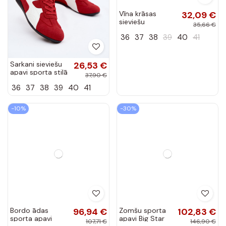
Vīna krāsas
32,09 €
sieviešu
35,66 €
basketbola apavi
36
37
38
39
40
41
Amaryllis
Sarkani sieviešu
26,53 €
apavi sporta stilā
37,90 €
Tai
36
37
38
39
40
41
-10%
-30%
Bordo ādas
96,94 €
Zomšu sporta
102,83 €
sporta apavi
apavi Big Star
107,71 €
146,90 €