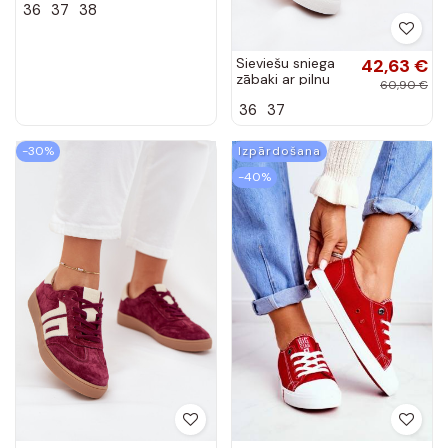
36
37
38
Ardira
Sieviešu sniega
42,63 €
zābaki ar pilnu
60,90 €
rāvējslēdzēju Big
36
37
Star SS274060
balti-melni
-30%
Izpārdošana
-40%