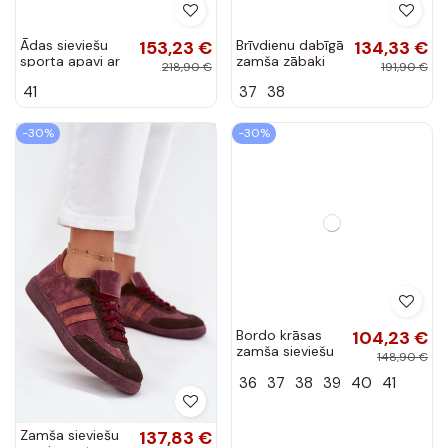
Ādas sieviešu
153,23 €
Brīvdienu dabīgā
134,33 €
sporta apavi ar
zamša zābaki
218,90 €
191,90 €
platformu
"Barefoot" tipa
41
37
38
"Zazoo" 3775
Zazoo 314
smilšu-bordo
bordo krāsā
krāsā
-30%
-30%
Bordo krāsas
104,23 €
zamša sieviešu
148,90 €
sporta apavi
36
37
38
39
40
41
Daniel Lopez
Just Dare
SS2D4023
Zamša sieviešu
137,83 €