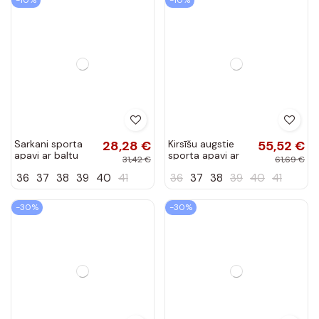
-10%
-10%
Sarkani sporta
28,28 €
Kirsīšu augstie
55,52 €
apavi ar baltu
sporta apavi ar
31,42 €
61,69 €
akcentu Birna
biezajām auklām
36
37
38
39
40
41
36
37
38
39
40
41
Klevis
-30%
-30%