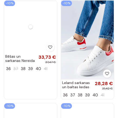
-10%
-10%
Bēšas un
33,73 €
sarkanas Nereida
37,47 €
platformas kedas
36
37
38
39
40
41
Leland sarkanas
28,28 €
un baltas kedas
31,42 €
36
37
38
39
40
41
-10%
-10%