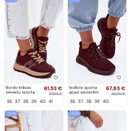
Bordo krāsas
61,53 €
Ievilktie sporta
67,83 €
sieviešu sporta
apavi sievietēm
87,90 €
96,90 €
apavi ar
Big Star
36
37
38
39
40
41
36
37
38
39
40
platformu Big Star
UU274053 bordo
UU274041
krāsā
-30%
-30%