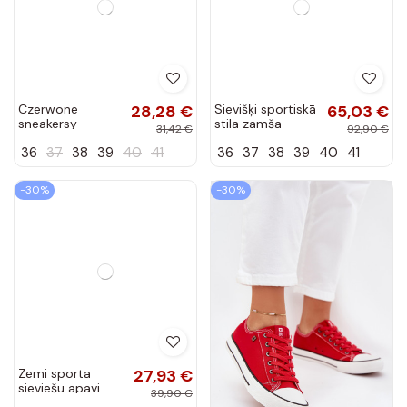
Czerwone
28,28 €
Sievišķi sportiskā
65,03 €
sneakersy
stila zamša
31,42 €
92,90 €
siateczkowe
zābaki ar
36
37
38
39
40
41
36
37
38
39
40
41
typu tenisówki z
platformu, bordo
białą wstawką
krāsā, Sylviona
Malkan
-30%
-30%
Zemi sporta
27,93 €
sieviešu apavi
39,90 €
bordo krāsā