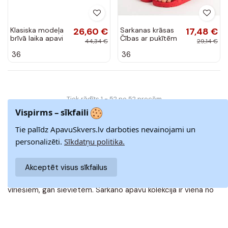
Klasiska modeļa
26,60 €
Sarkanas krāsas
17,48 €
brīvā laika apavi
Čības ar puķītēm
44,34 €
29,14 €
Kylie
BAT_CK88R
36
36
Tiek rādīts 1 - 52 no 52 precēm
Vispirms – sīkfaili
Tie palīdz ApavuSkvers.lv darboties nevainojami un
Sarkani apavi (čības)
personalizēti.
Sīkdatņu politika.
Laipni lūgti Apavuskvers.lv - veikalā, kur atradīsiet plašu
Akceptēt visus sīkfailus
kvalitatīvu un modernu apavu izvēli. Mūsu interneta veikalā
jūs atradīsiet plašu sarkanu kedu un apavu klāstu gan
vīriešiem, gan sievietēm. Sarkano apavu kolekcija ir viena no
mūsu klientu iecienītākajām.
Ja meklējat čības, kas būs piemērotas gan ikdienas