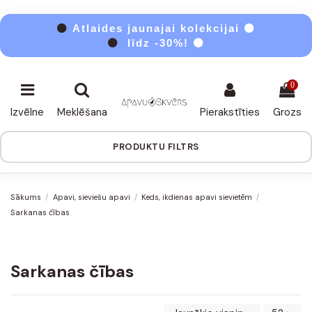
⚫
Atlaides jaunajai kolekcijai ⚫
⚫
līdz -30%! ⚫
0
Izvēlne
Meklēšana
Pierakstīties
Grozs
PRODUKTU FILTRS
Sākums
Apavi, sieviešu apavi
Keds, ikdienas apavi sievietēm
Sarkanas čības
Sarkanas čības