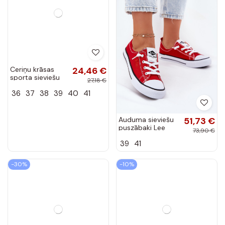
Ceriņu krāsas
24,46 €
sporta sieviešu
27,18 €
apavi, „Lukka"
36
37
38
39
40
41
Auduma sieviešu
51,73 €
puszābaki Lee
73,90 €
Cooper LCIN-25-
39
41
02-3298L
sarkanas krāsas
-30%
-10%