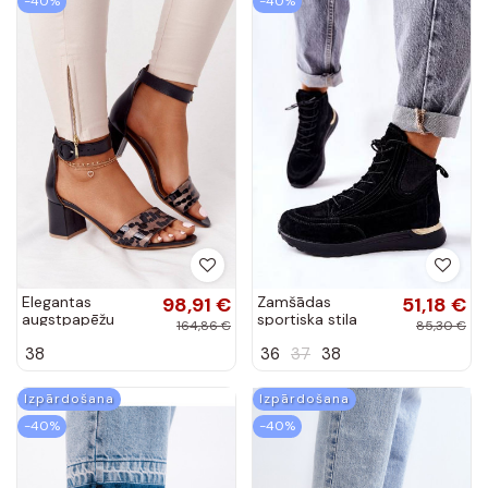
-40%
-40%
Elegantas
98,91 €
Zamšādas
51,18 €
augstpapēžu
sportiska stila
164,86 €
85,30 €
sandales Zelta
Sneakers modeļa
38
36
37
38
krāsas
apavi melnas
krāsas Chocci
Izpārdošana
Izpārdošana
-40%
-40%