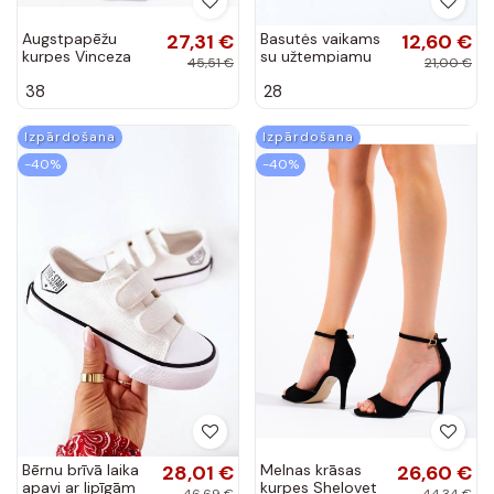
Augstpapēžu
27,31 €
Basutės vaikams
12,60 €
kurpes Vinceza
su užtempiamu
45,51 €
21,00 €
užsegimu rožinės
38
28
spalvos
Izpārdošana
Izpārdošana
-40%
-40%
Bērnu brīvā laika
28,01 €
Melnas krāsas
26,60 €
apavi ar lipīgām
kurpes Shelovet
46,69 €
44,34 €