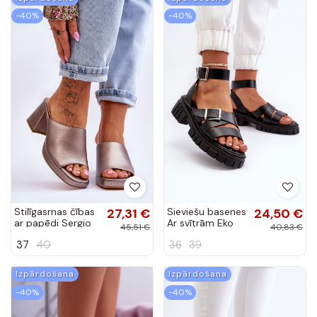
-40%
-40%
Stilīgasrnas čības
27,31 €
Sieviešu basenes
24,50 €
ar papēdi Sergio
Ar svītrām Eko
45,51 €
40,83 €
Leone
melnas krāsas
37
40
36
39
Eladira
Izpārdošana
Izpārdošana
-40%
-40%