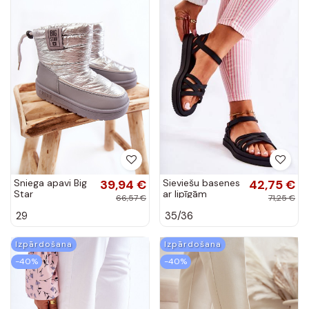
Sniega apavi Big
39,94 €
Sieviešu basenes
42,75 €
Star
ar lipīgām
66,57 €
71,25 €
aizdarēm melnas
29
35/36
krāsas
Izpārdošana
Izpārdošana
-40%
-40%