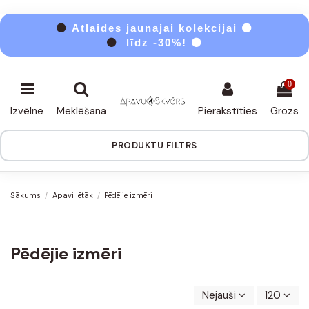
⚫
Atlaides jaunajai kolekcijai ⚫
⚫
līdz -30%! ⚫
0
Izvēlne
Meklēšana
Pierakstīties
Grozs
PRODUKTU FILTRS
Sākums
Apavi lētāk
Pēdējie izmēri
Pēdējie izmēri
Nejauši
120