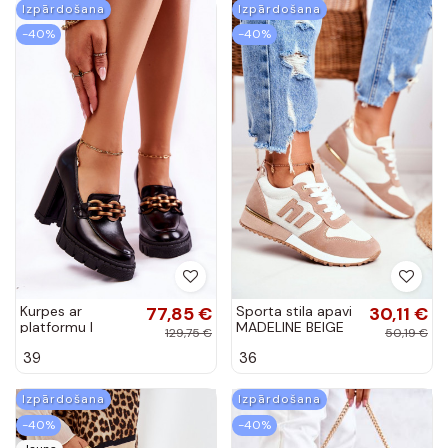
Izpārdošana
Izpārdošana
-40%
-40%
Kurpes ar
77,85 €
Sporta stila apavi
30,11 €
platformu I
MADELINE BEIGE
129,75 €
50,19 €
Shoes melnas
39
36
krāsas
Izpārdošana
Izpārdošana
-40%
-40%