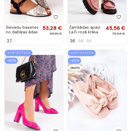
Sieviešu basenes
53,28 €
Zamšādas apavi
45,56 €
no dabīgas ādas
La.Fi rozā krāsa
88,81 €
75,94 €
Jenefer
37
36
38
39
Izpārdošana
Izpārdošana
-40%
-40%
Jauns