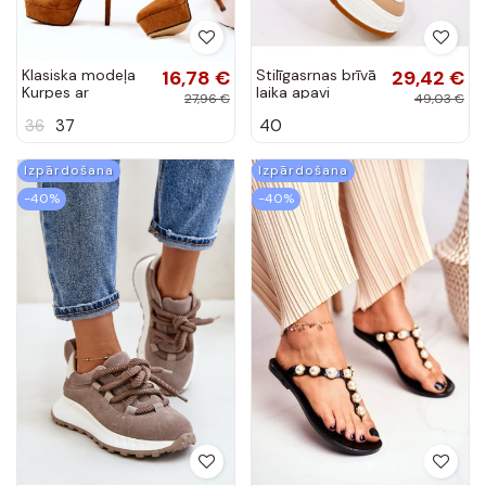
Klasiska modeļa
16,78 €
Stilīgasrnas brīvā
29,42 €
Kurpes ar
laika apavi
27,96 €
49,03 €
platformu brūnas
MORIAU CAMEL
36
37
40
krāsas Silly
Izpārdošana
Izpārdošana
-40%
-40%