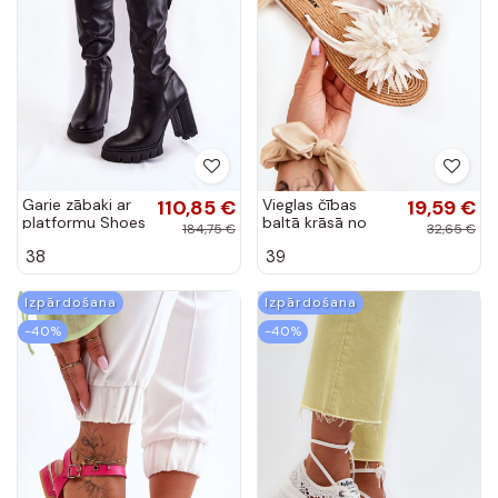
Garie zābaki ar
110,85 €
Vieglas čības
19,59 €
platformu Shoes
baltā krāsā no
184,75 €
32,65 €
melnas krāsas
Eviana
38
39
Izpārdošana
Izpārdošana
-40%
-40%