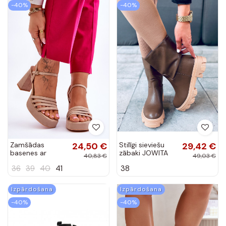
-40%
-40%
Zamšādas
24,50 €
Stilīgi sieviešu
29,42 €
basenes ar
zābaki JOWITA
40,83 €
49,03 €
papēdi smilšu
GREEN
36
39
40
41
38
krāsas Verda
Izpārdošana
Izpārdošana
-40%
-40%