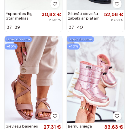
Espadrilles Big
30,82 €
Siltināti sieviešu
52,58 €
Star melnas
zābaki ar platām
51,36 €
87,63 €
krāsas
papēžiem no eko
37
39
37
40
ādas melnā krāsā
Izpārdošana
Izpārdošana
-40%
-40%
Sieviešu basenes
27,31 €
Bērnu sniega
33,63 €