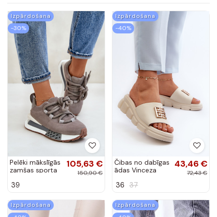
Izpārdošana
Izpārdošana
-30%
-40%
Pelēki mākslīgās
105,63 €
Čibas no dabīgas
43,46 €
zamšas sporta
ādas Vinceza
150,90 €
72,43 €
apavi ar
smilšu krāsas
39
36
37
platformu un
biezām auklām
Artiker 54C1463
Izpārdošana
Izpārdošana