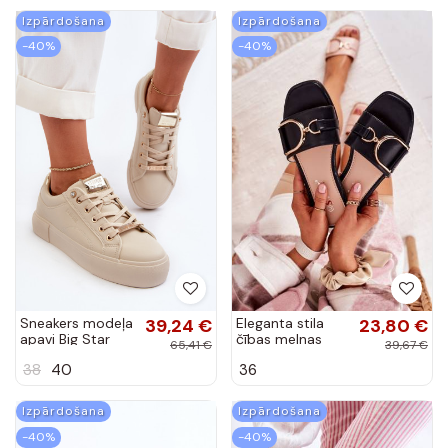
Izpārdošana
Izpārdošana
-40%
-40%
Sneakers modeļa
39,24 €
Eleganta stila
23,80 €
apavi Big Star
čības melnas
65,41 €
39,67 €
smilšu krāsas
krāsas
38
40
36
Izpārdošana
Izpārdošana
-40%
-40%