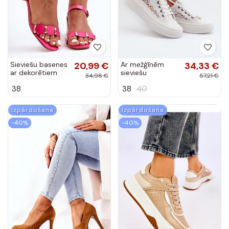
Sieviešu basenes
20,99 €
Ar mežģīnēm
34,33 €
ar dekorētiem
sieviešu
34,98 €
57,21 €
papēžiem
puszābaki Lee
38
38
40
zempapēžu rozā
Cooper baltas
krāsas Adissa
krāsas
Izpārdošana
Izpārdošana
-40%
-40%