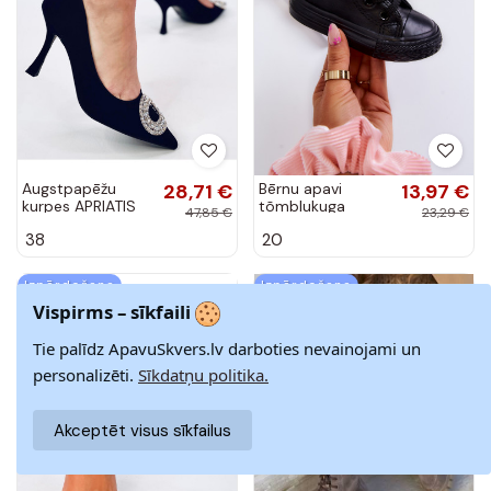
Augstpapēžu
28,71 €
Bērnu apavi
13,97 €
kurpes APRIATIS
tõmblukuga
47,85 €
23,29 €
BLACK
melnas krāsas
38
20
Marney
Izpārdošana
Izpārdošana
Vispirms – sīkfaili
-40%
-40%
Tie palīdz ApavuSkvers.lv darboties nevainojami un
personalizēti.
Sīkdatņu politika.
Akceptēt visus sīkfailus