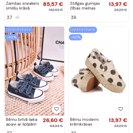
Zamšas sneakers
85,57 €
Stilīgas gumijas
13,97 €
smilšu krāsā
čības melnas
142,62 €
23,29 €
krāsas modernas
37
41
39
iešļūcenes ar
mākslīgām
pērlītēm
Izpārdošana
Izpārdošana
-40%
-40%
Bērnu brīvā laika
26,60 €
Bērnu moderni
13,97 €
apavi ar lipīgām
krēmkrāsas
44,34 €
23,29 €
aizdarēm tumši
tekstila apavi ar