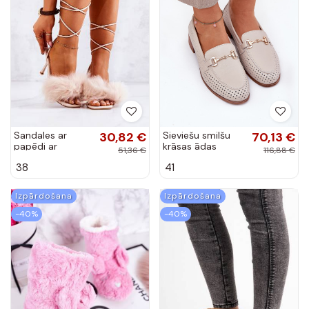
Sandales ar
30,82 €
Sieviešu smilšu
70,13 €
papēdi ar
krāsas ādas
51,36 €
116,88 €
kažokādu Nude
mokasīni ar
38
41
Lindsay
rakstiem un
platām papēžiem
S.Barski LR51-588
Izpārdošana
Izpārdošana
-40%
-40%