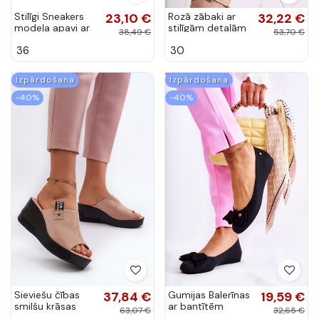
Stilīgi Sneakers
23,10 €
Rozā zābaki ar
32,22 €
modeļa apavi ar
stilīgām detaļām
38,49 €
53,70 €
platformu
36
30
Izpārdošana
Izpārdošana
-40%
-40%
Sieviešu čības
37,84 €
Gumijas Balerīnas
19,59 €
smilšu krāsas
ar bantītēm
63,07 €
32,65 €
Vleni
melnas krāsas