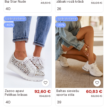
Big Star Nude
zābaki rozā krāsā
45,51 €
56,05 €
40
26
Izpārdošana
Izpārdošana
-40%
-30%
Zazoo apavi
92,60 €
Baltas sieviešu
60,83 €
Pelēkas krāsas
sporta stila
154,33 €
86,90 €
kurpes Big Star
40
39
RR274A191