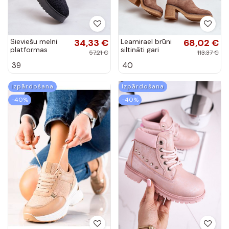
Sieviešu melni
34,33 €
Leamirael brūni
68,02 €
platformas
siltināti gari
57,21 €
113,37 €
sniega zābaki
zābaki ar
39
40
papēžiem no eko
zamšas
Izpārdošana
Izpārdošana
-40%
-40%