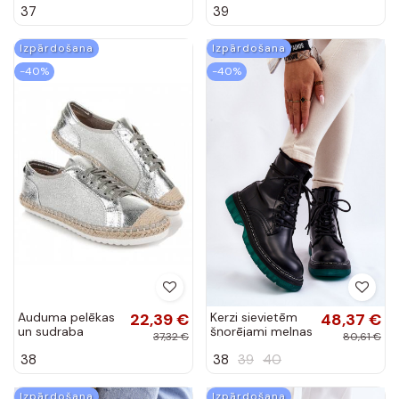
37
39
Fergie
Izpārdošana
Izpārdošana
-40%
-40%
Auduma pelēkas
22,39 €
Kerzi sievietēm
48,37 €
un sudraba
šņorējami melnas
37,32 €
80,61 €
espadrilles
krāsas Trinah
38
38
39
40
HSYFA11S
Izpārdošana
Izpārdošana