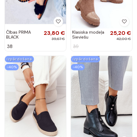
Čības PRIMA
23,80 €
Klasiska modeļa
25,20 €
BLACK
Sieviešu
39,67 €
42,00 €
puszābaki ar
38
39
platiem
papēžiem smilšu
krāsas Shendete
Izpārdošana
Izpārdošana
-40%
-40%