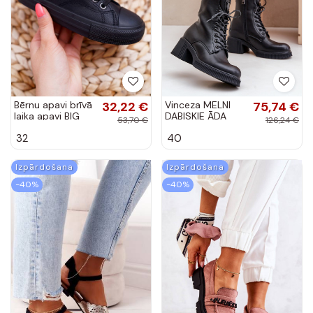
Bērnu apavi brīvā
32,22 €
Vinceza MELNI
75,74 €
laika apavi BIG
DABISKIE ĀDA
53,70 €
126,24 €
STAR melnas
32
40
krāsas
Izpārdošana
Izpārdošana
-40%
-40%