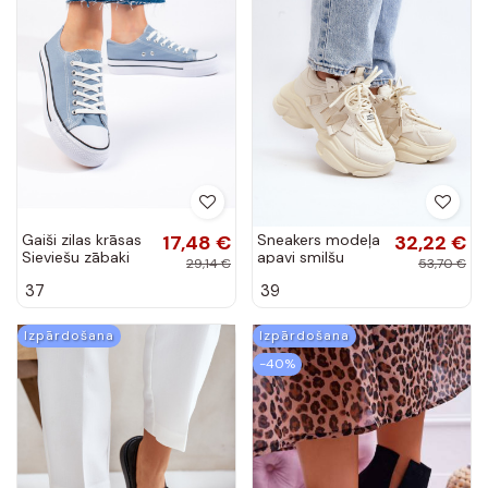
Gaiši zilas krāsas
17,48 €
Sneakers modeļa
32,22 €
Sieviešu zābaki
apavi smilšu
29,14 €
53,70 €
krāsas
37
39
Windamella
Izpārdošana
Izpārdošana
-40%