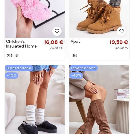
Children's
16,08 €
Apavi
19,59 €
Insulated Home
26,80 €
32,65 €
Slippers Pink
28-31
36
Sleepyhead
Izpārdošana
Izpārdošana
-40%
-40%