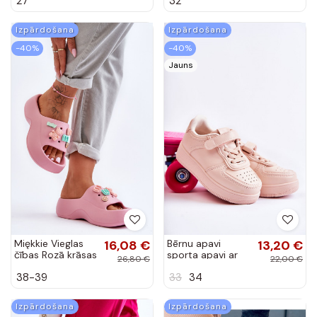
27
32
zilas krāsas
dekoratīvu
rāvējslēdzēju un
melniem...
Izpārdošana
Izpārdošana
-40%
-40%
Jauns
Miękkie Vieglas
16,08 €
Bērnu apavi
13,20 €
čības Rozā krāsas
sporta apavi ar
26,80 €
22,00 €
Lorie
lipīgām aizdarēm
38-39
33
34
Rozā krāsas Elike
Izpārdošana
Izpārdošana