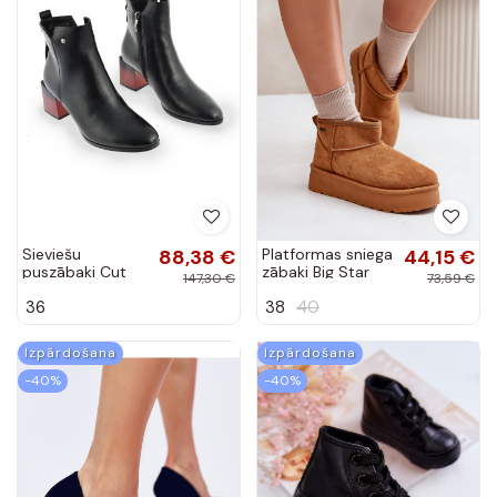
Sieviešu
88,38 €
Platformas sniega
44,15 €
puszābaki Cut
zābaki Big Star
147,30 €
73,59 €
Out melnas
brūnā krāsā
36
38
40
krāsas Jolnima
Izpārdošana
Izpārdošana
-40%
-40%