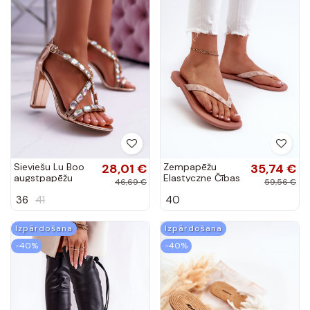
Sieviešu Lu Boo
28,01 €
Zempapēžu
35,74 €
augstpapēžu
Elastyczne Čības
46,69 €
59,56 €
sandales ar rozā
modernas
36
41
40
zeltu Vernee
iešļūcenes Rozā
krāsā
krāsas
Izpārdošana
Izpārdošana
-40%
-40%