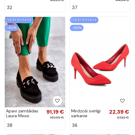
aizdarēm Big Star
32
37
baltas krāsas
Izpārdošana
Izpārdošana
-40%
-40%
Apavi zamšādas
91,19 €
Mirdzoši svinīgi
22,39 €
Laura Messi
sarkanie
151,99 €
37,32 €
melnas krāsas
augstpapēžu
38
36
apavi LEI-139R