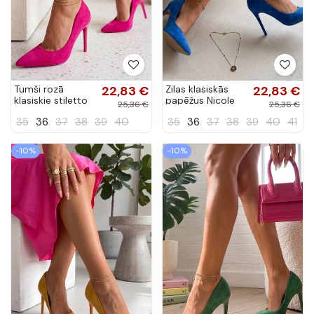
Tumši rozā
22,83 €
Zilas klasiskās
22,83 €
klasiskie stiletto
papēžus Nicole
25,36 €
25,36 €
apavi Nicole
35
36
37
38
39
40
35
36
37
38
39
40
41
-10%
-10%