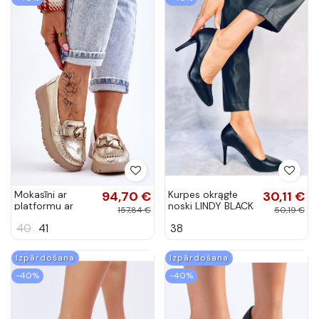
Mokasīni ar
94,70 €
Kurpes okrągłe
30,11 €
platformu ar
noski LINDY BLACK
157,84 €
50,19 €
ornamentiem
40
41
38
Zelta krāsas
Lemar Desmond
Izpārdošana
Izpārdošana
-40%
-40%