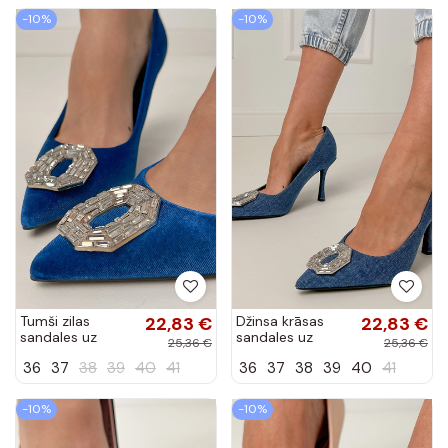
-10%
-10%
Tumši zilas
22,83 €
Džinsa krāsas
22,83 €
sandales uz
sandales uz
25,36 €
25,36 €
adatas papēža ar
adatas papēža ar
36
37
38
39
40
41
36
37
38
39
40
41
cirkoniem Eleda
cirkoniem Eleda
-10%
-10%