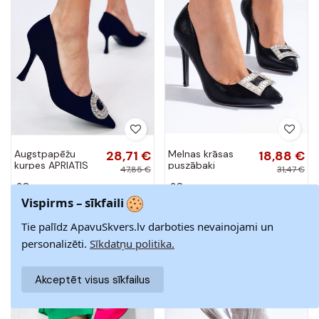
Augstpapēžu
28,71 €
Melnas krāsas
18,88 €
kurpes APRIATIS
puszābaki
47,85 €
31,47 €
BLACK
Shelovet
38
38
Vispirms – sīkfaili
Izpārdošana
Izpārdošana
Tie palīdz ApavuSkvers.lv darboties nevainojami un
-40%
-40%
personalizēti.
Sīkdatņu politika.
Akceptēt visus sīkfailus