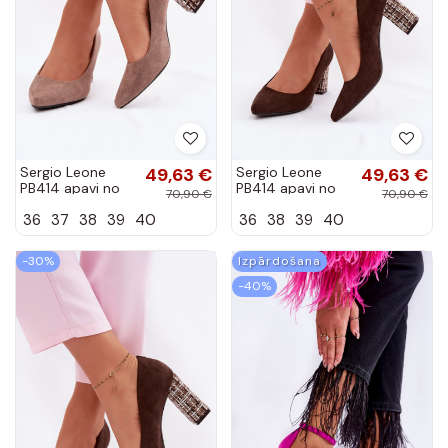
Sergio Leone
49,63 €
Sergio Leone
49,63 €
PB414 apavi no
PB414 apavi no
70,90 €
70,90 €
mākslīgā zamša
mākslīgā zamša
36
37
38
39
40
36
38
39
40
ar stilīgu papēdi
ar stilīgu papēdi
brūnas krāsas
šokolādes krāsā
-30%
Izpārdošana
-40%