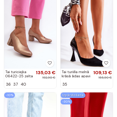
Tai turiciejka
135,03 €
Tai turiilla melnā
109,13 €
06422-25 zelta
krāsā ādas apavi
192,90 €
155,90 €
krāsas eleganti
ar smailām
36
37
40
35
ādas apavi ar
degunām
papēdi
-10%
Izpārdošana
-30%