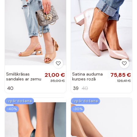
Smilškrāsas
21,00 €
Satina auduma
75,85 €
sandales ar zemu
kurpes rozā
35,00 €
126,41 €
papēdi Vinceza
krāsas
40
39
40
Izpārdošana
Izpārdošana
-40%
-30%