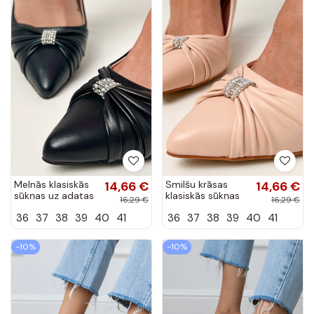
Melnās klasiskās
14,66 €
Smilšu krāsas
14,66 €
sūkņas uz adatas
klasiskās sūkņas
16,29 €
16,29 €
papēža ar
uz adatas papēža
36
37
38
39
40
41
36
37
38
39
40
41
cirkonijiem
ar cirkonijiem
Bronney
Bronney
-10%
-10%