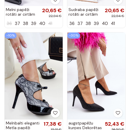
Melni papēži
20,65 €
Sudraba papēži
20,65 €
rotāti ar cirtām
rotāti ar cirtām
22,94 €
22,94 €
Coluga
Coluga
36
37
38
39
40
41
36
37
38
39
40
41
-10%
-30%
Melnbalti eleganti
17,38 €
augstpapēžu
52,43 €
Metla papēži
kurpes Dekorētas
19,31 €
74,90 €