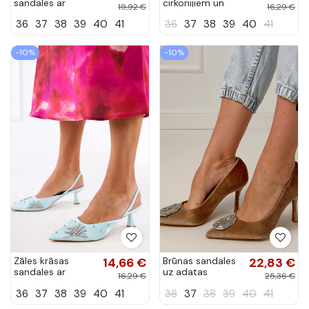
sandales ar
cirkonijiem un
19,92 €
16,29 €
lentītēm un
atvērtu papēdi
36
37
38
39
40
41
36
37
38
39
40
41
atvērtu papēdi
Lessor
Meliw
-10%
-10%
Zāles krāsas
14,66 €
Brūnas sandales
22,83 €
sandales ar
uz adatas
16,29 €
25,36 €
cirkonijiem un
papēža ar
36
37
38
39
40
41
36
37
38
39
40
41
atvērtu papēdi
cirkoniem Eleda
Lessor