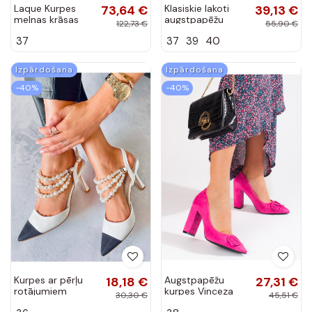
Laque Kurpes
73,64 €
Klasiskie lakoti
39,13 €
melnas krāsas
augstpapēžu
122,73 €
55,90 €
Damira
kurpes smilšu
37
37
39
40
krāsā mākslīgā
ādā Odira
Izpārdošana
Izpārdošana
-40%
-40%
Kurpes ar pērļu
18,18 €
Augstpapēžu
27,31 €
rotājumiem
kurpes Vinceza
30,30 €
45,51 €
HARMONY WHITE