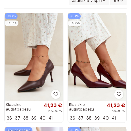
Jaunākie vispirms
99
-30%
-30%
Jauns
Jauns
Klasiskie
41,23 €
Klasiskie
41,23 €
augstpapēžu
augstpapēžu
58,90 €
58,90 €
kurpes no
kurpes no
36
37
38
39
40
41
36
37
38
39
40
41
mākslīgās ādas,
mākslīgās ādas,
šokolādes Nesha
bordo Nesha
Izpārdošana
-30%