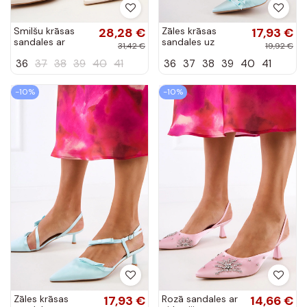
Smilšu krāsas
28,28 €
Zāles krāsas
17,93 €
sandales ar
sandales uz
31,42 €
19,92 €
cirkonijiem un
augstiem
36
37
38
39
40
41
36
37
38
39
40
41
atvērtu papēdi
papēžiem ar
Lessor
lentītēm Palira
-10%
-10%
Zāles krāsas
17,93 €
Rozā sandales ar
14,66 €