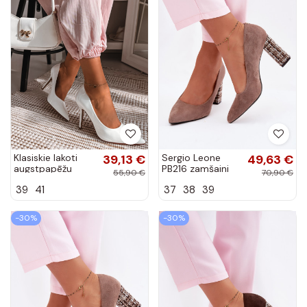
Klasiskie lakoti
39,13 €
Sergio Leone
49,63 €
augstpapēžu
PB216 zamšaini
55,90 €
70,90 €
kurpes no
apavi ar stilīgu
39
41
37
38
39
mākslīgas ādas
papēdi brūnas
baltas krāsas
krāsas
Odira
-30%
-30%