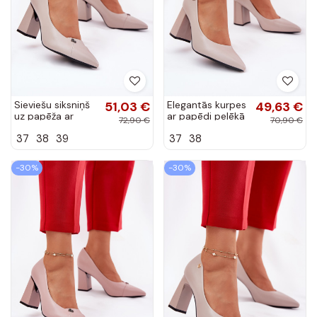
Sieviešu siksniņš
51,03 €
Elegantās kurpes
49,63 €
uz papēža ar
ar papēdi pelēkā
72,90 €
70,90 €
rāvējslēdzējiem
krāsā
37
38
39
37
38
smilšu krāsā
-30%
-30%