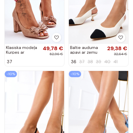
Klasiska modeļa
49,78 €
Baltie auduma
29,38 €
Kurpes ar
apavi ar zemu
82,96 €
32,64 €
bantītēm smilšu
papēdi Cassie
37
36
37
38
39
40
41
krāsas Corey
-10%
-10%