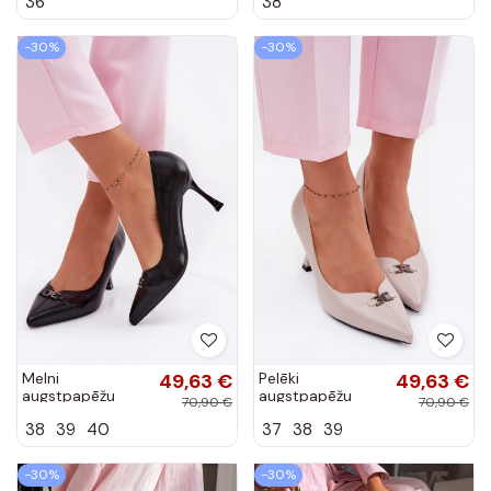
36
38
-30%
-30%
Melni
49,63 €
Pelēki
49,63 €
augstpapēžu
augstpapēžu
70,90 €
70,90 €
apavi ar grezniem
apavi ar grezniem
38
39
40
37
38
39
akcentiem
akcentiem
Vinceza 62291
Vinceza 62291
-30%
-30%