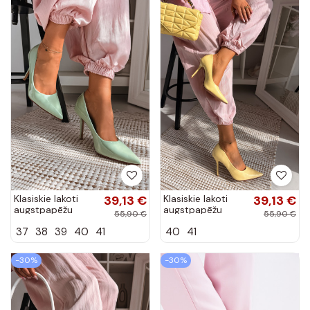
Klasiskie lakoti
39,13 €
Klasiskie lakoti
39,13 €
augstpapēžu
augstpapēžu
55,90 €
55,90 €
zābaki zaļā krāsā
zābaki dzeltenā
37
38
39
40
41
40
41
mākslīgā āda
krāsā mākslīgā
Odira
āda Odira
-30%
-30%