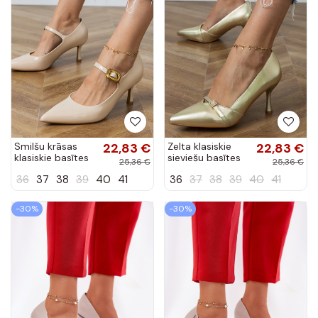
Smilšu krāsas
22,83 €
Zelta klasiskie
22,83 €
klasiskie basītes
sieviešu basītes
25,36 €
25,36 €
ar dekoratīvu
ar cirkonijiem
36
37
38
39
40
41
36
37
38
39
40
41
sprādzi Helli
Klessa
-30%
-30%