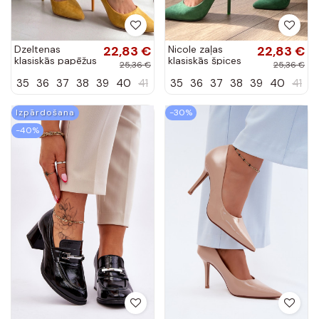
Dzeltenas
22,83 €
Nicole zaļas
22,83 €
klasiskās papēžus
klasiskās špices
25,36 €
25,36 €
Nicole
35
36
37
38
39
40
41
35
36
37
38
39
40
41
Izpārdošana
-30%
-40%