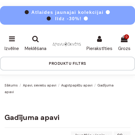
⚫
Atlaides jaunajai kolekcijai ⚫
⚫
līdz -30%! ⚫
0
Izvēlne
Meklēšana
Pierakstīties
Grozs
PRODUKTU FILTRS
Sākums
Apavi, sieviešu apavi
Augstpapēžu apavi
Gadījuma
apavi
Gadījuma apavi