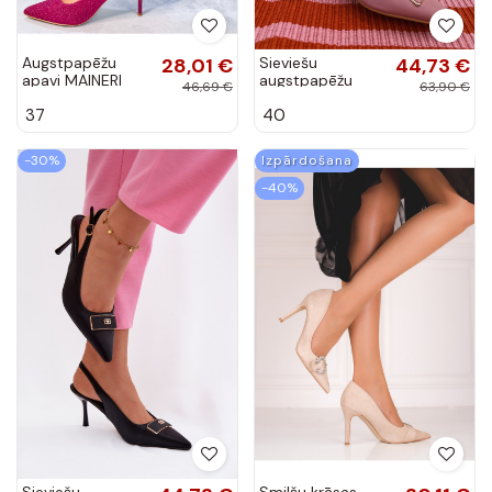
Augstpapēžu
28,01 €
Sieviešu
44,73 €
apavi MAINERI
augstpapēžu
46,69 €
63,90 €
rozā krāsas ROES
sandales ar
37
40
grezniem
elementiem rozā
krāsā Lurella
-30%
Izpārdošana
-40%
Sieviešu
Smilšu krāsas