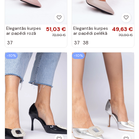
Elegantās kurpes
51,03 €
Elegantās kurpes
49,63 €
ar papēdi rozā
ar papēdi pelēkā
72,90 €
70,90 €
krāsā
krāsā
37
37
38
-10%
-10%