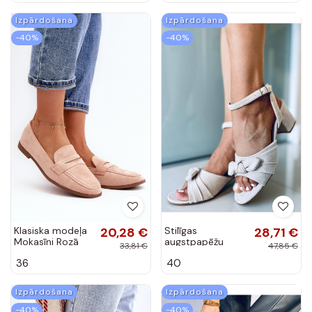
Biolita
Izpārdošana
Izpārdošana
-40%
-40%
Klasiska modeļa
20,28 €
Stilīgas
28,71 €
Mokasīni Rozā
augstpapēžu
33,81 €
47,85 €
krāsas Olevin
sandales GISELLE
36
40
BEIGE
Izpārdošana
Izpārdošana
-40%
-40%