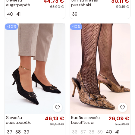
44,73 €
30,11 €
augstpapēžu
puszābaki
63,90 €
50,19 €
sandales ar
Shelovet
40
41
39
grezniem
elementiem
melnā krāsā
-30%
-10%
Lurella
Sieviešu
46,13 €
Rudās sieviešu
26,09 €
augstpapēžu
basutītes ar
65,90 €
28,99 €
kurpes ar
čūskādas motīvu
37
38
39
36
37
38
39
40
41
greznām detaļām,
Renna