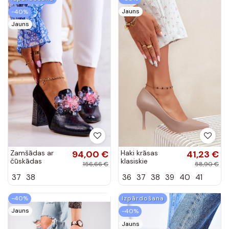
Jauns
-40%
Jauns
Zamšādas ar
94,00 €
Haki krāsas
41,23 €
čūskādas
klasiskie
156,66 €
58,90 €
imitāciju kurpes
augstpapēžu
37
38
36
37
38
39
40
41
ar papēdi
apavi no
melnas krāsas
mākslīgās ādas
Sofie
Nesha
-40%
Izpārdošana
Jauns
-40%
Jauns