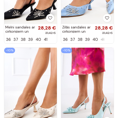
Melni sandales ar
28,28 €
Zilās sandales ar
28,28 €
cirkonijiem un
cirkonijiem un
31,42 €
31,42 €
atvērtu papēdi
atvērtu papēdi
36
37
38
39
40
41
36
37
38
39
40
41
Lessor
Lessor
-10%
-10%