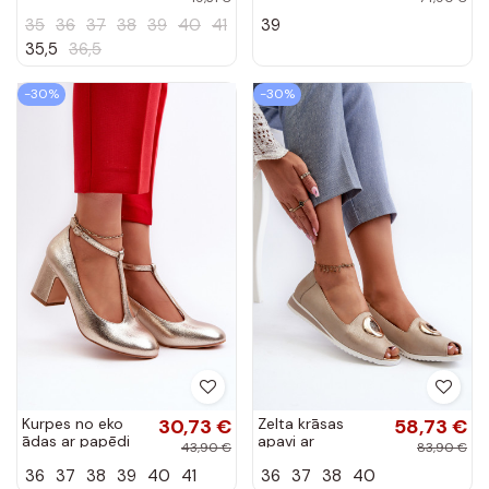
Spīdīgiem melnas
35
36
37
38
39
40
41
39
krāsas Klonisa
35,5
36,5
-30%
-30%
Kurpes no eko
30,73 €
Zelta krāsas
58,73 €
ādas ar papēdi
apavi ar
43,90 €
83,90 €
Zelta krāsas
ornamentiem no
36
37
38
39
40
41
36
37
38
40
Raniyah
mākslīgās ādas