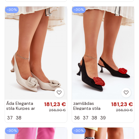
melnā krāsā
Amelora
-30%
-30%
Āda Eleganta
181,23 €
zamšādas
181,23 €
stila Kurpes ar
Eleganta stila
258,90 €
258,90 €
papēdi CheBello
Kurpes ar papēdi
37
38
36
37
38
39
4666 smilšu
CheBello 4666
krāsas
melnas krāsas
-30%
-30%