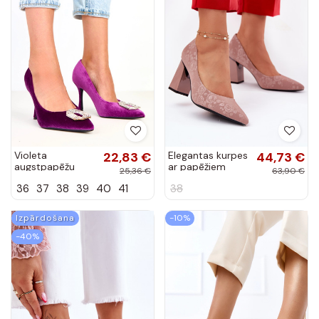
Violeta
22,83 €
Elegantas kurpes
44,73 €
augstpapēžu
ar papēžiem
25,36 €
63,90 €
kurpes ar
„Vinceza"
36
37
38
39
40
41
38
cirkoniem Eleda
Izpārdošana
-10%
-40%