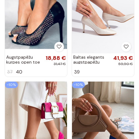
Augstpapēžu
18,88 €
Baltas elegants
41,93 €
kurpes open toe
augstpapēžu
31,47 €
59,90 €
GLASS BLACK
kurpes
37
40
39
-10%
-10%