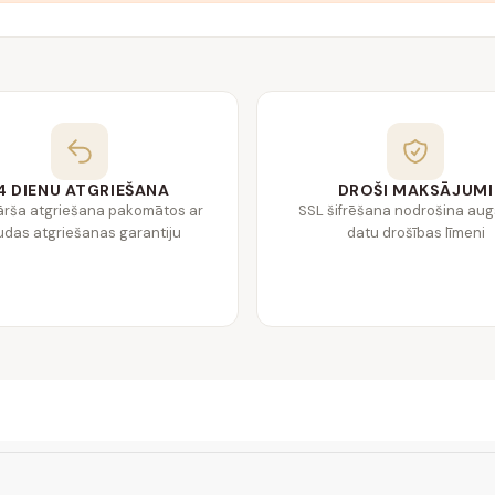
4 DIENU ATGRIEŠANA
DROŠI MAKSĀJUMI
ārša atgriešana pakomātos ar
SSL šifrēšana nodrošina au
das atgriešanas garantiju
datu drošības līmeni