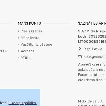
MANS KONTS
SAZINĀTIES AR
Pieslēgšanās
SIA "Mido Idej
kods: 3032628
Mans konts
LT1000088216
Pasūtījumu vēsture
Rīga, Latvia
rs.lv
Adreses
hello@apavus
Mīļākie
ApavuSkvers.lv
apkalpošana noti
Parasti atbildam
divu darba dienu l
Mido idejos SIA
izēti.
Sīkdatņu politika.