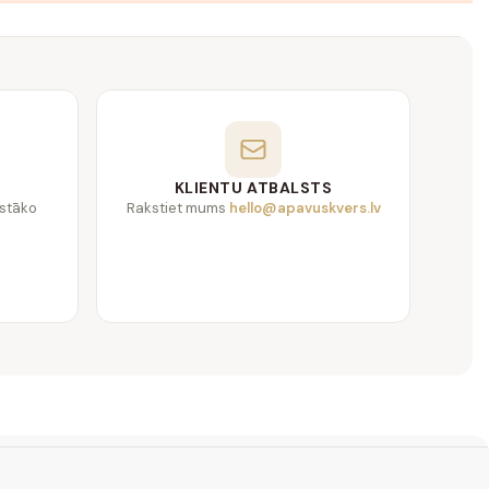
KLIENTU ATBALSTS
gstāko
Rakstiet mums
hello@apavuskvers.lv