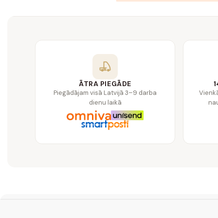
ĀTRA PIEGĀDE
1
Piegādājam visā Latvijā 3–9 darba
Vienk
dienu laikā
nau