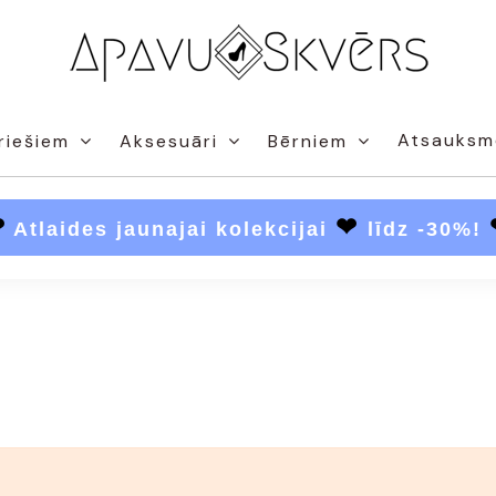
Atsauksm
riešiem
Aksesuāri
Bērniem
❤
❤
Atlaides jaunajai kolekcijai
līdz -30%!