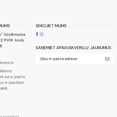
 MUMS
SEKOJIET MUMS
os" Uzņēmuma
22 PVM. kods
16
SAŅEMIET APAVUSKVERS.LV JAUNUMUS
kvers.lv
klientu
ek pa e-pastu.
 uz e-pastiem
aikā.