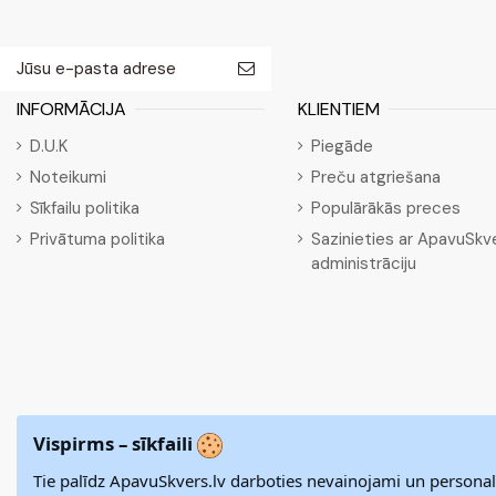
INFORMĀCIJA
KLIENTIEM
D.U.K
Piegāde
Noteikumi
Preču atgriešana
Sīkfailu politika
Populārākās preces
Privātuma politika
Sazinieties ar ApavuSkve
administrāciju
Vispirms – sīkfaili
Tie palīdz ApavuSkvers.lv darboties nevainojami un personal