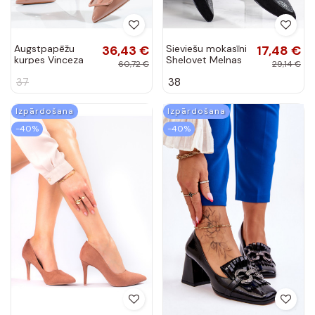
Augstpapēžu
36,43 €
Sieviešu mokasīni
17,48 €
kurpes Vinceza
Shelovet Melnas
60,72 €
29,14 €
smilšu krāsas
krāsas
37
38
Izpārdošana
Izpārdošana
-40%
-40%