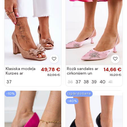
Klasiska modeļa
49,78 €
Rozā sandales ar
14,66 €
Kurpes ar
cirkonijiem un
82,96 €
16,29 €
bantītēm smilšu
atvērtu papēdi
37
36
37
38
39
40
41
krāsas Corey
Lessor
-10%
Izpārdošana
-40%