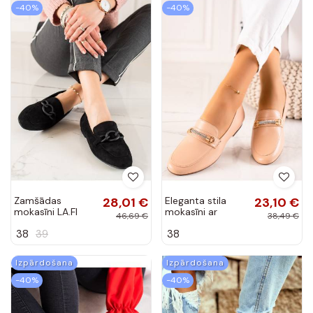
-40%
-40%
Zamšādas
28,01 €
Eleganta stila
23,10 €
mokasīni LA.FI
mokasīni ar
46,69 €
38,49 €
mirdzošiem
38
39
38
spīdumiņiem
Izpārdošana
Izpārdošana
-40%
-40%