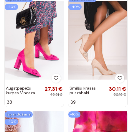
-40%
-40%
Augstpapēžu
27,31 €
Smilšu krāsas
30,11 €
kurpes Vinceza
puszābaki
45,51 €
50,19 €
Shelovet
38
39
Izpārdošana
-10%
-40%