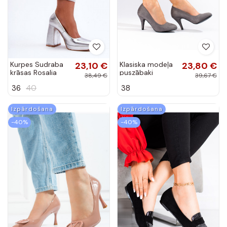
Kurpes Sudraba
23,10 €
Klasiska modeļa
23,80 €
krāsas Rosalia
puszābaki
38,49 €
39,67 €
Shelovet pelēkas
36
40
38
krāsas
Izpārdošana
Izpārdošana
-40%
-40%