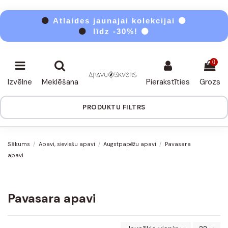
⚫
Atlaides jaunajai kolekcijai ⚫
⚫
līdz -30%! ⚫
0
Izvēlne
Meklēšana
Pierakstīties
Grozs
PRODUKTU FILTRS
Sākums
Apavi, sieviešu apavi
Augstpapēžu apavi
Pavasara
apavi
Pavasara apavi