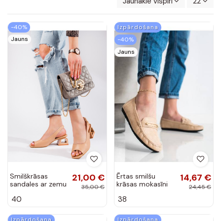
Jaunākie vispirms
22
-40%
Izpārdošana
Jauns
-40%
Jauns
Smilškrāsas
21,00 €
Ērtas smilšu
14,67 €
sandales ar zemu
krāsas mokasīni
35,00 €
24,45 €
papēdi Vinceza
40
38
Izpārdošana
Izpārdošana