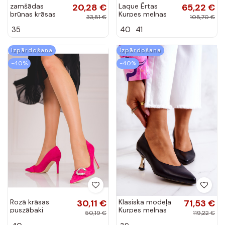
zamšādas
20,28 €
Laque Ērtas
65,22 €
brūnas krāsas
Kurpes melnas
33,81 €
108,70 €
puszābaki
krāsas Mercy
35
40
41
Shelovet
Izpārdošana
Izpārdošana
-40%
-40%
Rozā krāsas
30,11 €
Klasiska modeļa
71,53 €
puszābaki
Kurpes melnas
50,19 €
119,22 €
Shelovet
krāsas Courteney