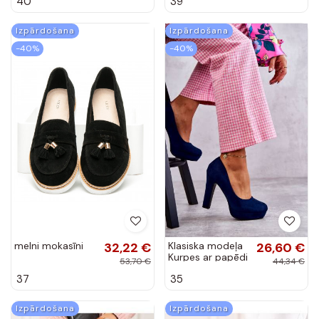
40
39
Izpārdošana
Izpārdošana
-40%
-40%
melni mokasīni
32,22 €
Klasiska modeļa
26,60 €
Kurpes ar papēdi
53,70 €
44,34 €
tumši zilas krāsas
37
35
Soro
Izpārdošana
Izpārdošana