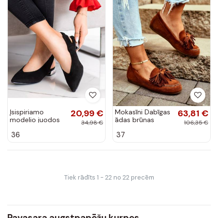
Įsispiriamo
20,99 €
Mokasīni Dabīgas
63,81 €
modelio juodos
ādas brūnas
34,98 €
106,35 €
spalvos bateliai
krāsas 04830
36
37
Tiek rādīts 1 - 22 no 22 precēm
Pavasara augstpapēžu kurpes