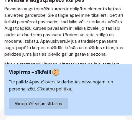
Pavasara augstpapēžu kurpes ir obligāts elements katras
sievietes garderobē. Šie stilīgie apavi ir ne tikai ērti, bet arī
lieliski piemēroti pavasarim, kad laiks vēl ir nedaudz vēsāks.
Augstpapēžu kurpes pavasarim ir lieliska izvēle, jo tās labi
sader ar daudziem pavasara tērpiem un rada stilīgu un
modernu izskatu. Apavuskvers.lv jūs atradīsiet pavasara
augstpapēžu kurpes dažādās krāsās un dažādos stilos, kas
palīdzēs jums justies pievilcīgai un gatavai sezonai.
Mūsu augstpapēžu kurpes ir izgatavotas no kvalitatīviem
materiāliem, tāpēc tās ir ērtas un izturīgas. Mēs piedāvājam
Vispirms – sīkfaili
arī plašu izmēru klāstu, lai katra sieviete varētu atrast sev
Tie palīdz ApavuSkvers.lv darboties nevainojami un
piemērotus apavus. Mūsu piedāvājumā ir arī daudzi unikāli un
read more...
personalizēti.
Sīkdatņu politika.
stilīgi modeļi, tāpēc jūs noteikti atradīsiet savam stilam un
vajadzībām atbilstošus apavus.
Akceptēt visus sīkfailus
Pavasaris ir lielisks laiks, lai atjauninātu savu garderobi un
izvēlētos jaunus apavus. Augstpapēžu apavi pavasarim ir
lieliska izvēle, jo tie lieliski iederēsies šajā sezonā un ļaus
ĀTRA PIEGĀDE
jums justies pievilcīgai un modernai. Apmeklējiet
Piegādājam visā Latvijā 3–9 darba dienu laikā