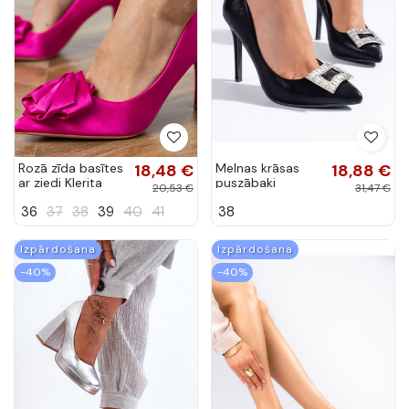
Rozā zīda basītes
18,48 €
Melnas krāsas
18,88 €
ar ziedi Klerita
puszābaki
20,53 €
31,47 €
Shelovet
36
37
38
39
40
41
38
Izpārdošana
Izpārdošana
-40%
-40%