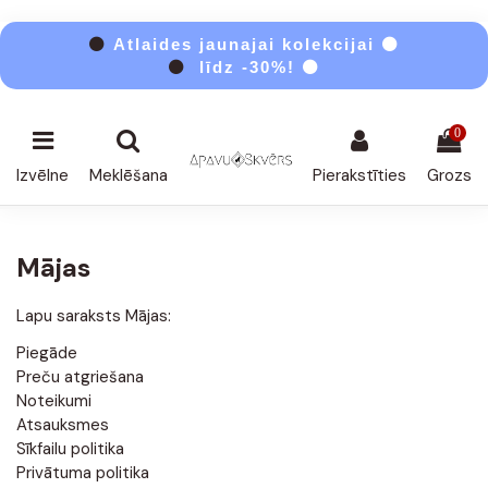
⚫
Atlaides jaunajai kolekcijai ⚫
⚫
līdz -30%! ⚫
0
Izvēlne
Meklēšana
Pierakstīties
Grozs
Mājas
Lapu saraksts Mājas:
Piegāde
Preču atgriešana
Noteikumi
Atsauksmes
Sīkfailu politika
Privātuma politika