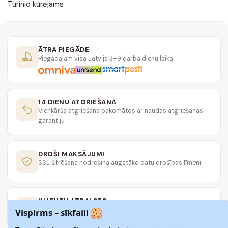
Turinio kūrėjams
ĀTRA PIEGĀDE
Piegādājam visā Latvijā 3–9 darba dienu laikā
14 DIENU ATGRIEŠANA
Vienkārša atgriešana pakomātos ar naudas atgriešanas
garantiju
DROŠI MAKSĀJUMI
SSL šifrēšana nodrošina augstāko datu drošības līmeni
KLIENTU ATBALSTS
Rakstiet mums
hello@apavuskvers.lv
Vispirms – sīkfaili