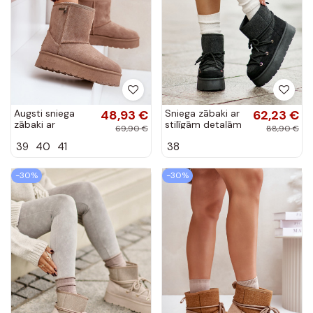
Augsti sniega
48,93 €
Sniega zābaki ar
62,23 €
zābaki ar
stilīgām detaļām
69,90 €
88,90 €
platformu Big
un platformu
39
40
41
38
Star OO274A097
melnā krāsā
bēšs
-30%
-30%