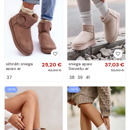
siltināti sniega
25,20 €
sniega apavi
37,03 €
apavi ar
Sieviešu ar
42,00 €
52,90 €
ornamentiem
platformu
37
38
39
41
smilšu krāsas
siltināti ar
Siriol
kažokādu
Ziloņkaula krāsas
-30%
-30%
Xamella