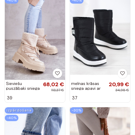
-40%
-40%
Sieviešu
68,02 €
melnas krāsas
20,99 €
puszābaki sniega
sniega apavi ar
113,37 €
34,98 €
apavi ar
lipīgām aizdarēm
39
37
siltinājumu
smilšu krāsas
Sanna
Izpārdošana
-30%
-40%