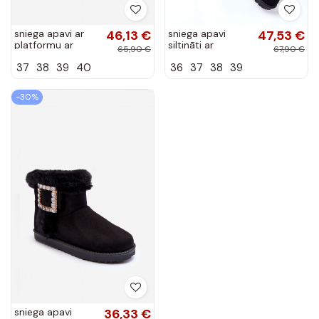
sniega apavi ar
46,13 €
sniega apavi
47,53 €
platformu ar
siltināti ar
65,90 €
67,90 €
kažokādu brūnas
kažokādu melnas
37
38
39
40
36
37
38
39
krāsas Wikasem
krāsas Vicandi
-30%
sniega apavi
36,33 €