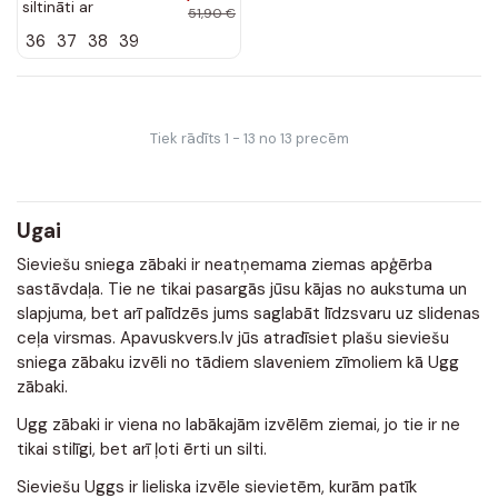
siltināti ar
51,90 €
sprādzēm melnas
36
37
38
39
krāsas Dulca
Tiek rādīts 1 - 13 no 13 precēm
Ugai
Sieviešu sniega zābaki ir neatņemama ziemas apģērba
sastāvdaļa. Tie ne tikai pasargās jūsu kājas no aukstuma un
slapjuma, bet arī palīdzēs jums saglabāt līdzsvaru uz slidenas
ceļa virsmas. Apavuskvers.lv jūs atradīsiet plašu sieviešu
sniega zābaku izvēli no tādiem slaveniem zīmoliem kā Ugg
zābaki.
Ugg zābaki ir viena no labākajām izvēlēm ziemai, jo tie ir ne
tikai stilīgi, bet arī ļoti ērti un silti.
Sieviešu Uggs ir lieliska izvēle sievietēm, kurām patīk