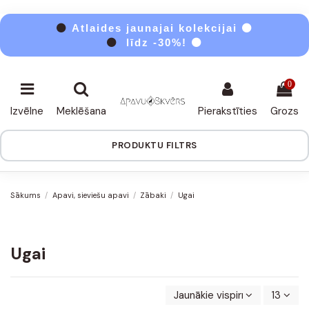
⚫
Atlaides jaunajai kolekcijai ⚫
⚫
līdz -30%! ⚫
0
Izvēlne
Meklēšana
Pierakstīties
Grozs
PRODUKTU FILTRS
Sākums
Apavi, sieviešu apavi
Zābaki
Ugai
Ugai
Jaunākie vispirms
13