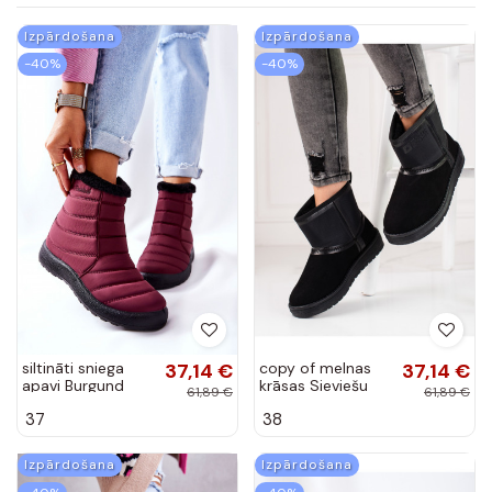
Izpārdošana
Izpārdošana
-40%
-40%
siltināti sniega
37,14 €
copy of melnas
37,14 €
apavi Burgund
krāsas Sieviešu
61,89 €
61,89 €
Mezyss
sniega zābaki BIG
37
38
STAR KK274614
Izpārdošana
Izpārdošana