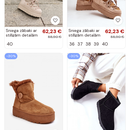
Sniega zābaki ar
62,23 €
Sniega zābaki ar
62,23 €
stilīgām detaļām
stilīgām detaļām
88,90 €
88,90 €
un platformu
un platformu
40
36
37
38
39
40
bēšā krāsā
brūnā krāsā
-30%
-30%