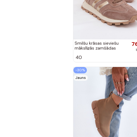
Smilšu krāsas sieviešu
7
mākslīgās zamšādas
platformas sporta apavi
40
S.Barski LR61-7097
-30%
Jauns