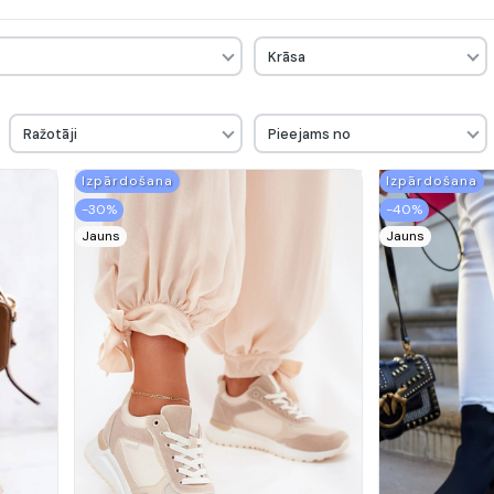
Krāsa
Ražotāji
Pieejams no
Izpārdošana
Izpārdošana
-30%
-40%
Jauns
Jauns