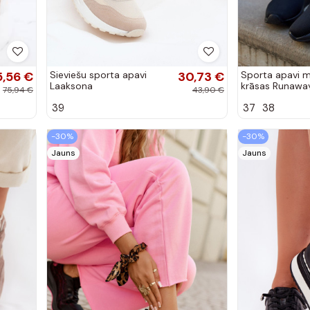
5,56 €
Sieviešu sporta apavi
30,73 €
Sporta apavi 
Laaksona
krāsas Runawa
75,94 €
43,90 €
39
37
38
-30%
-30%
Jauns
Jauns