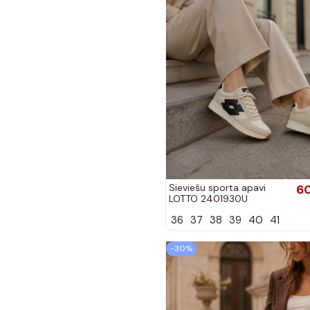
Sieviešu sporta apavi
60
LOTTO 2401930U
CALENTO izsistā baltā
36
37
38
39
40
41
krāsā
-30%