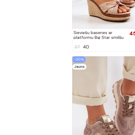
Sieviešu basenes ar
4
platformu Big Star smilšu
krāsas
37
40
-30%
Jauns