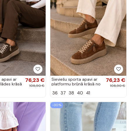
 apavi ar
76,23 €
Sieviešu sporta apavi ar
76,23 €
lādes krāsā
platformu brūnā krāsā no
108,90 €
108,90 €
zamšā
mākslīgās zamšā Corisa
36
37
38
40
41
-30%