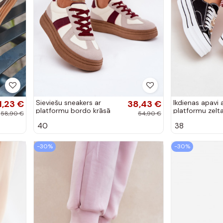
1,23 €
Sieviešu sneakers ar
38,43 €
Ikdienas apavi 
platformu bordo krāsā
platformu zelt
58,90 €
54,90 €
Dovina
krāsā Fiorina
40
38
-30%
-30%