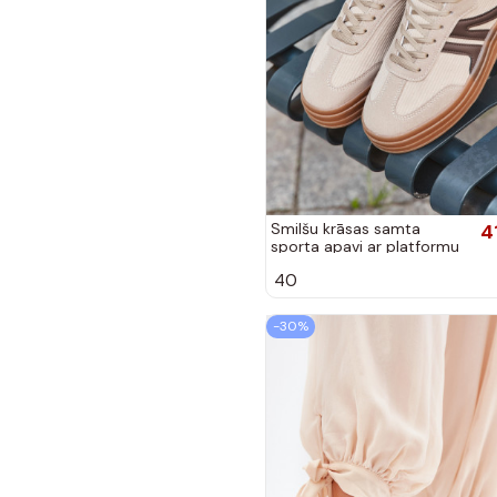
Smilšu krāsas samta
4
sporta apavi ar platformu
Corynelle
40
-30%