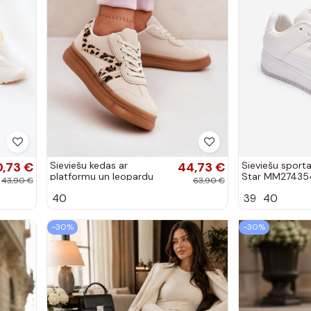
0,73 €
Sieviešu kedas ar
44,73 €
Sieviešu sporta
platformu un leopardu
Star MM274354
43,90 €
63,90 €
rakstu smilšu krāsā Totter
krāsā
40
39
40
-30%
-30%