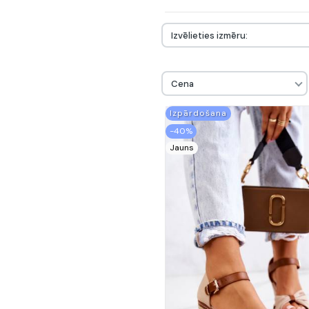
Izvēlieties izmēru:
Cena
Izpārdošana
-40%
Jauns