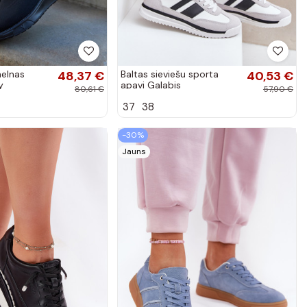
melnas
48,37 €
Baltas sieviešu sporta
40,53 €
y
apavi Galabis
80,61 €
57,90 €
37
38
-30%
Jauns