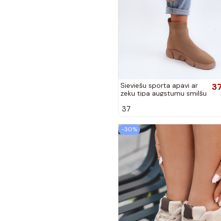
Sieviešu sporta apavi ar
3
zeķu tipa augstumu smilšu
krāsā Zirila
37
-30%