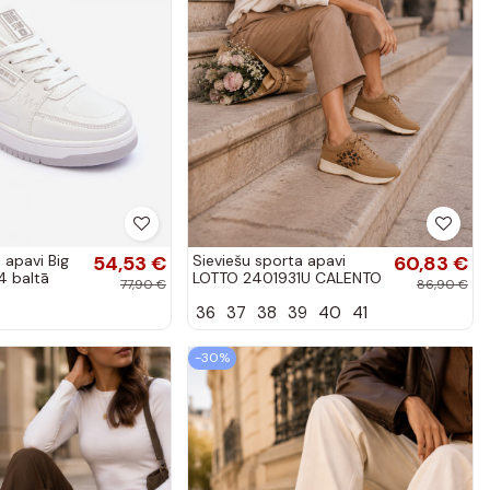
 apavi Big
54,53 €
Sieviešu sporta apavi
60,83 €
 baltā
LOTTO 2401931U CALENTO
77,90 €
86,90 €
brūnā krāsā ar leopardu
36
37
38
39
40
41
rakstu
-30%