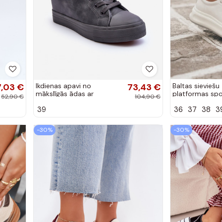
7,03 €
Ikdienas apavi no
73,43 €
Baltas sieviešu
mākslīgās ādas ar
platformas spo
52,90 €
104,90 €
platformu pelēkā krāsā Big
GOE SS2N402
39
36
37
38
3
Star MM274005
-30%
-30%