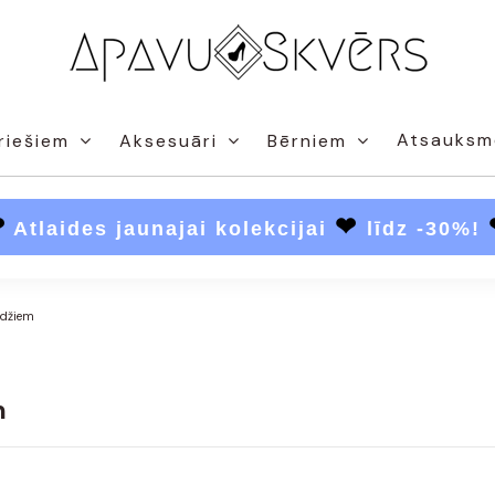
Atsauksm
riešiem
Aksesuāri
Bērniem
❤
❤
Atlaides jaunajai kolekcijai
līdz -30%!
džiem
m