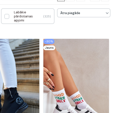
Labākie
Ātra piegāde
pārdošanas
325
apjomi
-30%
Jauns