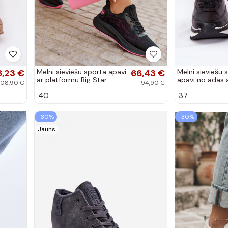
6,23 €
Melni sieviešu sporta apavi
66,43 €
Melni sieviešu 
ar platformu Big Star
apavi no ādas 
108,90 €
94,90 €
RR274523 HI-POLY
platformu Big 
40
37
SYSTEM
RR274A335
-30%
-30%
Jauns