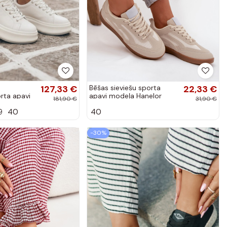
127,33 €
Bēšas sieviešu sporta
22,33 €
rta apavi
apavi modeļa Hanelor
181,90 €
31,90 €
1
9
40
40
-30%