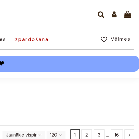
Vēlmes
es
Izpārdošana
❤
Jaunākie vispirms
120
1
2
3
…
16