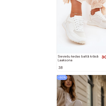
Sieviešu kedas baltā krāsā
3
Laaksona
38
-30%