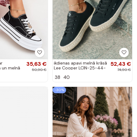
ar
35,63 €
ikdienas apavi melnā krāsā
52,43 €
a un melnā
Lee Cooper LCIN-25-44-
50,90 €
74,90 €
3216
38
40
-30%