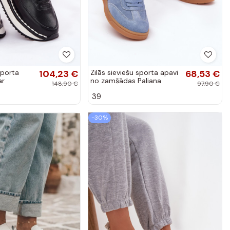
sporta
104,23 €
Zilās sieviešu sporta apavi
68,53 €
ar
no zamšādas Paliana
148,90 €
97,90 €
Star
39
-30%