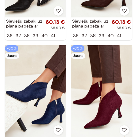
Sieviešu zābaki uz
60,13 €
Sieviešu zābaki uz
60,13 €
plāna papēža ar
plāna papēža ar
85,90 €
85,90 €
smailu purngalu
smailu purngalu
36
37
38
39
40
41
36
37
38
39
40
41
melnā krāsā
šokolādes krāsā
Bessia
Bessia
-30%
-30%
Jauns
Jauns