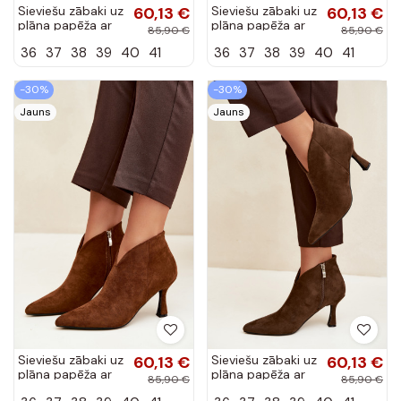
Sieviešu zābaki uz
60,13 €
Sieviešu zābaki uz
60,13 €
plāna papēža ar
plāna papēža ar
85,90 €
85,90 €
smailu purngalu
smailu purngalu
36
37
38
39
40
41
36
37
38
39
40
41
tumši zilā krāsā
bordo krāsā
Bessia
Bessia
-30%
-30%
Jauns
Jauns
Sieviešu zābaki uz
60,13 €
Sieviešu zābaki uz
60,13 €
plāna papēža ar
plāna papēža ar
85,90 €
85,90 €
smailu purngalu
smailu purngalu