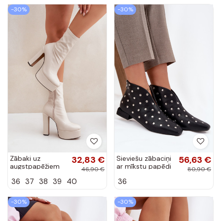
šokolādes krāsā
-30%
-30%
Zābaki uz
32,83 €
Sieviešu zābaciņi
56,63 €
augstpapēžiem
ar mīkstu papēdi
46,90 €
80,90 €
ar uzrakstu un
un sudraba
36
37
38
39
40
36
platformu ziloņu
rotājumiem
kaula krāsā
melnā krāsā
Tennira
Rosalind
-30%
-30%