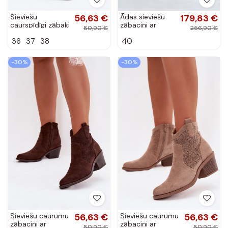
Sieviešu
56,63 €
Ādas sieviešu
179,83 €
caurspīdīgi zābaki
zābaciņi ar
80,90 €
256,90 €
ar papēžiem
platām
36
37
38
40
S.Barski HY61-
papēžiem
8013 melnā krāsā
06719-07
dzeltenā krāsā
-30%
-30%
Sieviešu caurumu
56,63 €
Sieviešu caurumu
56,63 €
zābaciņi ar
zābaciņi ar
80,90 €
80,90 €