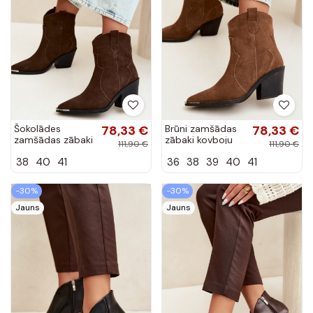
Šokolādes
78,33 €
Brūni zamšādas
78,33 €
zamšādas zābaki
zābaki kovboju
111,90 €
111,90 €
kovboju stilā ar
stilā ar
38
40
41
36
38
39
40
41
siltinājumu un
siltinājumu un
papēžiem Pelsa
papēžiem Pelsa
-30%
-30%
Jauns
Jauns