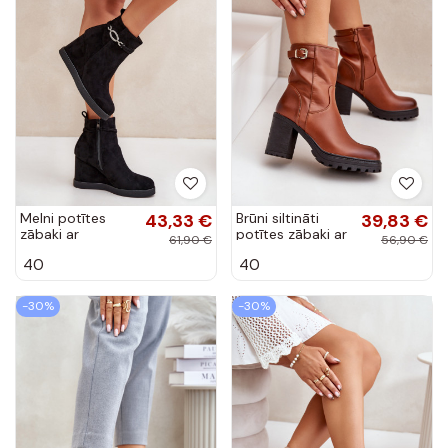
Melni potītes
43,33 €
Brūni siltināti
39,83 €
zābaki ar
potītes zābaki ar
61,90 €
56,90 €
platformu un
papēžiem un
40
40
dekorētiem
sprādzēm Selavia
papēžiem
Kaiviana
-30%
-30%