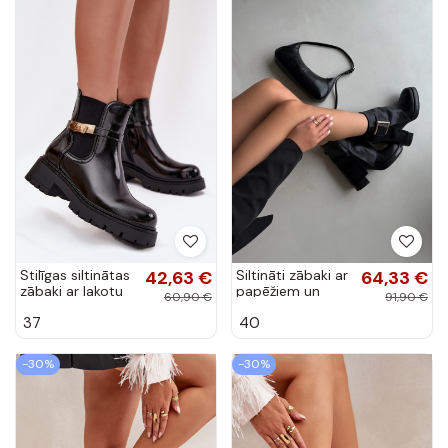
Stilīgas siltinātas
42,63 €
Siltināti zābaki ar
64,33 €
zābaki ar lakotu
papēžiem un
60,90 €
91,90 €
efektu un
zelta sprādzi
37
40
dekoratīviem
melnā krāsā
papēžiem melnā
Ylenara
krāsā Vivessa
-30%
-30%