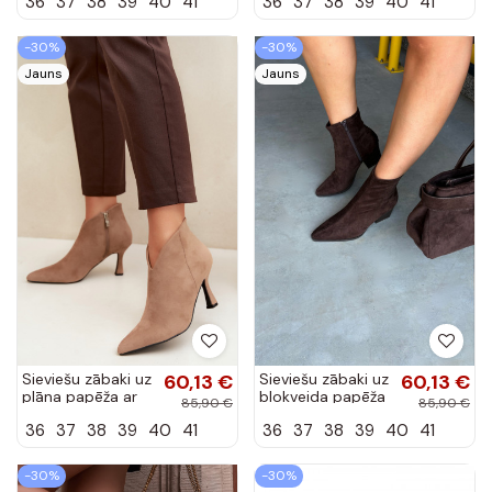
36
37
38
39
40
41
36
37
38
39
40
41
brūnā krāsā
haki krāsā Bessia
Bessia
-30%
-30%
Jauns
Jauns
Sieviešu zābaki uz
60,13 €
Sieviešu zābaki uz
60,13 €
plāna papēža ar
blokveida papēža
85,90 €
85,90 €
smailu purngalu
šokolādes krāsā
36
37
38
39
40
41
36
37
38
39
40
41
smilšu krāsā
Atina
Bessia
-30%
-30%