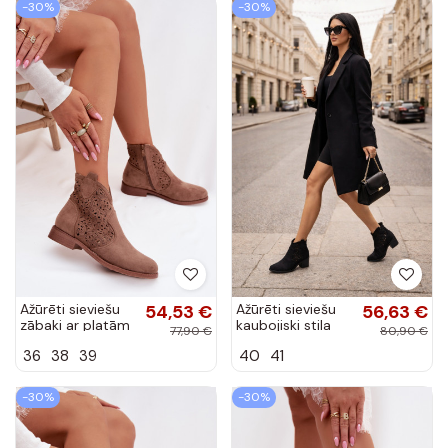
-30%
-30%
Ažūrēti sieviešu
54,53 €
Ažūrēti sieviešu
56,63 €
zābaki ar platām
kaubojiski stila
77,90 €
80,90 €
papēžiem
zābaki ar
36
38
39
40
41
S.Barski HY61-
papēžiem
8026 brūnā
S.Barski HY61-
krāsā
8012 melnā krāsā
-30%
-30%