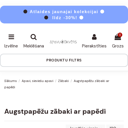
⚫
Atlaides jaunajai kolekcijai ⚫
⚫
līdz -30%! ⚫
0
Izvēlne
Meklēšana
Pierakstīties
Grozs
PRODUKTU FILTRS
Sākums
Apavi, sieviešu apavi
Zābaki
Augstpapēžu zābaki ar
papēdi
Augstpapēžu zābaki ar papēdi