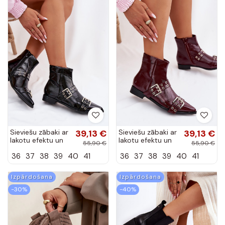
Sieviešu zābaki ar
39,13 €
Sieviešu zābaki ar
39,13 €
lakotu efektu un
lakotu efektu un
55,90 €
55,90 €
platām papēžiem
platām papēžiem
36
37
38
39
40
41
36
37
38
39
40
41
melnā krāsā
bordo krāsā
Hamira
Hamira
Izpārdošana
Izpārdošana
-30%
-40%