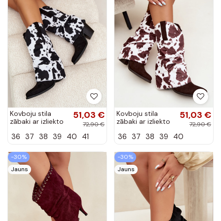
Kovboju stila
51,03 €
Kovboju stila
51,03 €
zābaki ar izliekto
zābaki ar izliekto
72,90 €
72,90 €
kāju un papēžiem
kāju un papēžiem
36
37
38
39
40
41
36
37
38
39
40
melnā krāsā Havie
brūnā krāsā Havie
-30%
-30%
Jauns
Jauns