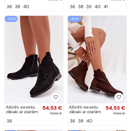
papēžiem
papēžiem
36
38
40
36
38
39
40
41
S.Barski HY61-
S.Barski HY61-
8013, šokolādes
8013, smilšu
krāsā
krāsā
-30%
-30%
Ažūrēti sieviešu
54,53 €
Ažūrēti sieviešu
54,53 €
zābaki ar platām
zābaki ar platām
77,90 €
77,90 €
papēžiem
papēžiem
36
36
38
40
S.Barski HY61-
S.Barski HY61-
8026 melnā
8026 šokolādes
krāsā
krāsā