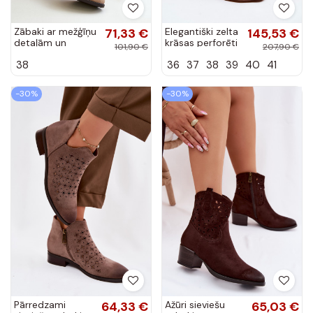
Zābaki ar mežģīņu
71,33 €
Elegantiški zelta
145,53 €
detaļām un
krāsas perforēti
101,90 €
207,90 €
papēžiem no
ādas zābaki ar
38
36
37
38
39
40
41
mākslīgās
platām
zamšādas smilšu
papēžiem Zazoo
krāsā Nevishiia
4078
-30%
-30%
Pārredzami
64,33 €
Ažūri sieviešu
65,03 €