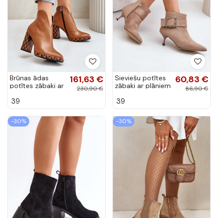
Brūnas ādas
161,63 €
Sieviešu potītes
60,83 €
potītes zābaki ar
zābaki ar plāniem
230,90 €
86,90 €
papēžiem Laura
papēžiem un
39
39
Messi 2836
sprādzēm smilšu
krāsā Nirilis
-30%
-30%