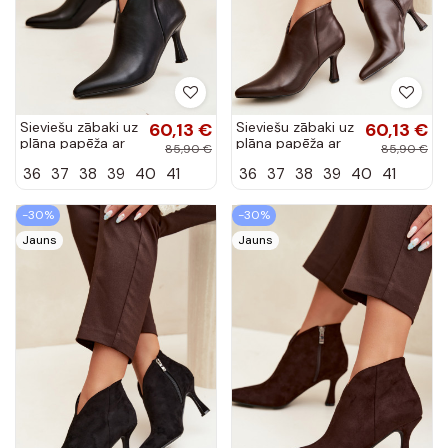
Sieviešu zābaki uz
60,13 €
Sieviešu zābaki uz
60,13 €
plāna papēža ar
plāna papēža ar
85,90 €
85,90 €
smailu purngalu
smailu purngalu
36
37
38
39
40
41
36
37
38
39
40
41
melnā krāsā
tumši brūnā krāsā
Bessia
Bessia
-30%
-30%
Jauns
Jauns