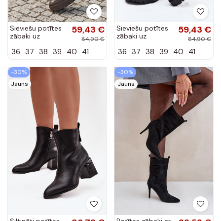
Sieviešu potītes
59,43 €
Sieviešu potītes
59,43 €
zābaki uz
zābaki uz
84,90 €
84,90 €
masīviem
masīviem
36
37
38
39
40
41
36
37
38
39
40
41
papēžiem un
papēžiem un
platformas brūnā
platformas
mākslīgā ādā
melnā mākslīgā
-30%
-30%
Elvianne
ādā Elvianne
Jauns
Jauns
Siltināti potītes
Potītes zābaki ar