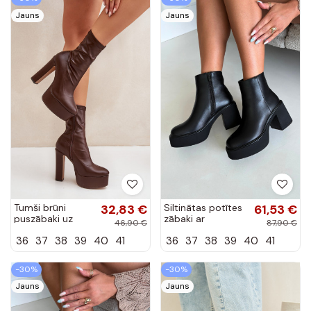
Jauns
Jauns
Tumši brūni
32,83 €
Siltinātas potītes
61,53 €
puszābaki uz
zābaki ar
46,90 €
87,90 €
papēžiem un
papēžiem un
36
37
38
39
40
41
36
37
38
39
40
41
platformas
platformu melnā
Tennira
krāsā Lurela
-30%
-30%
Jauns
Jauns