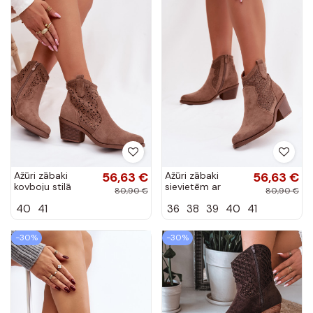
Ažūri zābaki
56,63 €
Ažūri zābaki
56,63 €
kovboju stilā
sievietēm ar
80,90 €
80,90 €
sievietēm ar
papēžiem
40
41
36
38
39
40
41
papēžiem
S.Barski HY61-
S.Barski HY61-
8013 brūnas
8012 brūnas
krāsas
-30%
-30%
krāsas