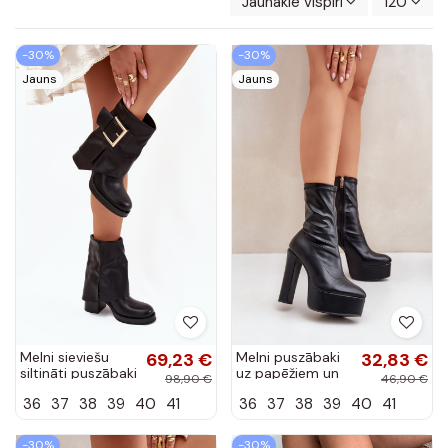
Jaunākie vispirms
120
-30%
-30%
Jauns
Jauns
Melni sieviešu
69,23 €
Melni puszābaki
32,83 €
siltināti puszābaki
uz papēžiem un
98,90 €
46,90 €
ar papēžiem un
platformas
36
37
38
39
40
41
36
37
38
39
40
41
zelta sprādzēm
Tennira
Milira
-30%
-30%