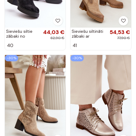
Sieviešu siltie
44,03 €
Sieviešu siltināti
54,53 €
zābaki no
zābaki ar
62,90 €
77,90 €
mākslīgās
mākslīgā
40
41
zamšādas ar
zamšādas
papēžiem melnā
papēžiem smilšu
krāsā Meriluna
krāsā Irissinae
-30%
-30%