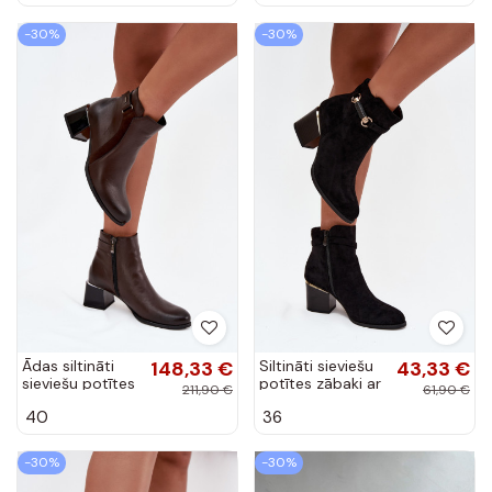
S.Barski HY52-
529
-30%
-30%
Ādas siltināti
148,33 €
Siltināti sieviešu
43,33 €
sieviešu potītes
potītes zābaki ar
211,90 €
61,90 €
zābaki ar
papēžiem un
40
36
papēžiem,
dekorētiem
šokolādes krāsā
papēžiem, melni
Zazoo 60563
Galissa
-30%
-30%