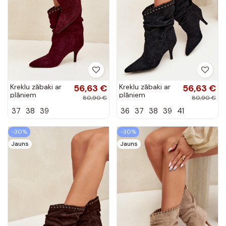
Kreklu zābaki ar
56,63 €
Kreklu zābaki ar
56,63 €
plāniem
plāniem
80,90 €
80,90 €
papēžiem bordo
papēžiem melnā
37
38
39
36
37
38
39
41
krāsā Herella
krāsā Herella
-30%
-30%
Jauns
Jauns