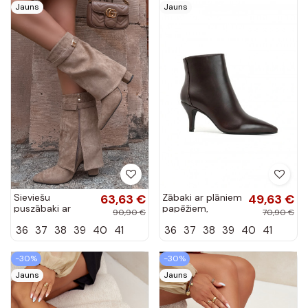
Jauns
Jauns
Sieviešu
63,63 €
Zābaki ar plāniem
49,63 €
puszābaki ar
papēžiem,
90,90 €
70,90 €
dekorētiem
smailiem
36
37
38
39
40
41
36
37
38
39
40
41
papēžiem khaki
purngaliem,
Luvielle
šokolādes
mākslīgās ādas
-30%
-30%
Niretta
Jauns
Jauns