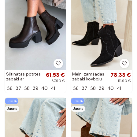
Siltinātas potītes
61,53 €
Melni zamšādas
78,33 €
zābaki ar
zābaki kovboju
87,90 €
111,90 €
papēžiem un
stilā ar
36
37
38
39
40
41
36
37
38
39
40
41
platformu
siltinājumu un
šokolādes krāsā
papēžiem Pelsa
Lurela
-30%
-30%
Jauns
Jauns