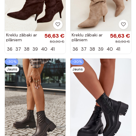
Kreklu zābaki ar
56,63 €
Kreklu zābaki ar
56,63 €
plāniem
plāniem
80,90 €
80,90 €
papēžiem
papēžiem smilšu
36
37
38
39
40
41
36
37
38
39
40
41
šokolādes krāsā
krāsā Herella
Herella
-30%
-30%
Jauns
Jauns