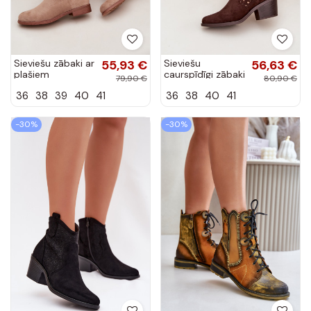
Sieviešu zābaki ar
55,93 €
Sieviešu
56,63 €
plašiem
caurspīdīgi zābaki
79,90 €
80,90 €
papēžiem un
kovboju stilā ar
36
38
39
40
41
36
38
40
41
caurspīdīgiem
papēžiem
elementiem
S.Barski HY61-
S.Barski HY61-
8012 šokolādes
-30%
-30%
8025...
krāsā