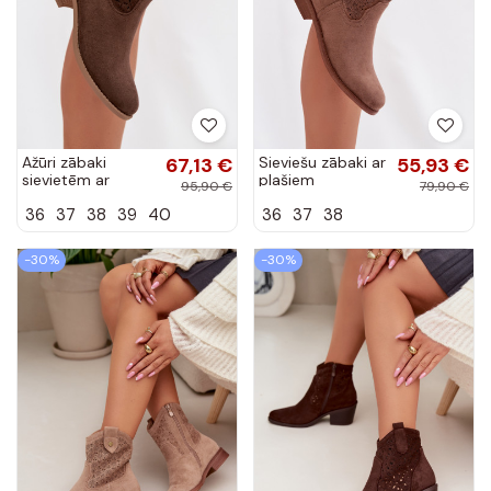
Ažūri zābaki
67,13 €
Sieviešu zābaki ar
55,93 €
sievietēm ar
plašiem
95,90 €
79,90 €
papēžiem brūnā
papēžiem un
36
37
38
39
40
36
37
38
krāsā Briavine
caurspīdīgiem
elementiem
S.Barski HY61-
-30%
-30%
8025...