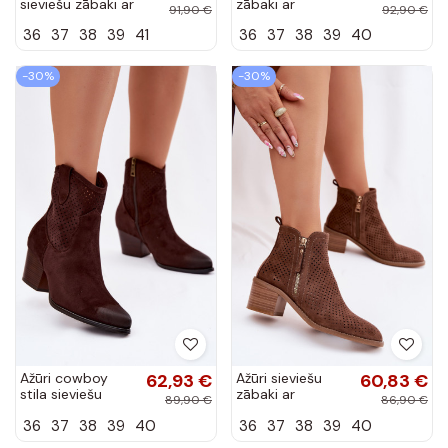
sieviešu zābaki ar
zābaki ar
91,90 €
92,90 €
platiem
papēžiem
36
37
38
39
41
36
37
38
39
40
papēžiem
Vinceza 58452
Vinceza 58626
šokolādes krāsā
smilšu krāsā
-30%
-30%
Ažūri cowboy
62,93 €
Ažūri sieviešu
60,83 €
stila sieviešu
zābaki ar
89,90 €
86,90 €
zābaki ar
papēžiem
36
37
38
39
40
36
37
38
39
40
papēžiem
Vinceza 58621
Vinceza 58150
brūnas krāsā