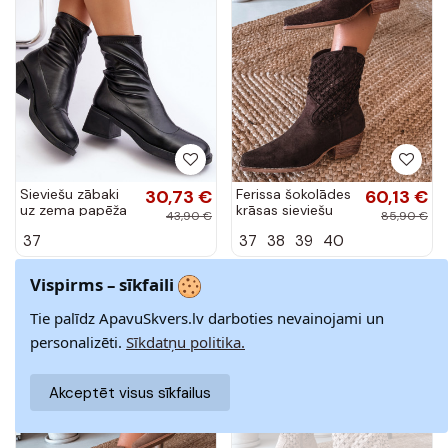
Sieviešu zābaki
30,73 €
Ferissa šokolādes
60,13 €
uz zema papēža
krāsas sieviešu
43,90 €
85,90 €
melnā krāsā
zābaciņi ar
37
37
38
39
40
„Aphroteia"
caurumiem un
papēžiem
Vispirms – sīkfaili
-30%
-30%
Tie palīdz ApavuSkvers.lv darboties nevainojami un
personalizēti.
Sīkdatņu politika.
Akceptēt visus sīkfailus