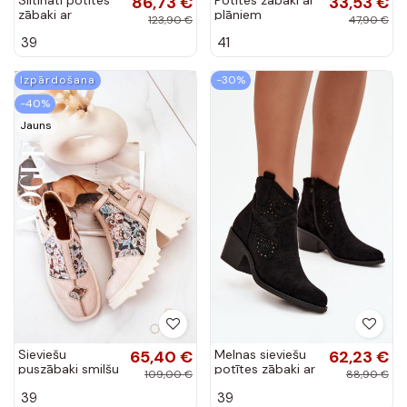
86,73 €
33,53 €
zābaki ar
plāniem
123,90 €
47,90 €
papēžiem no
papēžiem melnā
39
41
dabīgās ādas
krāsā Ellinore
Vinceza 66812
melnā krāsā
Izpārdošana
-30%
-40%
Jauns
Sieviešu
65,40 €
Melnas sieviešu
62,23 €
puszābaki smilšu
potītes zābaki ar
109,00 €
88,90 €
krāsas
izgriezumiem un
39
39
papēžiem