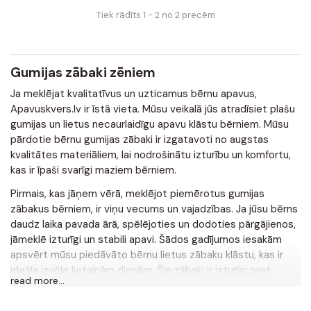
Tiek rādīts 1 - 2 no 2 precēm
Gumijas zābaki zēniem
Ja meklējat kvalitatīvus un uzticamus bērnu apavus,
Apavuskvers.lv ir īstā vieta. Mūsu veikalā jūs atradīsiet plašu
gumijas un lietus necaurlaidīgu apavu klāstu bērniem. Mūsu
pārdotie bērnu gumijas zābaki ir izgatavoti no augstas
kvalitātes materiāliem, lai nodrošinātu izturību un komfortu,
kas ir īpaši svarīgi maziem bērniem.
Pirmais, kas jāņem vērā, meklējot piemērotus gumijas
zābakus bērniem, ir viņu vecums un vajadzības. Ja jūsu bērns
daudz laika pavada ārā, spēlējoties un dodoties pārgājienos,
jāmeklē izturīgi un stabili apavi. Šādos gadījumos iesakām
apsvērt mūsu piedāvāto bērnu lietus zābaku klāstu, kas ir
ideāla izvēle lietainām dienām. Šie zābaki ir izturīgi pret
read more...
mitrumu un dubļiem, turklāt tiem ir izturīga zole un
pastiprinātas potītes.