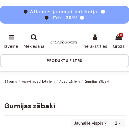
⚫
Atlaides jaunajai kolekcijai ⚫
⚫
līdz -30%! ⚫
0
Izvēlne
Meklēšana
Pierakstīties
Grozs
PRODUKTU FILTRS
Sākums
Apavi, apavi bērniem
Apavi zēniem
Gumijas zābaki
Gumijas zābaki
Jaunākie vispirms
2