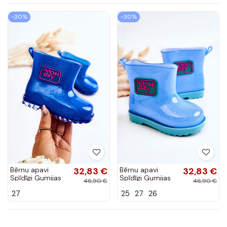
-30%
-30%
Bērnu apavi
32,83 €
Bērnu apavi
32,83 €
Spīdīgi Gumijas
Spīdīgi Gumijas
46,90 €
46,90 €
apavi tumši zilas
apavi Zilas krāsas
27
25
27
26
krāsas Rain
Rain