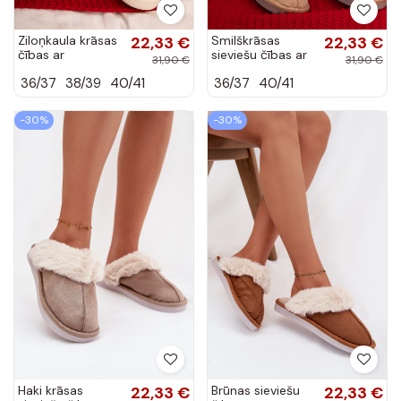
Ziloņkaula krāsas
22,33 €
Smilškrāsas
22,33 €
čības ar
sieviešu čības ar
31,90 €
31,90 €
kažokādu un
kažokādu Carisse
36/37
38/39
40/41
36/37
40/41
lentītēm Minella
-30%
-30%
Haki krāsas
22,33 €
Brūnas sieviešu
22,33 €