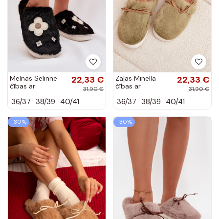
Melnas Selinne
22,33 €
Zaļas Minella
22,33 €
čības ar
čības ar
31,90 €
31,90 €
kažokādu un
kažokādu un
36/37
38/39
40/41
36/37
38/39
40/41
ziedu motīviem
lentītēm
-30%
-30%