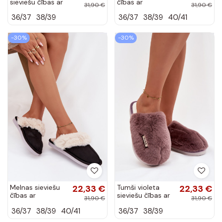
sieviešu čības ar
čības ar
31,90 €
31,90 €
kažokādu Carisse
kažokādu Carisse
36/37
38/39
36/37
38/39
40/41
-30%
-30%
Melnas sieviešu
22,33 €
Tumši violeta
22,33 €
čības ar
sieviešu čības ar
31,90 €
31,90 €
kažokādu Carisse
kažokādu Belinna
36/37
38/39
40/41
36/37
38/39