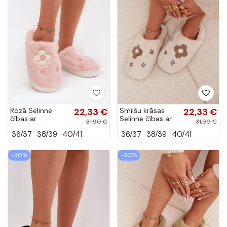
Rozā Selinne
22,33 €
Smilšu krāsas
22,33 €
čības ar
Selinne čības ar
31,90 €
31,90 €
kažokādu un
kažokādu un
36/37
38/39
40/41
36/37
38/39
40/41
ziedu motīviem
ziedu motīviem
-30%
-30%