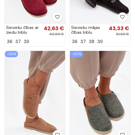
Sieviešu čības ar
42,63 €
Sieviešu mājas
43,33 €
ziedu Inblu
čības Inblu
60,90 €
61,90 €
CS000043
CS000045
36
37
39
36
37
38
39
borda krāsā
melnā krāsā
-30%
-30%