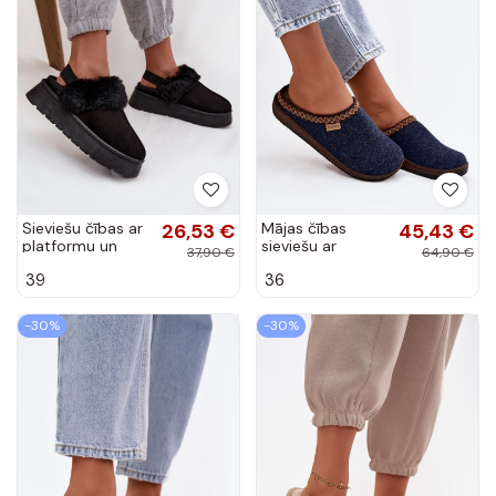
Sieviešu čības ar
26,53 €
Mājas čības
45,43 €
platformu un
sieviešu ar
37,90 €
64,90 €
kažokādu melnā
izšuvumu Inblu
39
36
krāsā "Linaris"
NL000009 tumši
zilas
-30%
-30%