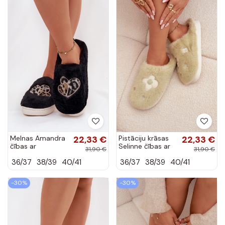
Melnas Amandra
22,33 €
Pistāciju krāsas
22,33 €
čības ar
Selinne čības ar
31,90 €
31,90 €
kažokādu un
kažokādu un
36/37
38/39
40/41
36/37
38/39
40/41
sirdīm
ziedu motīviem
-30%
-30%