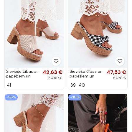
Sieviešu čības ar
42,63 €
Sieviešu čības ar
47,53 €
papēžiem un
papēžiem un
60,90 €
67,90 €
svītrām smilšu
rūtainiem
41
39
40
krāsā Poplina
rakstiem melnā
krāsā Turignella
-30%
-30%