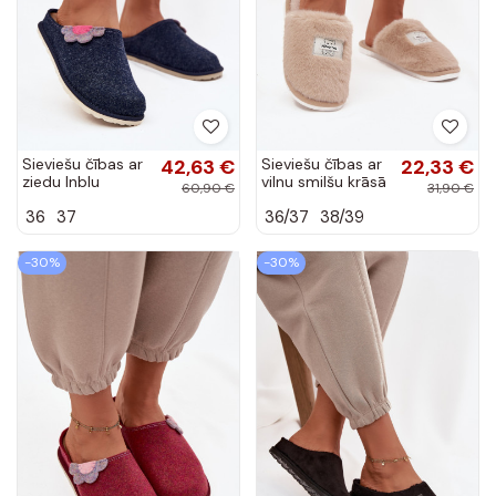
Sieviešu čības ar
42,63 €
Sieviešu čības ar
22,33 €
ziedu Inblu
vilnu smilšu krāsā
60,90 €
31,90 €
CS000043,
36
37
36/37
38/39
tumši zilā krāsā
-30%
-30%