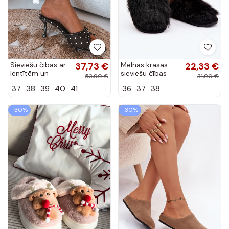
Sieviešu čības ar
37,73 €
Melnas krāsas
22,33 €
lentītēm un
sieviešu čības
53,90 €
31,90 €
punktiņiem uz
Katrisse ar
37
38
39
40
41
36
37
38
plāna papēža zaļā
kažokādu
krāsā Shinea
-30%
-30%