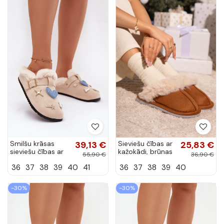
Smilšu krāsas
39,13 €
Sieviešu čības ar
25,83 €
sieviešu čības ar
kažokādi, brūnas
55,90 €
36,90 €
skaistām detaļām,
„Delissa"
36
37
38
39
40
41
36
37
38
39
40
sprādzēm,
siltinātas ar ādu
Thalora
-30%
-30%