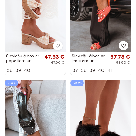
Sieviešu čības ar
47,53 €
Sieviešu čības ar
37,73 €
papēžiem un
lentītēm un
67,90 €
53,90 €
rūtainiem
punktiņiem uz
38
39
40
37
38
39
40
41
rakstiem smilšu
plāna papēža
krāsā Turignella
oranžā krāsā
Shinea
-30%
-30%