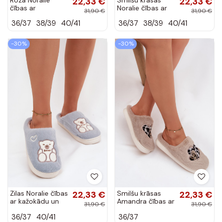
22,33 €
22,33 €
čības ar
Noralie čības ar
31,90 €
31,90 €
kažokādu un lāci
kažokādu un lāci
36/37
38/39
40/41
36/37
38/39
40/41
-30%
-30%
Zilas Noralie čības
22,33 €
Smilšu krāsas
22,33 €
ar kažokādu un
Amandra čības ar
31,90 €
31,90 €
lāci
kažokādu un
36/37
40/41
36/37
sirdīm