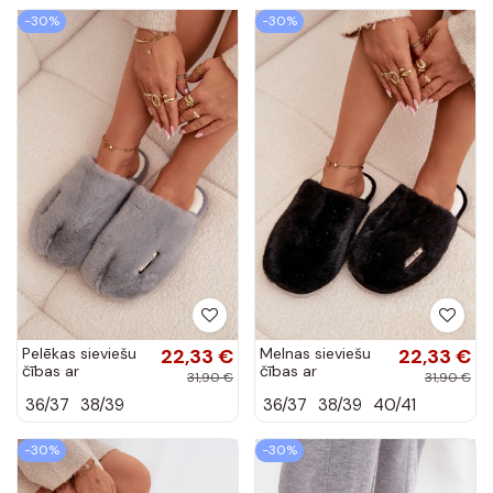
-30%
-30%
Pelēkas sieviešu
22,33 €
Melnas sieviešu
22,33 €
čības ar
čības ar
31,90 €
31,90 €
kažokādu Belinna
kažokādu Belinna
36/37
38/39
36/37
38/39
40/41
-30%
-30%