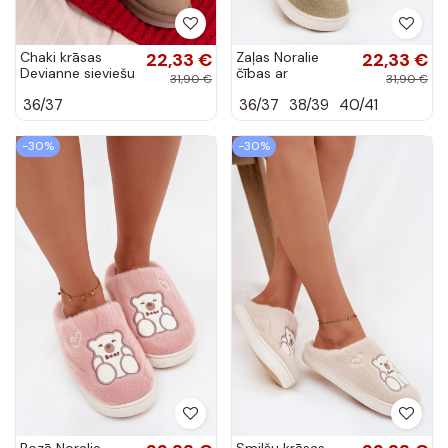
Chaki krāsas
22,33 €
Zaļas Noralie
22,33 €
Devianne sieviešu
čības ar
31,90 €
31,90 €
čības ar
kažokādu un lāci
36/37
36/37
38/39
40/41
kažokādu un
izšuvumu
-30%
-30%
Rozā Noralie
Smilšu krāsas