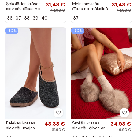
Šokolādes krāsas
31,43 €
Melni sieviešu
31,43 €
sieviešu čības no
čības no mākslīgā
44,90 €
44,90 €
mākslīgā zamša
zamša Kalvess
36
37
38
39
40
37
Kalvess
-30%
-30%
Pelēkas krāsas
43,33 €
Smilšu krāsas
34,93 €
sieviešu mājas
sieviešu čības ar
61,90 €
49,90 €
čības Inblu
ādu Iseline