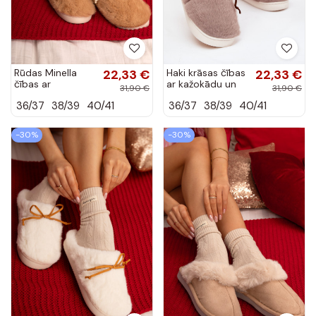
Rūdas Minella
22,33 €
Haki krāsas čības
22,33 €
čības ar
ar kažokādu un
31,90 €
31,90 €
kažokādu un
lentītēm Minella
36/37
38/39
40/41
36/37
38/39
40/41
lentītēm
-30%
-30%