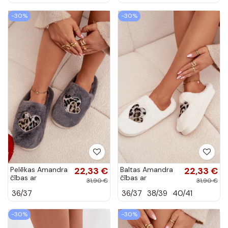
-30%
-30%
Pelēkas Amandra
22,33 €
Baltas Amandra
22,33 €
čības ar
čības ar
31,90 €
31,90 €
kažokādu un
kažokādu un
36/37
36/37
38/39
40/41
sirdīm
sirdīm
-30%
-30%