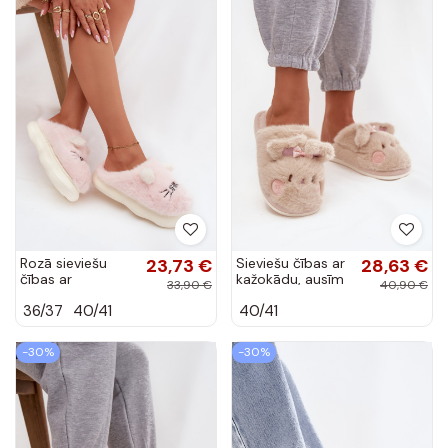
Rozā sieviešu
23,73 €
Sieviešu čības ar
28,63 €
čības ar
kažokādu, ausīm
33,90 €
40,90 €
kažokādu un
un lentīti smilšu
36/37
40/41
40/41
smaidu Lexira
krāsā Corayne
-30%
-30%