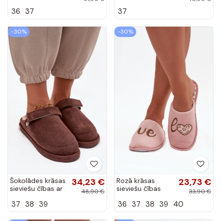
CS000047 rozā
siksniņām,
36
37
37
krāsā
siltinātas ar
kažokādu
iekšpusē Rilena
-30%
-30%
Šokolādes krāsas
34,23 €
Rozā krāsas
23,73 €
sieviešu čības ar
sieviešu čības
48,90 €
33,90 €
siksniņām,
„LOVE Vinceza
37
38
39
36
37
38
39
40
siltinātas ar
19960"
kažokādu
iekšpusē Rilena