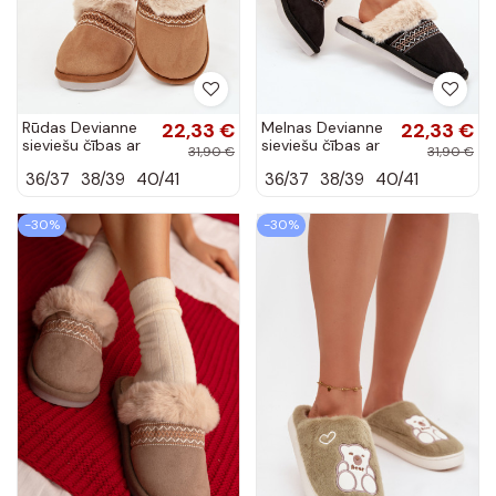
Rūdas Devianne
22,33 €
Melnas Devianne
22,33 €
sieviešu čības ar
sieviešu čības ar
31,90 €
31,90 €
kažokādu un
kažokādu un
36/37
38/39
40/41
36/37
38/39
40/41
izšuvumu
izšuvumu
-30%
-30%