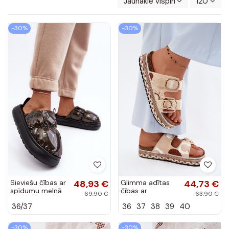
Jaunākie vispirms
120
-30%
-30%
Sieviešu čības ar
48,93 €
Glimma adītas
44,73 €
spīdumu melnā
čības ar
69,90 €
63,90 €
krāsā Big Star
platformu un
36/37
36
37
38
39
40
MM274130
sprādzēm smilšu
krāsā
-30%
-30%