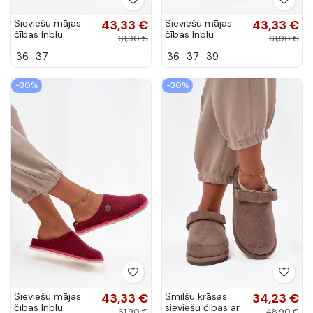
Sieviešu mājas
43,33 €
Sieviešu mājas
43,33 €
čības Inblu
čības Inblu
61,90 €
61,90 €
CS000045
CS000047 zaļā
36
37
36
37
39
brūnā krāsā
krāsā
-30%
-30%
Sieviešu mājas
43,33 €
Smilšu krāsas
34,23 €
čības Inblu
sieviešu čības ar
61,90 €
48,90 €