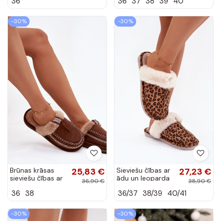
36
36
37
38
39
40
ED000031
-30%
-30%
Brūnas krāsas
25,83 €
Sieviešu čības ar
27,23 €
sieviešu čības ar
ādu un leoparda
36,90 €
38,90 €
ādu un izšuvumu
rakstu Aceline
36
38
36/37
38/39
40/41
Perivelle
-30%
-30%