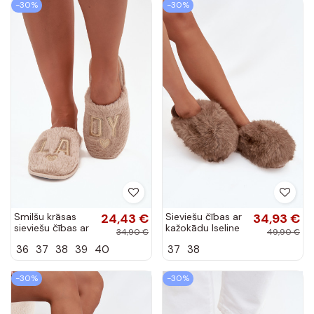
-30%
-30%
Smilšu krāsas
24,43 €
Sieviešu čības ar
34,93 €
sieviešu čības ar
kažokādu Iseline
34,90 €
49,90 €
kažokādu „LADY
brūnā krāsā
36
37
38
39
40
37
38
Vinceza 19958"
-30%
-30%