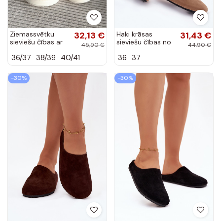
Ziemassvētku
32,13 €
Haki krāsas
31,43 €
sieviešu čības ar
sieviešu čības no
45,90 €
44,90 €
stirnām un
mākslīgā zamša
36/37
38/39
40/41
36
37
kažokādu,
Kalvess
smilškrāsā Ilianne
-30%
-30%