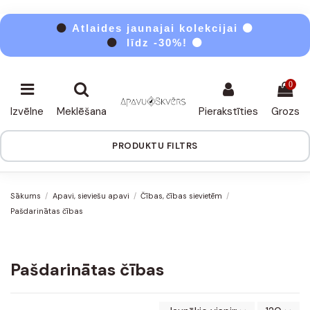
⚫
Atlaides jaunajai kolekcijai ⚫
⚫
līdz -30%! ⚫
0
Izvēlne
Meklēšana
Pierakstīties
Grozs
PRODUKTU FILTRS
Sākums
Apavi, sieviešu apavi
Čības, čības sievietēm
Pašdarinātas čības
Pašdarinātas čības