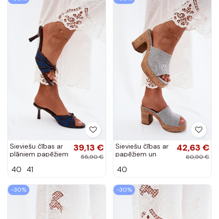
Sieviešu čības ar
39,13 €
Sieviešu čības ar
42,63 €
plāniem papēžiem
papēžiem un
55,90 €
60,90 €
džinsa audumā
svītrām melnā
40
41
40
Orchidia
krāsā Poplina
-30%
-30%