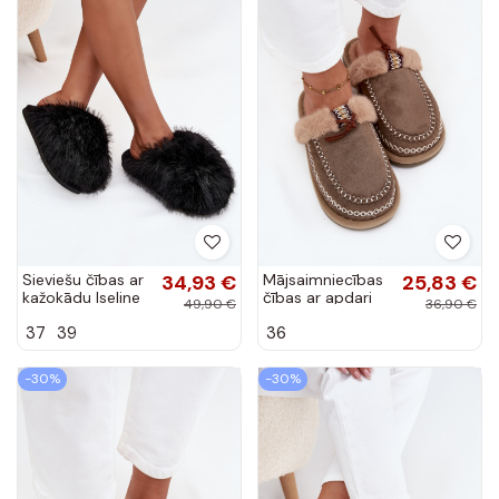
Sieviešu čības ar
34,93 €
Mājsaimniecības
25,83 €
kažokādu Iseline
čības ar apdari
49,90 €
36,90 €
melnā krāsā
un izšuvumu, zaļā
37
39
36
krāsā Perivelle
-30%
-30%