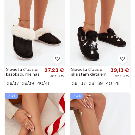
Sieviešu čības ar
27,23 €
Sieviešu čības ar
39,13 €
kažokādi, melnas
skaistām detalēm
38,90 €
55,90 €
„Zanelia"
un sprādzēm,
36/37
38/39
40/41
36
37
38
39
40
41
siltinātas ar
kažokādi iekšpusē,
melnas...
-30%
-30%