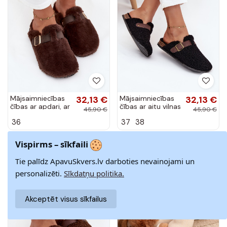
Mājsaimniecības
32,13 €
Mājsaimniecības
32,13 €
čības ar apdari, ar
čības ar aitu vilnas
45,90 €
45,90 €
platformu,
tipa apdari, melnā
36
37
38
siksnām un
krāsā Lorivine
sprādzēm, brūnā
krāsā Noraline
Vispirms – sīkfaili
-30%
-30%
Tie palīdz ApavuSkvers.lv darboties nevainojami un
personalizēti.
Sīkdatņu politika.
Akceptēt visus sīkfailus