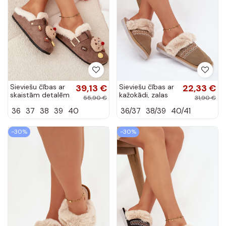
Sieviešu čības ar
39,13 €
Sieviešu čības ar
22,33 €
skaistām detalēm
kažokādi, zaļas
55,90 €
31,90 €
un sprādzēm,
„Haftem
36
37
38
39
40
36/37
38/39
40/41
siltinātas ar
Devianne"
kažokādi iekšpusē,
brūnas...
-30%
-30%