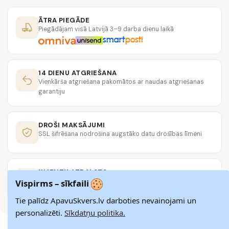
ĀTRA PIEGĀDE
Piegādājam visā Latvijā 3–9 darba dienu laikā
14 DIENU ATGRIEŠANA
Vienkārša atgriešana pakomātos ar naudas atgriešanas
garantiju
DROŠI MAKSĀJUMI
SSL šifrēšana nodrošina augstāko datu drošības līmeni
KLIENTU ATBALSTS
Rakstiet mums
hello@apavuskvers.lv
Vispirms – sīkfaili
Tie palīdz ApavuSkvers.lv darboties nevainojami un
personalizēti.
Sīkdatņu politika.