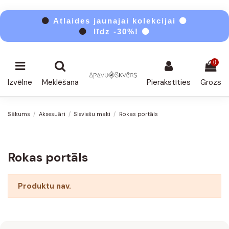
⚫
Atlaides jaunajai kolekcijai ⚫
⚫
līdz -30%! ⚫
0
Izvēlne
Meklēšana
Pierakstīties
Grozs
Sākums
Aksesuāri
Sieviešu maki
Rokas portāls
Rokas portāls
Produktu nav.