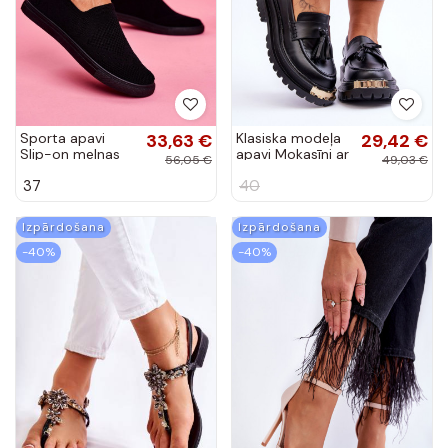
Sporta apavi
33,63 €
Klasiska modeļa
29,42 €
Slip-on melnas
apavi Mokasīni ar
56,05 €
49,03 €
krāsas Big Star
bārkstīm melnas
37
40
FF274A609
krāsas Lonisa
Izpārdošana
Izpārdošana
-40%
-40%