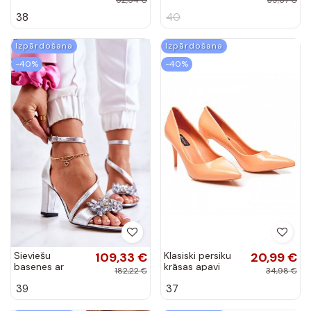
Nude
krāsā Rosalia
38
40
Izpārdošana
Izpārdošana
-40%
-40%
Sieviešu
109,33 €
Klasiski persiku
20,99 €
basenes ar
krāsas apavi
182,22 €
34,98 €
mirdzumu
YES-366-1OR
39
37
Sudraba krāsas
Ramona