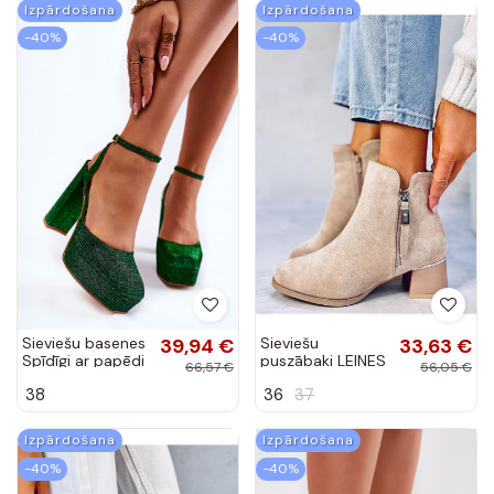
Izpārdošana
Izpārdošana
-40%
-40%
Sieviešu basenes
39,94 €
Sieviešu
33,63 €
Spīdīgi ar papēdi
puszābaki LEINES
66,57 €
56,05 €
Zaļas krāsas
BEIGE
38
36
37
Rosel
Izpārdošana
Izpārdošana
-40%
-40%