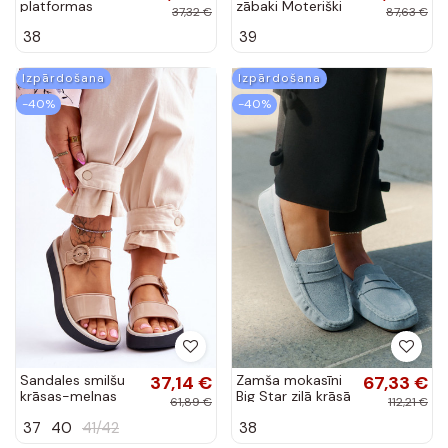
platformas
zābaki Moteriški
37,32 €
87,63 €
basenes rozā
ar papēžiem ar
38
39
krāsas Elsie
izgriezumiem
Plecionką
ziloņkaula krāsā...
Izpārdošana
Izpārdošana
-40%
-40%
Sandales smilšu
37,14 €
Zamša mokasīni
67,33 €
krāsas-melnas
Big Star zilā krāsā
61,89 €
112,21 €
krāsas
37
40
41/42
38