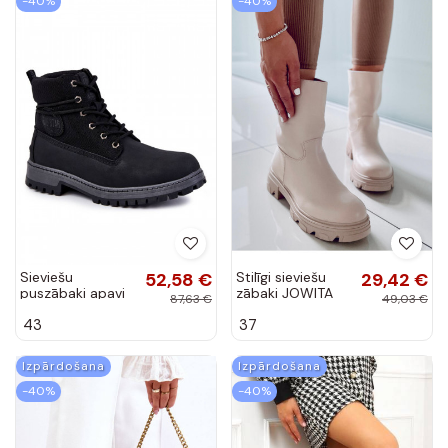
-40%
-40%
Sieviešu
52,58 €
Stilīgi sieviešu
29,42 €
puszābaki apavi
zābaki JOWITA
87,63 €
49,03 €
Memory Foam
BEIGE
43
37
Big Star
KK174206 melnas
krāsas
Izpārdošana
Izpārdošana
-40%
-40%