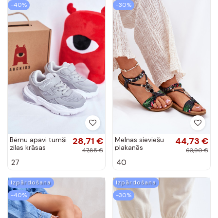
-40%
-30%
Bērnu apavi tumši
28,71 €
Melnas sieviešu
44,73 €
zilas krāsas
plakanās
47,85 €
63,90 €
ABCKIDS
sandales ar
27
40
pinumiem un
dekorācijām,
Artiker 56C1318
Izpārdošana
Izpārdošana
-40%
-30%