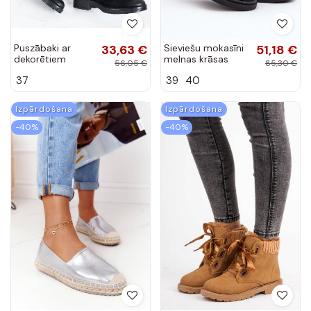
Puszābaki ar
33,63 €
Sieviešu mokasīni
51,18 €
dekorētiem
melnas krāsas
56,05 €
85,30 €
papēžiem
Keelana
37
39
40
VINCEZA
Izpārdošana
Izpārdošana
-40%
-40%