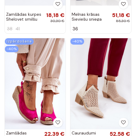
Zamšādas kurpes
18,18 €
Melnas krāsas
51,18 €
Shelovet smilšu
Sieviešu sniega
30,30 €
85,30 €
krāsas
zābaki ar
38
41
36
kažokādu Shelovet
Izpārdošana
-40%
-40%
Zamšādas
22,39 €
Cauraudumi
52,58 €