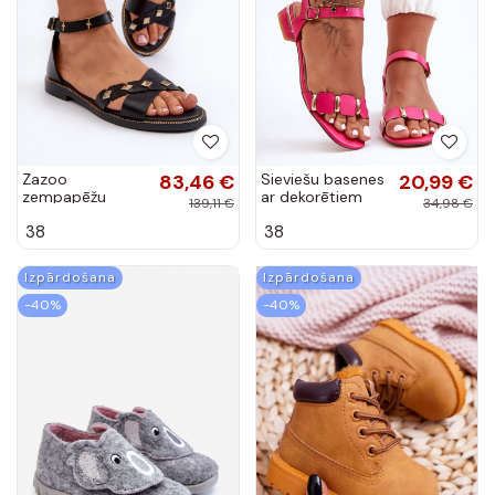
Zazoo
83,46 €
Sieviešu basenes
20,99 €
zempapēžu
ar dekorētiem
139,11 €
34,98 €
Sieviešu basenes
papēžiem
38
38
melnas krāsas
zempapēžu rozā
krāsas Adissa
Izpārdošana
Izpārdošana
-40%
-40%