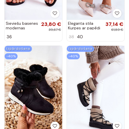
Sieviešu basenes
23,80 €
Eleganta stila
37,14 €
modernas
Kurpes ar papēdi
39,67 €
61,89 €
iešļūcenes ar
ar bantītēm
36
38
40
mirdzošiem
smilšu krāsas
spīdumiņiem
Hettie
melnas krāsas
Izpārdošana
Izpārdošana
Solea
-40%
-40%