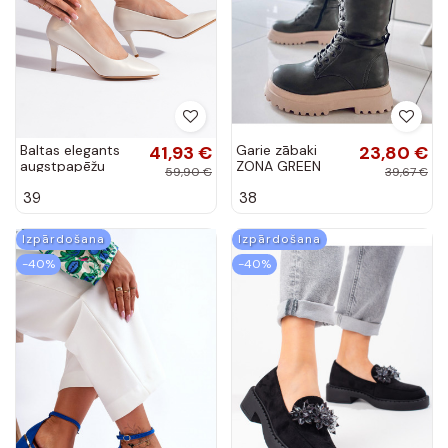
Baltas elegants
41,93 €
Garie zābaki
23,80 €
augstpapēžu
ZONA GREEN
59,90 €
39,67 €
kurpes
39
38
Izpārdošana
Izpārdošana
-40%
-40%