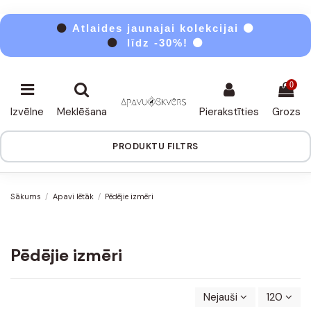
⚫
Atlaides jaunajai kolekcijai ⚫
⚫
līdz -30%! ⚫
0
Izvēlne
Meklēšana
Pierakstīties
Grozs
PRODUKTU FILTRS
Sākums
Apavi lētāk
Pēdējie izmēri
Pēdējie izmēri
Nejauši
120