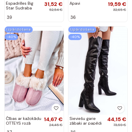
Espadrilles Big
31,52 €
Apavi
19,59 €
Star Sudraba
52,54 €
32,65 €
krāsas
39
36
Izpārdošana
Izpārdošana
-40%
-40%
Čības ar kažokādu
14,67 €
Sieviešu garie
44,15 €
OTTEYS rozā
zābaki ar papēdi
24,45 €
73,59 €
krāsā
melnas krāsas