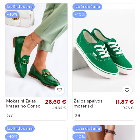
Izpārdošana
Izpārdošana
-40%
-40%
Mokasīni Zaļas
26,60 €
Žalios spalvos
11,87 €
krāsas no Coriso
moteriški
44,34 €
19,78 €
laisvalaikio bateliai
37
36
Andy Z A8865GR
Izpārdošana
Izpārdošana
-40%
-40%