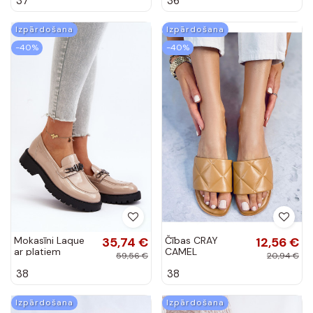
37
36
Jeine
Izpārdošana
Izpārdošana
-40%
-40%
Mokasīni Laque
35,74 €
Čības CRAY
12,56 €
ar platiem
CAMEL
59,56 €
20,94 €
papēžiem smilšu
38
38
krāsas Ezoma
Izpārdošana
Izpārdošana