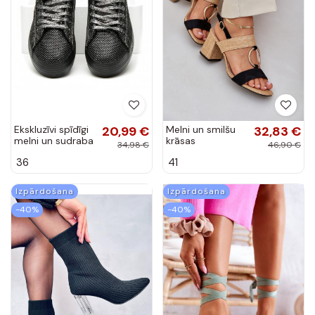
Ekskluzīvi spīdīgi
20,99 €
Melni un smilšu
32,83 €
melni un sudraba
krāsas
34,98 €
46,90 €
platformas apavi
augstpapēžu
36
41
AB-37S
kurpes Afleeria
Izpārdošana
Izpārdošana
-40%
-40%