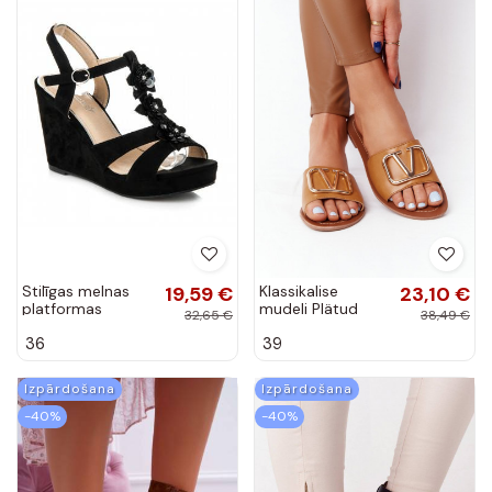
Stilīgas melnas
19,59 €
Klassikalise
23,10 €
platformas
mudeli Plätud
32,65 €
38,49 €
sandales B501B
pruunid värvi
36
39
Vicky
Izpārdošana
Izpārdošana
-40%
-40%