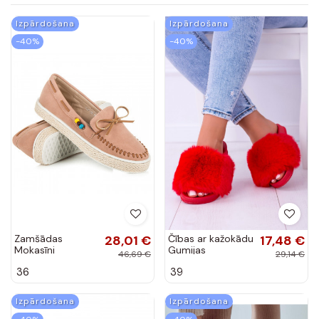
Izpārdošana
Izpārdošana
-40%
-40%
Zamšādas
28,01 €
Čības ar kažokādu
17,48 €
Mokasīni
Gumijas
46,69 €
29,14 €
36
39
Izpārdošana
Izpārdošana