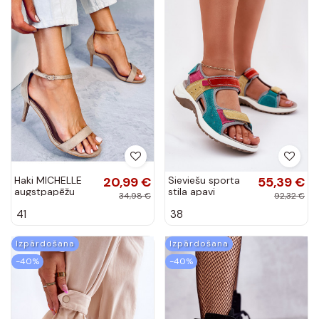
Haki MICHELLE
20,99 €
Sieviešu sporta
55,39 €
augstpapēžu
stila apavi
34,98 €
92,32 €
kurpes ar plānu
dažādās krāsās
41
38
papēdi
Izpārdošana
Izpārdošana
-40%
-40%