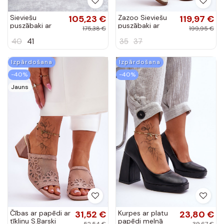
Sieviešu
105,23 €
Zazoo Sieviešu
119,97 €
puszābaki ar
puszābaki ar
175,38 €
199,95 €
papēdi melnas
rāvējslēdzējiem
40
41
35
37
krāsas
Zelta krāsas
Izpārdošana
Izpārdošana
-40%
-40%
Jauns
Čības ar papēdi ar
31,52 €
Kurpes ar platu
23,80 €
tīkliņu S.Barski
papēdi melnā
52,54 €
39,67 €