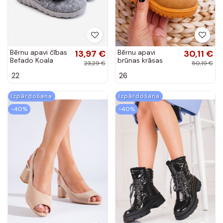
Bērnu apavi čības
13,97 €
Bērnu apavi
30,11 €
Befado Koala
brūnas krāsas
23,29 €
50,19 €
620P001 Pelēkas
22
26
krāsas
Izpārdošana
Izpārdošana
-40%
-40%