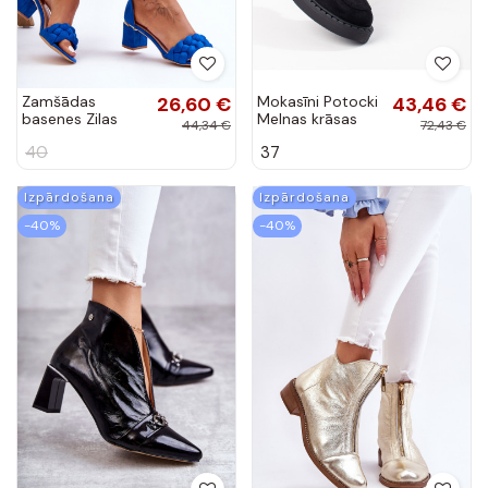
Zamšādas
26,60 €
Mokasīni Potocki
43,46 €
basenes Zilas
Melnas krāsas
44,34 €
72,43 €
krāsas Essenza
40
37
Izpārdošana
Izpārdošana
-40%
-40%