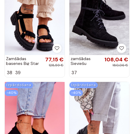
Zamšādas
77,15 €
zamšādas
108,04 €
basenes Big Star
Sieviešu
128,59 €
180,06 €
melnas krāsas
puszābaki ar
38
39
37
rāvējslēdzējiem
Nicole 2754
melnas krāsas
Izpārdošana
Izpārdošana
-40%
-40%