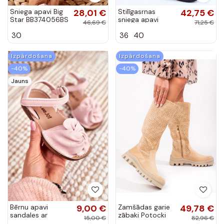
Sniega apavi Big
28,01 €
Stilīgasrnas
42,75 €
Star BB374056BS
sniega apavi
46,69 €
71,25 €
melnas krāsas
šņorējami smilšu
30
36
40
krāsas-melnas
krāsas Carrios
Izpārdošana
Izpārdošana
-40%
-40%
Jauns
Bērnu apavi
9,00 €
Zamšādas garie
49,78 €
sandales ar
zābaki Potocki
15,00 €
82,96 €
lipīgām aizdarēm