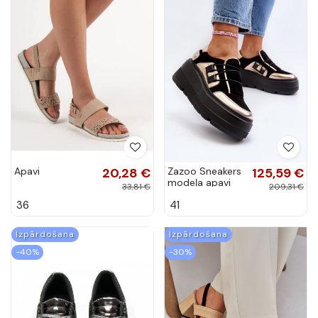
Apavi
20,28 €
Zazoo Sneakers
125,59 €
modeļa apavi
33,81 €
209,31 €
melnas krāsas
36
41
Izpārdošana
Izpārdošana
-40%
-30%