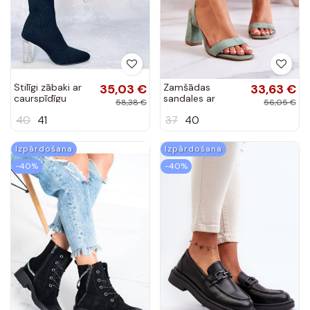
Stilīgi zābaki ar
35,03 €
Zamšādas
33,63 €
caurspīdīgu
sandales ar
58,38 €
56,05 €
papēdi DESTANI
papēdi zaļas
40
41
37
40
BLACK
krāsas Sharlene
Izpārdošana
Izpārdošana
-40%
-40%