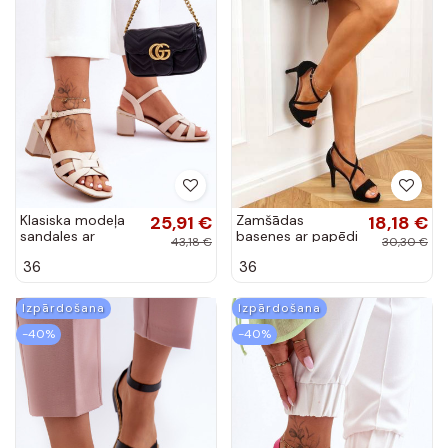
Klasiska modeļa
25,91 €
Zamšādas
18,18 €
sandales ar
basenes ar papēdi
43,18 €
30,30 €
papēdi smilšu
36
36
krāsas Misty
Izpārdošana
Izpārdošana
-40%
-40%