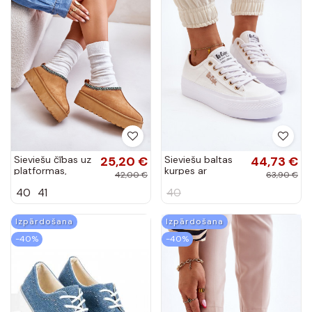
Sieviešu čības uz
25,20 €
Sieviešu baltas
44,73 €
platformas,
kurpes ar
42,00 €
63,90 €
brūnas Neroma
platformu Lee
40
41
40
Cooper LCW-
24-31-2725
Izpārdošana
Izpārdošana
-40%
-40%