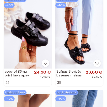
BAT_L1330 PINK
-40%
-40%
copy of Bērnu
24,50 €
Stilīgas Sieviešu
23,80 €
brīvā laika apavi
basenes melnas
40,83 €
39,67 €
ar lipīgām
krāsas Astana
22
38
aizdarēm Big
Star JJ374110 -
Pelēkas krāsas
Izpārdošana
Izpārdošana
-40%
-40%