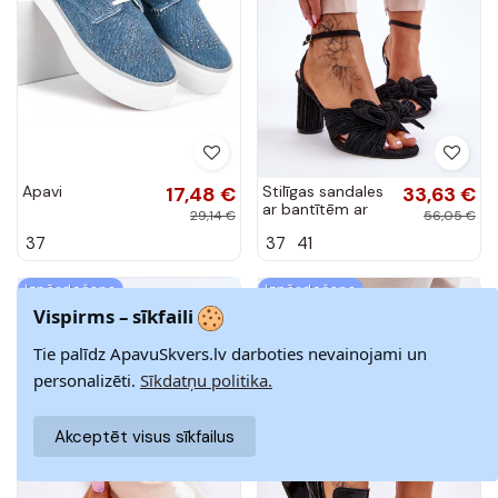
Apavi
17,48 €
Stilīgas sandales
33,63 €
ar bantītēm ar
29,14 €
56,05 €
papēdi melnas
37
37
41
krāsas Callum
Izpārdošana
Izpārdošana
Vispirms – sīkfaili
-40%
-40%
Jauns
Tie palīdz ApavuSkvers.lv darboties nevainojami un
personalizēti.
Sīkdatņu politika.
Akceptēt visus sīkfailus