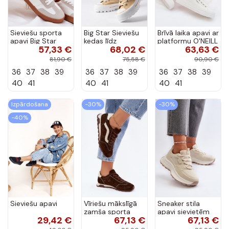
Sieviešu sporta
Big Star Sieviešu
Brīvā laika apavi ar
apavi Big Star
kedas līdz
platformu O'NEILL
57,33 €
68,02 €
63,63 €
RR274804 baltā
potītēm
SPINNA C INOMEN
krāsā
smilškrāsas
LOIN
81,90 €
75,58 €
90,90 €
LL274160
90261009.02A
36
37
38
39
36
37
38
39
36
37
38
39
baltā krāsā
40
41
40
41
40
41
Izpārdošana
-30%
-30%
-40%
Sieviešu apavi
Vīriešu mākslīgā
Sneaker stila
zamša sporta
apavi sievietēm
29,42 €
67,13 €
67,13 €
apavi ar
HI-POLY SYSTEM
platformu
Big Star