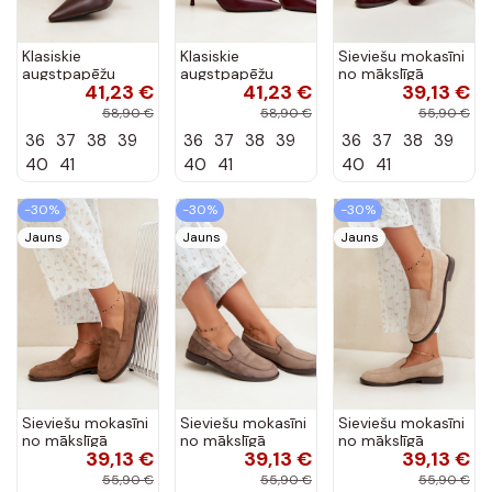
Klasiskie
Klasiskie
Sieviešu mokasīni
augstpapēžu
augstpapēžu
no mākslīgā
41,23 €
41,23 €
39,13 €
kurpes no
kurpes no
zamša, bordo
mākslīgās ādas,
mākslīgās ādas,
krāsā Laisie
58,90 €
58,90 €
55,90 €
šokolādes Nesha
bordo Nesha
36
37
38
39
36
37
38
39
36
37
38
39
40
41
40
41
40
41
-30%
-30%
-30%
Jauns
Jauns
Jauns
Sieviešu mokasīni
Sieviešu mokasīni
Sieviešu mokasīni
no mākslīgā
no mākslīgā
no mākslīgā
39,13 €
39,13 €
39,13 €
zamša, brūnā
zamša, māla
zamša, smilšu
krāsā Laisie
krāsā Laisie
krāsā Laisie
55,90 €
55,90 €
55,90 €