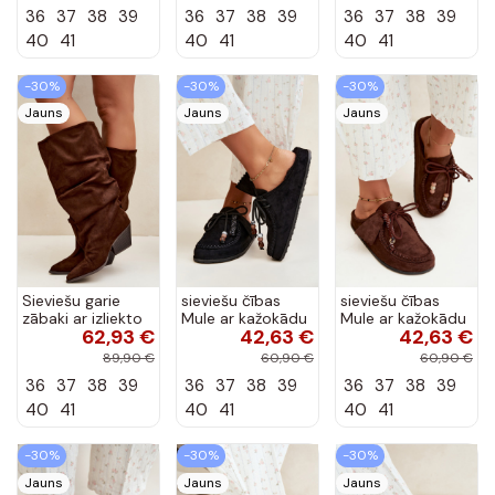
36
37
38
39
36
37
38
39
36
37
38
39
40
41
40
41
40
41
-30%
-30%
-30%
Jauns
Jauns
Jauns
Sieviešu garie
sieviešu čības
sieviešu čības
zābaki ar izliekto
Mule ar kažokādu
Mule ar kažokādu
62,93 €
42,63 €
42,63 €
augšdaļu un
melnā krāsā Melia
šokolādes krāsā
papēžiem no
Melia
89,90 €
60,90 €
60,90 €
zamšā, brūni
36
37
38
39
36
37
38
39
36
37
38
39
Durela
40
41
40
41
40
41
-30%
-30%
-30%
Jauns
Jauns
Jauns