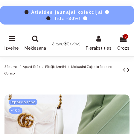
⚫
Atlaides jaunajai kolekcijai ⚫
⚫
līdz -30%! ⚫
0
Izvēlne
Meklēšana
Pierakstīties
Grozs
Sākums
Apavi lētāk
Pēdējie izmēri
Mokasīni Zaļas krāsas no
Coriso
Izpārdošana
-40%