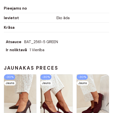
Pieejams no
Ievietot
Eko āda
Krāsa
Atsauce
BAT_2561-5 GREEN
Ir noliktavā
1 Vienība
JAUNĀKĀS PRECES
-30%
-30%
-30%
Jauns
Jauns
Jauns