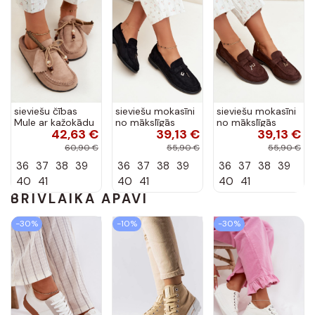
sieviešu čības
sieviešu mokasīni
sieviešu mokasīni
Mule ar kažokādu
no mākslīgās
no mākslīgās
42,63 €
39,13 €
39,13 €
smilšu krāsā Melia
zamšā melnā
zamšā šokolādes
krāsā Raylie
krāsā Raylie
60,90 €
55,90 €
55,90 €
36
37
38
39
36
37
38
39
36
37
38
39
40
41
40
41
40
41
BRĪVLAIKĀ APAVI
-30%
-10%
-30%