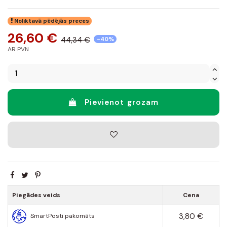
Noliktavā pēdējās preces
26,60 €
44,34 €
-40%
AR PVN
Pievienot grozam
Piegādes veids
Cena
3,80 €
SmartPosti pakomāts