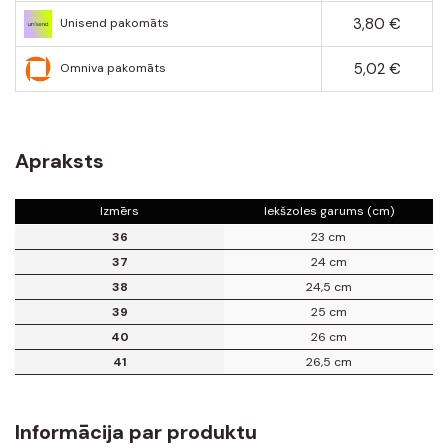
3,80 €
Unisend pakomāts
5,02 €
Omniva pakomāts
Apraksts
Izmērs
Iekšzoles garums (cm)
36
23 cm
37
24 cm
38
24,5 cm
39
25 cm
40
26 cm
41
26,5 cm
Informācija par produktu