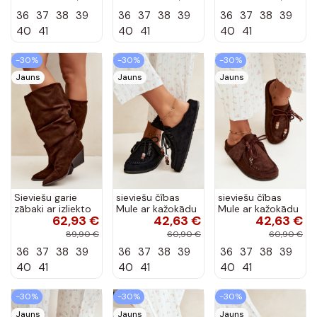
36
37
38
39
36
37
38
39
36
37
38
39
40
41
40
41
40
41
-30%
-30%
-30%
Jauns
Jauns
Jauns
Sieviešu garie
sieviešu čības
sieviešu čības
zābaki ar izliekto
Mule ar kažokādu
Mule ar kažokādu
62,93 €
42,63 €
42,63 €
augšdaļu un
melnā krāsā Melia
šokolādes krāsā
papēžiem no
Melia
89,90 €
60,90 €
60,90 €
zamšā, brūni
36
37
38
39
36
37
38
39
36
37
38
39
Durela
40
41
40
41
40
41
-30%
-30%
-30%
Jauns
Jauns
Jauns