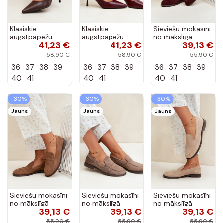
Klasiskie
Klasiskie
Sieviešu mokasīni
augstpapēžu
augstpapēžu
no mākslīgā
41,23 €
41,23 €
39,13 €
kurpes no
kurpes no
zamša, bordo
mākslīgās ādas,
mākslīgās ādas,
krāsā Laisie
58,90 €
58,90 €
55,90 €
šokolādes Nesha
bordo Nesha
36
37
38
39
36
37
38
39
36
37
38
39
40
41
40
41
40
41
-30%
-30%
-30%
Jauns
Jauns
Jauns
Sieviešu mokasīni
Sieviešu mokasīni
Sieviešu mokasīni
no mākslīgā
no mākslīgā
no mākslīgā
39,13 €
39,13 €
39,13 €
zamša, brūnā
zamša, māla
zamša, smilšu
krāsā Laisie
krāsā Laisie
krāsā Laisie
55,90 €
55,90 €
55,90 €