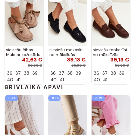
sieviešu čības
sieviešu mokasīni
sieviešu mokasīni
Mule ar kažokādu
no mākslīgās
no mākslīgās
42,63 €
39,13 €
39,13 €
smilšu krāsā Melia
zamšā melnā
zamšā šokolādes
krāsā Raylie
krāsā Raylie
60,90 €
55,90 €
55,90 €
36
37
38
39
36
37
38
39
36
37
38
39
40
41
40
41
40
41
BRĪVLAIKĀ APAVI
-30%
-10%
-30%