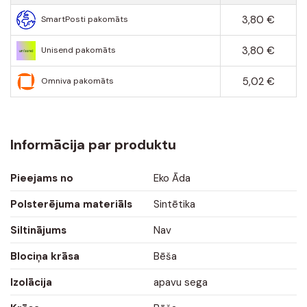
3,80 €
SmartPosti pakomāts
3,80 €
Unisend pakomāts
5,02 €
Omniva pakomāts
Informācija par produktu
Pieejams no
Eko Āda
Polsterējuma materiāls
Sintētika
Siltinājums
Nav
Blociņa krāsa
Bēša
Izolācija
apavu sega