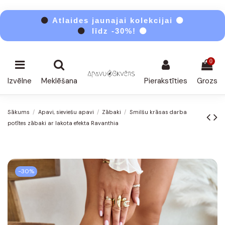
⚫
Atlaides jaunajai kolekcijai ⚫
⚫
līdz -30%! ⚫
0
Izvēlne
Meklēšana
Pierakstīties
Grozs
Sākums
Apavi, sieviešu apavi
Zābaki
Smilšu krāsas darba
potītes zābaki ar lakota efekta Ravanthia
-30%