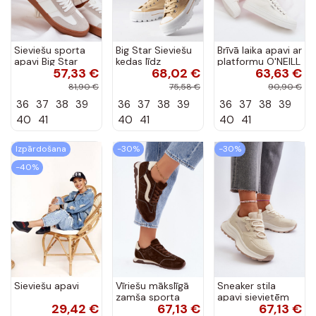
Sieviešu sporta
Big Star Sieviešu
Brīvā laika apavi ar
apavi Big Star
kedas līdz
platformu O'NEILL
57,33 €
68,02 €
63,63 €
RR274804 baltā
potītēm
SPINNA C INOMEN
krāsā
smilškrāsas
LOIN
81,90 €
75,58 €
90,90 €
LL274160
90261009.02A
36
37
38
39
36
37
38
39
36
37
38
39
baltā krāsā
40
41
40
41
40
41
Izpārdošana
-30%
-30%
-40%
Sieviešu apavi
Vīriešu mākslīgā
Sneaker stila
zamša sporta
apavi sievietēm
29,42 €
67,13 €
67,13 €
apavi ar
HI-POLY SYSTEM