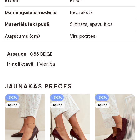
Krāsa
Bēša
Dominējošais modelis
Bez raksta
Materiāls iekšpusē
Siltināts, apavu filcs
Augstums (cm)
Virs potītes
Atsauce
088 BEIGE
Ir noliktavā
1 Vienība
JAUNĀKĀS PRECES
-30%
-30%
-30%
Jauns
Jauns
Jauns