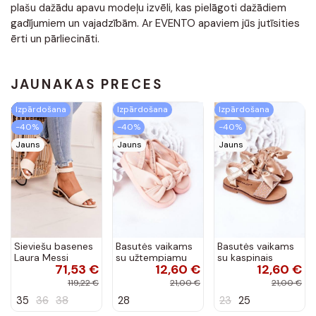
plašu dažādu apavu modeļu izvēli, kas pielāgoti dažādiem
gadījumiem un vajadzībām. Ar EVENTO apaviem jūs jutīsities
ērti un pārliecināti.
JAUNĀKĀS PRECES
Izpārdošana
Izpārdošana
Izpārdošana
-40%
-40%
-40%
Jauns
Jauns
Jauns
Sieviešu basenes
Basutės vaikams
Basutės vaikams
Laura Messi
su užtempiamu
su kaspinais
71,53 €
12,60 €
12,60 €
smilšu krāsas
užsegimu rožinės
aukso spalvos
spalvos
119,22 €
21,00 €
21,00 €
35
36
38
28
23
25