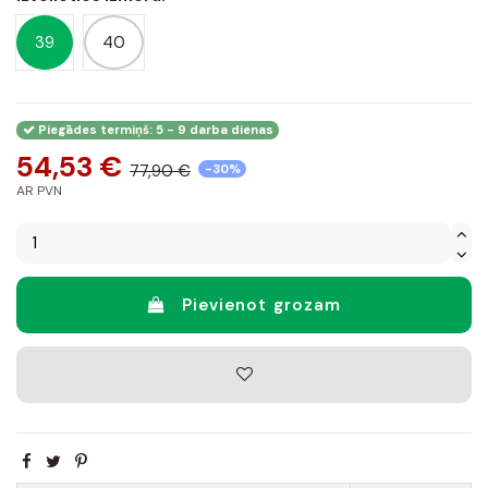
39
40
Piegādes termiņš: 5 - 9 darba dienas
54,53 €
77,90 €
-30%
AR PVN
Pievienot grozam