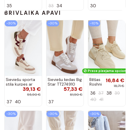
35
33
34
30
BRĪVLAIKĀ APAVI
-30%
-30%
-10%
Prece pieejama opcionāli
Sieviešu sporta
Sieviešu kedas Big
Bēšas
16,84 €
stila kurpes ar
Star TT274910
Roshni
18,71 €
39,13 €
57,33 €
platformu un
baltā krāsā
sporta
36
37
38
39
zelta krāsas
kedas
55,90 €
81,90 €
detaļām, smilšu
40
41
37
40
37
krāsā, Zalvra
-30%
-30%
-30%