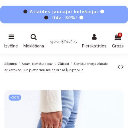
⚫
Atlaides jaunajai kolekcijai ⚫
⚫
līdz -30%! ⚫
0
Izvēlne
Meklēšana
Pierakstīties
Grozs
Sākums
Apavi, sieviešu apavi
Zābaki
Sieviešu sniega zābaki
ar kažokādu un platformu melnā krāsā Ījungtabilla
-30%