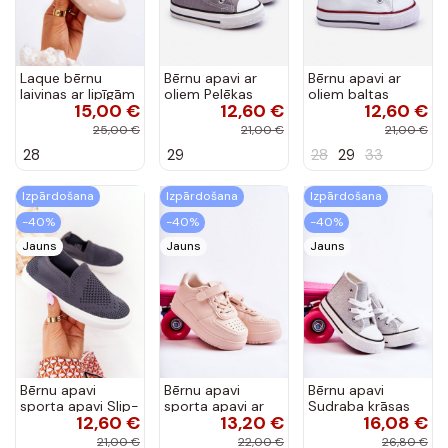
Laque bērnu
Bērnu apavi ar
Bērnu apavi ar
laiviņas ar lipīgām
oļiem Pelēkas
oļiem baltas
15,00 €
12,60 €
12,60 €
aizdarēm
krāsas Filemon
krāsas Filemon
Ziloņkaula krāsas
25,00 €
21,00 €
21,00 €
Carla
28
29
28
29
33
Izpārdošana
Izpārdošana
Izpārdošana
-40%
-40%
-40%
Jauns
Jauns
Jauns
Bērnu apavi
Bērnu apavi
Bērnu apavi
sporta apavi Slip-
sporta apavi ar
Sudraba krāsas
12,60 €
13,20 €
16,08 €
On Big Star
lipīgām aizdarēm
Catrina
pelēkas krāsas
Rozā krāsas Elike
21,00 €
22,00 €
26,80 €