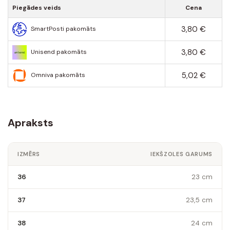
Piegādes veids
Cena
3,80 €
SmartPosti pakomāts
3,80 €
Unisend pakomāts
5,02 €
Omniva pakomāts
Apraksts
IZMĒRS
IEKŠZOLES GARUMS
36
23 cm
37
23,5 cm
38
24 cm