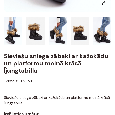
Sieviešu sniega zābaki ar kažokādu
un platformu melnā krāsā
Ījungtabilla
Zīmols:
EVENTO
Sieviešu sniega zābaki ar kažokādu un platformu melnā krāsā
Ījungtabilla
Izvēlieties izmēru: