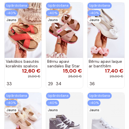
Izpārdošana
Izpārdošana
Izpārdošana
-40%
-40%
-40%
Jauns
Jauns
Jauns
Vaikiškos basutės
Bērnu apavi
Bērnu apavi laque
koralinės spalvos
sandales Big Star
ar bantītēm
12,60 €
15,00 €
17,40 €
rozā krāsas
baltas krāsas
Zolly
21,00 €
25,00 €
29,00 €
33
29
34
36
Izpārdošana
Izpārdošana
Izpārdošana
-40%
-40%
-40%
Jauns
Jauns
Jauns