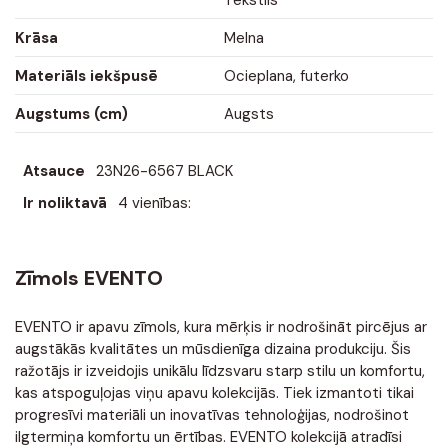
Krāsa
Melna
Materiāls iekšpusē
Ocieplana, futerko
Augstums (cm)
Augsts
Atsauce
23N26-6567 BLACK
Ir noliktavā
4 vienības:
Zīmols EVENTO
EVENTO ir apavu zīmols, kura mērķis ir nodrošināt pircējus ar
augstākās kvalitātes un mūsdienīga dizaina produkciju. Šis
ražotājs ir izveidojis unikālu līdzsvaru starp stilu un komfortu,
kas atspoguļojas viņu apavu kolekcijās. Tiek izmantoti tikai
progresīvi materiāli un inovatīvas tehnoloģijas, nodrošinot
ilgtermiņa komfortu un ērtības. EVENTO kolekcijā atradīsi