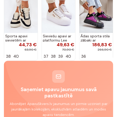
Sporta apavi
Sieviešu apavi ar
Ādas sporta stila
sievietēm ar
platformu Lee
zābaki ar
44,73 €
49,63 €
186,83 €
platformu ar
Cooper LCW-24-
platformu Tai
leopardu rakstu
31-2725 baltas
Turiciejka 06767-
63,90 €
70,90 €
266,90 €
melnā krāsā
krāsas
15, rozā krāsā
38
40
37
38
39
40
36
Lorori
Saņemiet apavu jaunumus savā
pastkastītē
Abonējiet ApavuSkvers.lv jaunumus un pirmie uzziniet par
jaunākajām kolekcijām, ekskluzīvām atlaidēm un modes
apavu tendencēm.