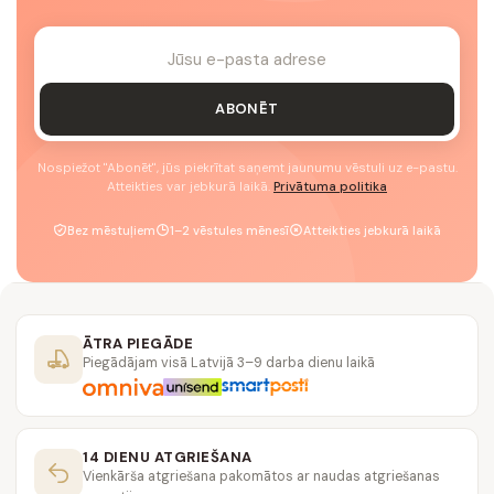
ABONĒT
Nospiežot "Abonēt", jūs piekrītat saņemt jaunumu vēstuli uz e-pastu.
Atteikties var jebkurā laikā.
Privātuma politika
Bez mēstuļiem
1–2 vēstules mēnesī
Atteikties jebkurā laikā
ĀTRA PIEGĀDE
Piegādājam visā Latvijā 3–9 darba dienu laikā
14 DIENU ATGRIEŠANA
Vienkārša atgriešana pakomātos ar naudas atgriešanas