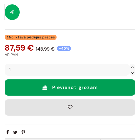
41
Noliktavā pēdējās preces
87,59 €
145,99 €
-40%
AR PVN
Pievienot grozam