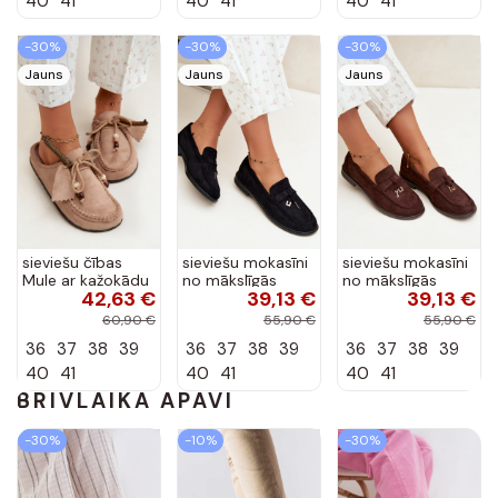
40
41
40
41
40
41
-30%
-30%
-30%
Jauns
Jauns
Jauns
sieviešu čības
sieviešu mokasīni
sieviešu mokasīni
Mule ar kažokādu
no mākslīgās
no mākslīgās
42,63 €
39,13 €
39,13 €
smilšu krāsā Melia
zamšā melnā
zamšā šokolādes
krāsā Raylie
krāsā Raylie
60,90 €
55,90 €
55,90 €
36
37
38
39
36
37
38
39
36
37
38
39
40
41
40
41
40
41
BRĪVLAIKĀ APAVI
-30%
-10%
-30%