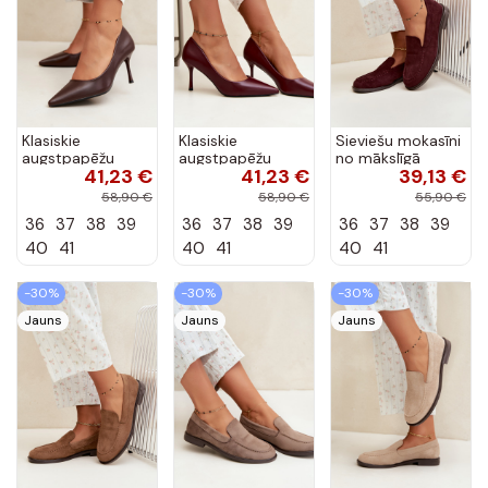
Klasiskie
Klasiskie
Sieviešu mokasīni
augstpapēžu
augstpapēžu
no mākslīgā
41,23 €
41,23 €
39,13 €
kurpes no
kurpes no
zamša, bordo
mākslīgās ādas,
mākslīgās ādas,
krāsā Laisie
58,90 €
58,90 €
55,90 €
šokolādes Nesha
bordo Nesha
36
37
38
39
36
37
38
39
36
37
38
39
40
41
40
41
40
41
-30%
-30%
-30%
Jauns
Jauns
Jauns