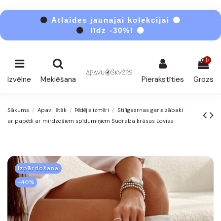
⚫
Atlaides jaunajai kolekcijai ⚫
⚫
līdz -30%! ⚫
0
Izvēlne
Meklēšana
Pierakstīties
Grozs
Sākums
Apavi lētāk
Pēdējie izmēri
Stilīgasrnas garie zābaki
ar papēdi ar mirdzošiem spīdumiņiem Sudraba krāsas Lovisa
Izpārdošana
-40%