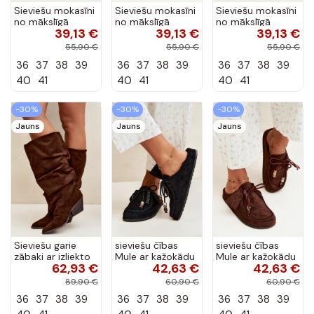
Sieviešu mokasīni
Sieviešu mokasīni
Sieviešu mokasīni
no mākslīgā
no mākslīgā
no mākslīgā
39,13 €
39,13 €
39,13 €
zamša, brūnā
zamša, māla
zamša, smilšu
krāsā Laisie
krāsā Laisie
krāsā Laisie
55,90 €
55,90 €
55,90 €
36
37
38
39
36
37
38
39
36
37
38
39
40
41
40
41
40
41
-30%
-30%
-30%
Jauns
Jauns
Jauns
Sieviešu garie
sieviešu čības
sieviešu čības
zābaki ar izliekto
Mule ar kažokādu
Mule ar kažokādu
62,93 €
42,63 €
42,63 €
augšdaļu un
melnā krāsā Melia
šokolādes krāsā
papēžiem no
Melia
89,90 €
60,90 €
60,90 €
zamšā, brūni
36
37
38
39
36
37
38
39
36
37
38
39
Durela