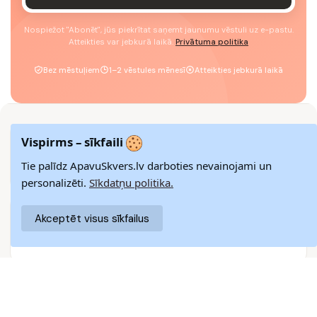
Nospiežot "Abonēt", jūs piekrītat saņemt jaunumu vēstuli uz e-pastu.
Atteikties var jebkurā laikā.
Privātuma politika
Bez mēstuļiem
1–2 vēstules mēnesī
Atteikties jebkurā laikā
Vispirms – sīkfaili
ĀTRA PIEGĀDE
Piegādājam visā Latvijā 3–9 darba dienu laikā
Tie palīdz ApavuSkvers.lv darboties nevainojami un
personalizēti.
Sīkdatņu politika.
14 DIENU ATGRIEŠANA
Akceptēt visus sīkfailus
Vienkārša atgriešana pakomātos ar naudas atgriešanas
garantiju
DROŠI MAKSĀJUMI
SSL šifrēšana nodrošina augstāko datu drošības līmeni