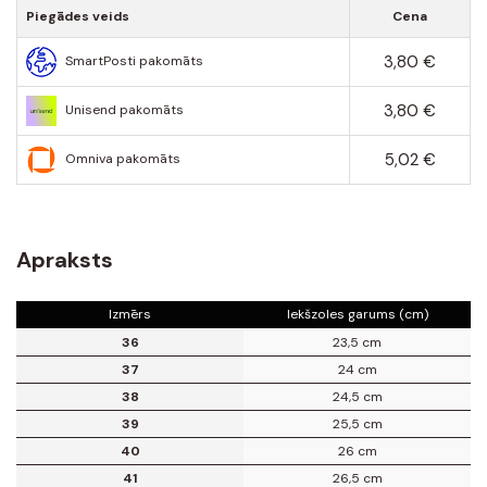
Piegādes veids
Cena
3,80 €
SmartPosti pakomāts
3,80 €
Unisend pakomāts
5,02 €
Omniva pakomāts
Apraksts
Izmērs
Iekšzoles garums (cm)
36
23,5 cm
37
24 cm
38
24,5 cm
39
25,5 cm
40
26 cm
41
26,5 cm