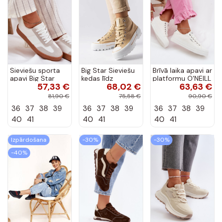
Sieviešu sporta
Big Star Sieviešu
Brīvā laika apavi ar
apavi Big Star
kedas līdz
platformu O'NEILL
57,33 €
68,02 €
63,63 €
RR274804 baltā
potītēm
SPINNA C INOMEN
krāsā
smilškrāsas
LOIN
81,90 €
75,58 €
90,90 €
LL274160
90261009.02A
36
37
38
39
36
37
38
39
36
37
38
39
baltā krāsā
40
41
40
41
40
41
Izpārdošana
-30%
-30%
-40%