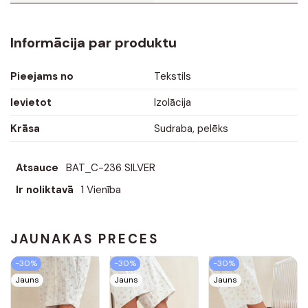
Informācija par produktu
Pieejams no
Tekstils
Ievietot
Izolācija
Krāsa
Sudraba, pelēks
Atsauce
BAT_C-236 SILVER
Ir noliktavā
1 Vienība
JAUNĀKĀS PRECES
-30%
-30%
-30%
Jauns
Jauns
Jauns