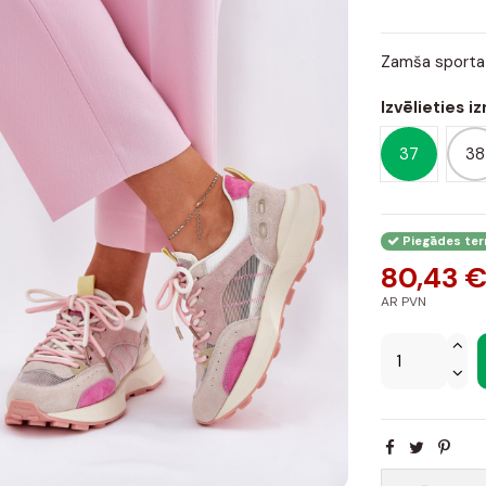
Zamša sporta 
Izvēlieties i
37
38
Piegādes term
80,43 
AR PVN