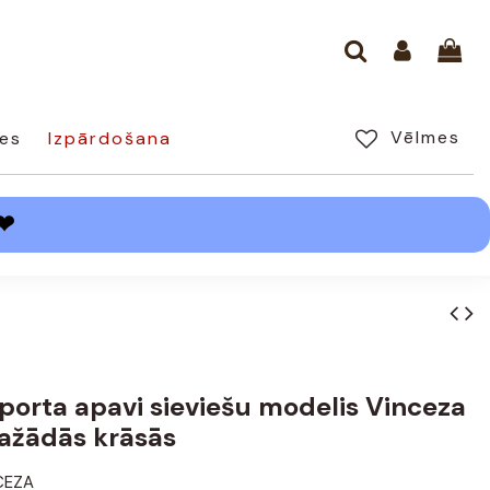
Vēlmes
es
Izpārdošana
❤
porta apavi sieviešu modelis Vinceza
ažādās krāsās
CEZA