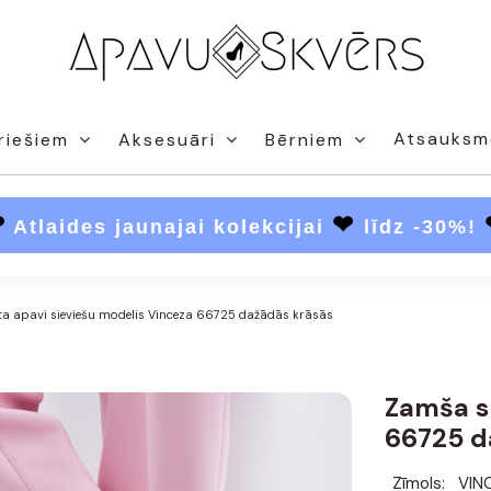
Atsauksm
riešiem
Aksesuāri
Bērniem
❤
❤
Atlaides jaunajai kolekcijai
līdz -30%!
a apavi sieviešu modelis Vinceza 66725 dažādās krāsās
Zamša s
66725 d
Zīmols:
VIN