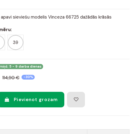
apavi sieviešu modelis Vinceza 66725 dažādās krāsās
zmēru:
39
iņš: 5 - 9 darba dienas
€
114,90 €
-30%
Pievienot grozam