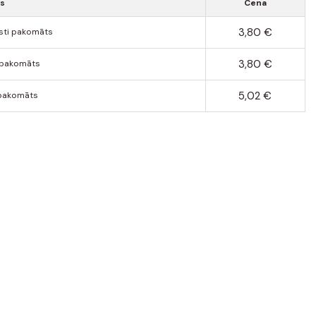
ds
Cena
3,80 €
sti pakomāts
3,80 €
 pakomāts
5,02 €
pakomāts