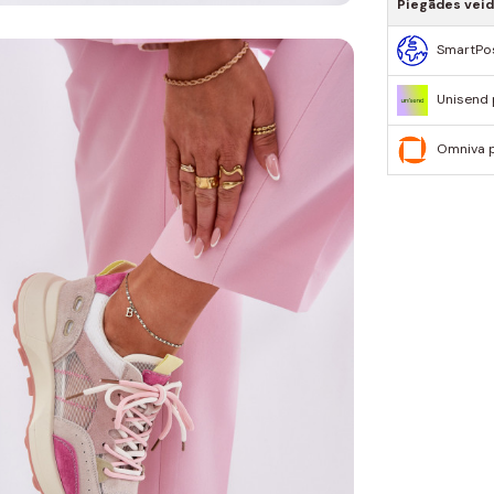
Piegādes vei
SmartPo
Unisend
Omniva 