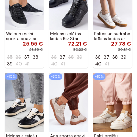
Walorin melni
Melnas izolētas
Baltas un sudraba
sporta apavi ar
kedas Big Star
krāsas kedas ar
25,55 €
72,21 €
27,73 €
dzīvnieku motīvu,
EE274351
gumijas zoli Quica
dekorēti ar
28,39 €
80,23 €
30,81 €
mirdzošām
35
36
37
38
36
37
38
39
36
37
38
39
detaļām
39
40
41
40
41
40
41
-10%
-30%
-10%
Melnas sieviešu
Āda sporta apavi
Balti-smilšu