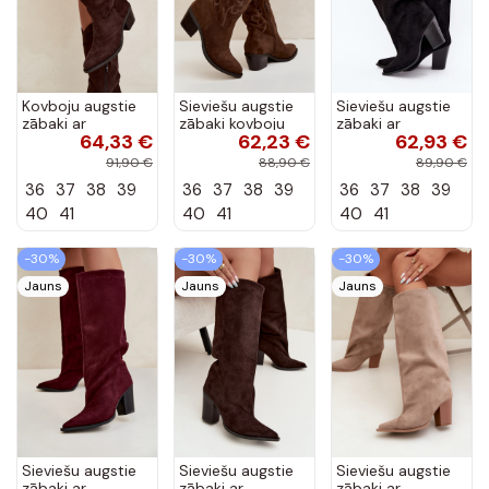
Kovboju augstie
Sieviešu augstie
Sieviešu augstie
zābaki ar
zābaki kovboju
zābaki ar
64,33 €
62,23 €
62,93 €
papēžiem
stilā ar papēžiem
papēžiem no
šokolādes krāsā
šokolādes krāsā
mākslīgā zamša
91,90 €
88,90 €
89,90 €
Hartley
Betina
melnā krāsā
36
37
38
39
36
37
38
39
36
37
38
39
Carmina
40
41
40
41
40
41
-30%
-30%
-30%
Jauns
Jauns
Jauns
Sieviešu augstie
Sieviešu augstie
Sieviešu augstie
zābaki ar
zābaki ar
zābaki ar