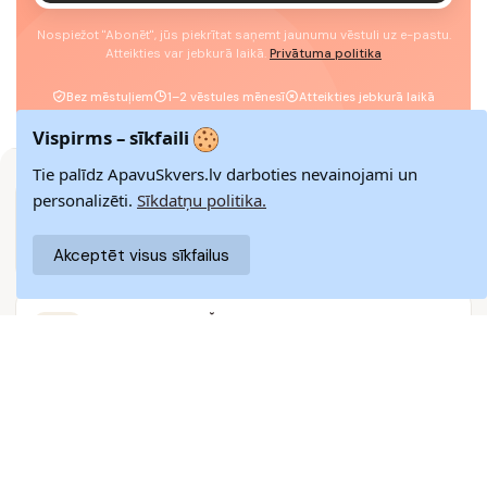
Nospiežot "Abonēt", jūs piekrītat saņemt jaunumu vēstuli uz e-pastu.
Atteikties var jebkurā laikā.
Privātuma politika
Bez mēstuļiem
1–2 vēstules mēnesī
Atteikties jebkurā laikā
Vispirms – sīkfaili
Tie palīdz ApavuSkvers.lv darboties nevainojami un
personalizēti.
Sīkdatņu politika.
ĀTRA PIEGĀDE
Piegādājam visā Latvijā 3–9 darba dienu laikā
Akceptēt visus sīkfailus
14 DIENU ATGRIEŠANA
Vienkārša atgriešana pakomātos ar naudas atgriešanas
garantiju
DROŠI MAKSĀJUMI
SSL šifrēšana nodrošina augstāko datu drošības līmeni