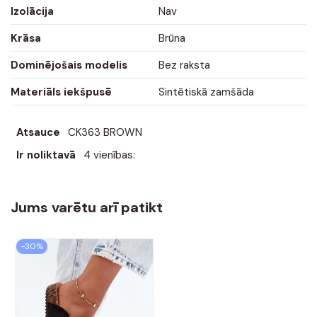
Izolācija
Nav
Krāsa
Brūna
Dominējošais modelis
Bez raksta
Materiāls iekšpusē
Sintētiskā zamšāda
Atsauce
CK363 BROWN
Ir noliktavā
4 vienības:
Jums varētu arī patikt
-30%