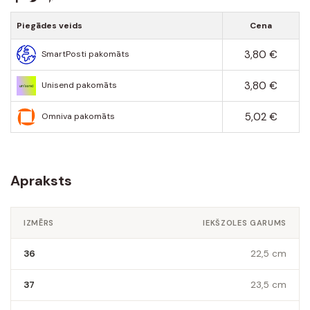
Piegādes veids
Cena
3,80 €
SmartPosti pakomāts
3,80 €
Unisend pakomāts
5,02 €
Omniva pakomāts
Apraksts
IZMĒRS
IEKŠZOLES GARUMS
36
22,5 cm
37
23,5 cm