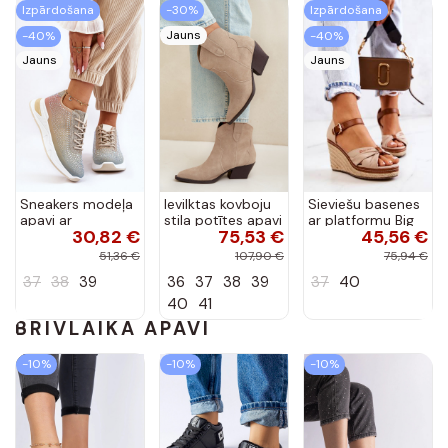
Izpārdošana
-30%
Izpārdošana
Jauns
-40%
-40%
Jauns
Jauns
Sneakers modeļa
Ievilktas kovboju
Sieviešu basenes
apavi ar
stila potītes apavi
ar platformu Big
30,82 €
75,53 €
45,56 €
mirdzošiem
no mākslīgās
Star smilšu krāsas
spīdumiņiem
zamšādas
51,36 €
107,90 €
75,94 €
Dažādu krāsu
ziloņkaula krāsā
37
38
39
36
37
38
39
37
40
Raiden
Beretta
40
41
BRĪVLAIKĀ APAVI
-10%
-10%
-10%