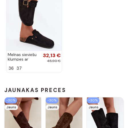
Melnas sieviešu
32,13 €
klumpes ar
45,90 €
sprādzēm no
36
37
mākslīgā zīda
Tropina
JAUNĀKĀS PRECES
-30%
-30%
-30%
Jauns
Jauns
Jauns