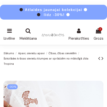
⚫
Atlaides jaunajai kolekcijai ⚫
⚫
līdz -30%! ⚫
0
Izvēlne
Meklēšana
Pierakstīties
Grozs
Sākums
Apavi, sieviešu apavi
Čības, čības sievietēm
Šokolādes krāsas sieviešu klumpes ar sprādzēm no mākslīgā zīda
Tropina
-30%