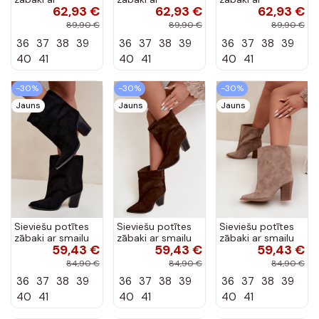
62,93 €
62,93 €
62,93 €
papēžiem no
papēžiem no
papēžiem no
mākslīgā zamša
mākslīgā zamša
mākslīgā zamša
89,90 €
89,90 €
89,90 €
bordo krāsā
šokolādes krāsā
smilšu krāsā
36
37
38
39
36
37
38
39
36
37
38
39
Carmina
Carmina
Carmina
40
41
40
41
40
41
-30%
-30%
-30%
Jauns
Jauns
Jauns
Sieviešu potītes
Sieviešu potītes
Sieviešu potītes
zābaki ar smailu
zābaki ar smailu
zābaki ar smailu
59,43 €
59,43 €
59,43 €
purngalu melnā
purngalu brūnā
purngalu haki
krāsā Hileta
krāsā Hileta
krāsā Hileta
84,90 €
84,90 €
84,90 €
36
37
38
39
36
37
38
39
36
37
38
39
40
41
40
41
40
41