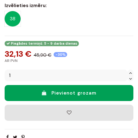
Izvēlieties izmēru:
38
Piegādes termiņš: 5 - 9 darba dienas
32,13 €
45,90 €
-30%
AR PVN
Pievienot grozam