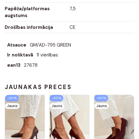
Papēža/platformas
7,5
augstums
Drošības informācija
CE
Atsauce
GM/AD-795 GREEN
Ir noliktavā
11 vienības:
ean13
27678
JAUNĀKĀS PRECES
-30%
-30%
-30%
Jauns
Jauns
Jauns