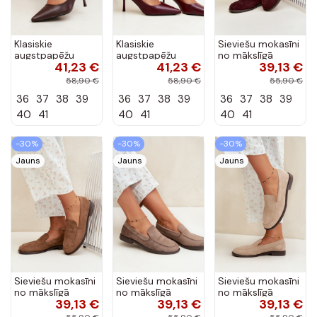
Klasiskie
Klasiskie
Sieviešu mokasīni
augstpapēžu
augstpapēžu
no mākslīgā
41,23 €
41,23 €
39,13 €
kurpes no
kurpes no
zamša, bordo
mākslīgās ādas,
mākslīgās ādas,
krāsā Laisie
58,90 €
58,90 €
55,90 €
šokolādes Nesha
bordo Nesha
36
37
38
39
36
37
38
39
36
37
38
39
40
41
40
41
40
41
-30%
-30%
-30%
Jauns
Jauns
Jauns
Sieviešu mokasīni
Sieviešu mokasīni
Sieviešu mokasīni
no mākslīgā
no mākslīgā
no mākslīgā
39,13 €
39,13 €
39,13 €
zamša, brūnā
zamša, māla
zamša, smilšu
krāsā Laisie
krāsā Laisie
krāsā Laisie