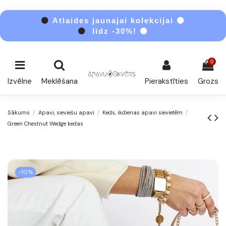
⚫
Atlaides jaunajai kolekcijai ⚫
⚫
līdz -30%! ⚫
0
Izvēlne
Meklēšana
Pierakstīties
Grozs
Sākums
Apavi, sieviešu apavi
Keds, ikdienas apavi sievietēm
Green Chestnut Wedge kedas
-10%