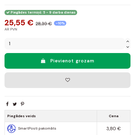
Piegādes termiņš: 5 - 9 darba dienas
25,55 €
28,39 €
-10%
AR PVN
Pievienot grozam
Piegādes veids
Cena
3,80 €
SmartPosti pakomāts