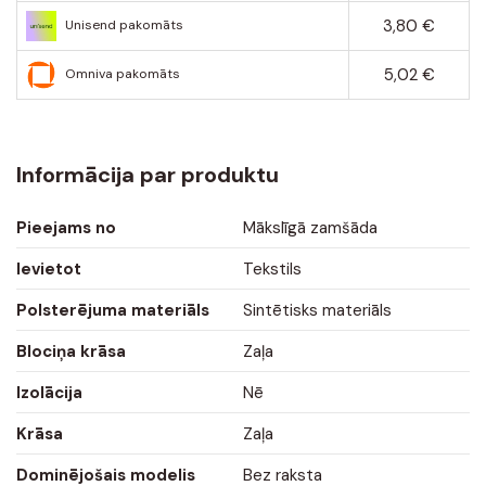
3,80 €
Unisend pakomāts
5,02 €
Omniva pakomāts
Informācija par produktu
Pieejams no
Mākslīgā zamšāda
Ievietot
Tekstils
Polsterējuma materiāls
Sintētisks materiāls
Blociņa krāsa
Zaļa
Izolācija
Nē
Krāsa
Zaļa
Dominējošais modelis
Bez raksta