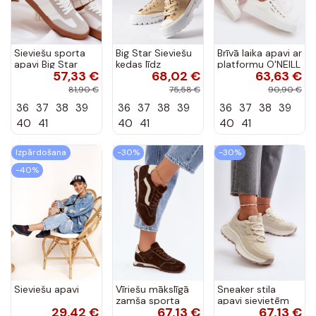
Sieviešu sporta
Big Star Sieviešu
Brīvā laika apavi ar
apavi Big Star
kedas līdz
platformu O'NEILL
57,33 €
68,02 €
63,63 €
RR274804 baltā
potītēm
SPINNA C INOMEN
krāsā
smilškrāsas
LOIN
81,90 €
75,58 €
90,90 €
LL274160
90261009.02A
36
37
38
39
36
37
38
39
36
37
38
39
baltā krāsā
40
41
40
41
40
41
Izpārdošana
-30%
-30%
-40%
Sieviešu apavi
Vīriešu mākslīgā
Sneaker stila
zamša sporta
apavi sievietēm
29,42 €
67,13 €
67,13 €
apavi ar
HI-POLY SYSTEM