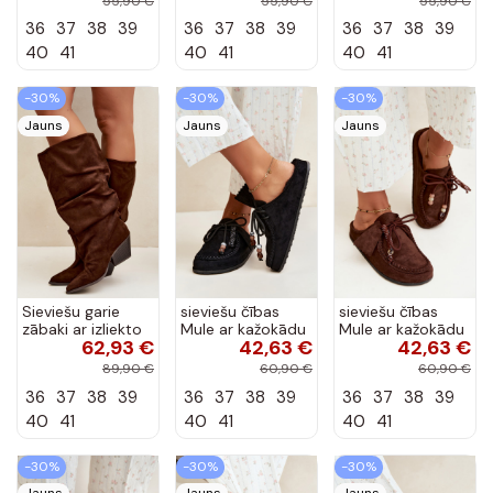
55,90 €
55,90 €
55,90 €
36
37
38
39
36
37
38
39
36
37
38
39
40
41
40
41
40
41
-30%
-30%
-30%
Jauns
Jauns
Jauns
Sieviešu garie
sieviešu čības
sieviešu čības
zābaki ar izliekto
Mule ar kažokādu
Mule ar kažokādu
62,93 €
42,63 €
42,63 €
augšdaļu un
melnā krāsā Melia
šokolādes krāsā
papēžiem no
Melia
89,90 €
60,90 €
60,90 €
zamšā, brūni
36
37
38
39
36
37
38
39
36
37
38
39
Durela
40
41
40
41
40
41
-30%
-30%
-30%