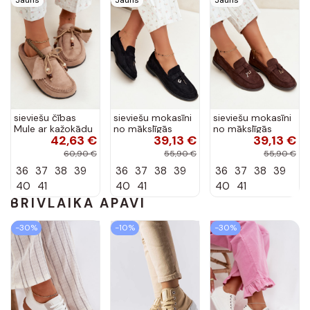
Jauns
Jauns
Jauns
sieviešu čības
sieviešu mokasīni
sieviešu mokasīni
Mule ar kažokādu
no mākslīgās
no mākslīgās
42,63 €
39,13 €
39,13 €
smilšu krāsā Melia
zamšā melnā
zamšā šokolādes
krāsā Raylie
krāsā Raylie
60,90 €
55,90 €
55,90 €
36
37
38
39
36
37
38
39
36
37
38
39
40
41
40
41
40
41
BRĪVLAIKĀ APAVI
-30%
-10%
-30%